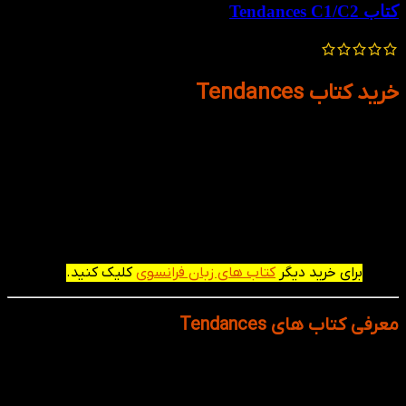
کتاب Tendances C1/C2
1,300,000
تومان
780,000
تومان
خرید کتاب Tendances
کتاب Tendances یکی از مدرن‌ترین و پرطرفدارترین مجموعه‌های
آموزش زبان فرانسه برای بزرگسالان است که توسط نویسندگان
معتبری مانند Jacky Girardet و Jean-Marie Cridlig تألیف و
توسط انتشارات CLE International منتشر شده است. این کتاب ها
زبان فرانسه را از سطح مبتدی (A1) تا پیشرفته (B2/C1) آموزش
می‌دهد و به‌ ویژه برای افرادی پیشنهاد می شود که می‌خواهند
فرانسه را در زندگی روزمره، تحصیل یا محیط کار به کار ببرند.
برای خرید دیگر
کتاب های زبان فرانسوی
کلیک کنید.
معرفی کتاب های Tendances
در کتاب‌های Tendances، یادگیری زبان فرانسه با تمرکز بر مکالمه
واقعی، درک شنیداری، و موقعیت‌های روزمره انجام می‌شود. تصاویر
جذاب، فایل‌های صوتی و ویدیویی، تمرین‌های گروهی و