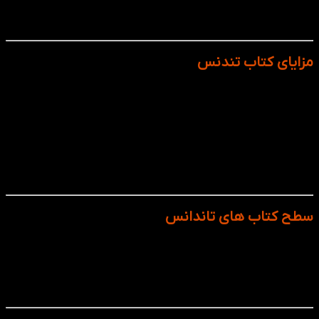
فرهنگ‌محور بودن محتوا، باعث شده تا به انتخاب اول بسیاری از
آموزشگاه‌های معتبر دنیا تبدیل شود.
مزایای کتاب تندنس
تقسیم دقیق سطح‌ها برای یادگیری گام‌ به‌ گام
پوشش کامل مهارت‌های چهارگانه (خواندن، نوشتن،
گوش‌دادن، صحبت کردن)
مناسب برای کلاس‌های حضوری، آنلاین و حتی خودخوان
ساختار روشن و مرحله‌به‌مرحله، ایده‌آل برای زبان‌آموزان
منظم
محتوای دیداری و شنیداری غنی برای یادگیری جذاب‌تر
سطح کتاب های تاندانس
سطح کتاب های تاندانس متناسب با افرادی در سطح A1 تا B1 پلاس
نوشته شده تا زبان فرانسوی را از مبتدی تا متوسطه یشرفته آموزش
ببینند و ساختار درس ها نیز برای افراد جوان و بزرگسال طراحی شده
اند.