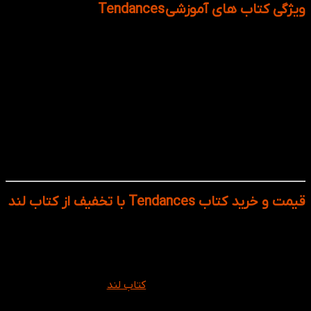
ویژگی کتاب های آموزشی
Tendances
آموزش زبان فرانسوی با تمرکز بر مهارت‌های چهارگانه و
آشنایی با فرهنگ فرانسه
استفاده از دیالوگ‌ها، ویدیوها و متون برگرفته از زندگی واقعی
فرانسوی‌ زبان‌ها
استفاده از تصاویر گرافیکی و صفحه‌آرایی مدرن برای درگیر
کردن بیشتر زبان‌آموز
ساختار منظم و تمرین‌های متنوع کتاب‌ها، آن را برای هر دو
حالت خودخوان و معلم محوری مناسب کرده است.
دسترسی از طریق سی دی به فایل‌های صوتی، فیلم‌های
آموزشی و تمرین‌های دیجیتال برای تمرین بیشتر در منزل
قیمت و خرید کتاب Tendances با تخفیف از کتاب لند
اگر به دنبال یادگیری زبان فرانسه با روشی جذاب، کاربردی و علمی
هستید، کتاب Tendances بهترین انتخاب برای شماست. این
کتاب‌ها به شما کمک می‌کنند تا با اعتماد به نفس در مکالمات
شرکت کنید، فرهنگ فرانسوی را درک کنید و برای آزمون‌های
بین‌المللی آماده شوید. در فروشگاه
کتاب‌ لند
می‌توانید تمام سطوح
کتاب Tendances را با قیمت مناسب، ضمانت اصالت، و ارسال