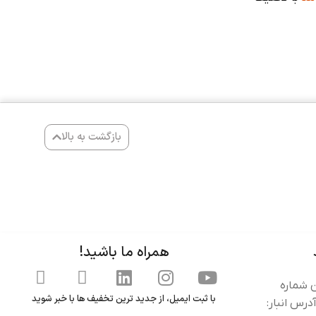
بازگشت به بالا
همراه ما باشید!
ن شماره
با ثبت ایمیل، از جدید ترین تخفیف ها با خبر شوید
گ کنید: 91002662-021) آدرس انبار: