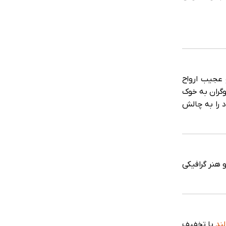
یز و عجیب ارواح
گران به خوک
 را به چالش
دازی و هنر گرافیکی
ند
با تخفیف