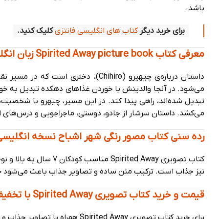
باشد.
برای خرید دیگر
کتاب های انگلیسی فانتزی
کلیک کنید.
معرفی کتاب Spirited Away picture book زبان انگلیسی
داستان درباره‌ی چیهیرو (Chihiro)، دخت
می‌شود. در آنجا والدینش با خوردن غذاهای دهکده تبدیل به خوک
تبدیل شده‌اند، راهی پیدا کند. در این مسیر، چیهرو با شخصی
می‌کشد. داستان سرشار از جادو، دوستی، ماجراجویی و درس‌های
رده سنی کتاب مصور رنگی شهر اشباح نسخه انگلیس
کتاب تصویری pirited Away
نیز جذاب است. ترکیب متن ساده و تصاویر جذاب باعث می‌شود حتی 
قیمت و خرید کتاب تصویری Spirited Away با تخفیف از کتاب لند
برای خرید کتاب تصویری Spirited Away همراه با تصاویر جذاب و رنگی برای تمام علاقه مندان به داستان های انیمه ایی در سایت