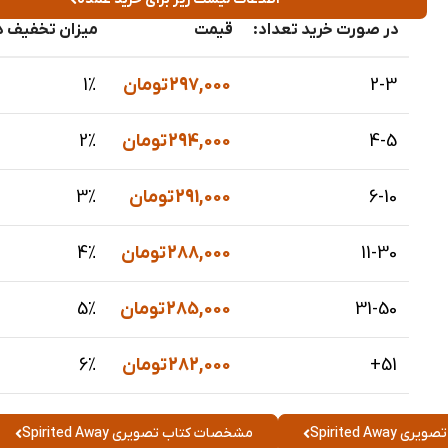
در صورت خرید تعداد:
قیمت
میزان تخفیف د
2-3
297,000
تومان
1%
4-5
294,000
تومان
2%
6-10
291,000
تومان
3%
11-30
288,000
تومان
4%
31-50
285,000
تومان
5%
51+
282,000
تومان
6%
Spirited Awa
مشخصات کتاب تصویری Spirited Away