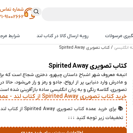
شماره تماس
21-91002662
گیری مرسولات
رویه ارسال کالا در کتاب لند
شرایط مرجو
نه انگلیسی
/
کتاب تصویری Spirited Away
کتاب تصویری Spirited Away
انیمه معروف شهر اشباح داستان چیهرو، دختری شجاع است که برا
و مادرش وارد دنیایی پر از ارواح، جادو و رمز و راز می‌شود، حالا در
تصویری، گلاسه رنگی و به زبان انگلیسی ساده بازآفرینی شده است.
خرید کتاب تصویری Spirited Away از کتاب لند - عمده و تکی
📚 برای خرید عمده کتاب تصویری  Away
تخفیفات زیر توجه کنید ↓↓↓
اطلاعات لیست زیر برای خرید عمده