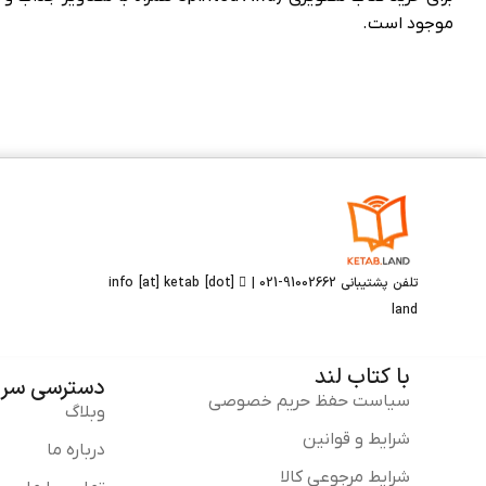
موجود است.
تلفن پشتیبانی 91002662-021 |
info [at] ketab [dot]
land
با کتاب لند
دسترسی سری
سیاست حفظ حریم خصوصی
وبلاگ
شرایط و قوانین
درباره ما
شرایط مرجوعی کالا