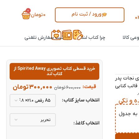
0
ورود / ثبت نام
0
تومان
0
عی کالا
چرا کتاب لند
ثبت سفارش تلفنی
خرید قسطی کتاب تصویری Spirited Away از
کتاب لند
ی نجات پدر
 قالب کتابی
300,000
تومان
قیمت:
600,000
تومان
انتخاب سایز کتاب
Spirited از کتاب لند به جدول
انتخاب کاغذ