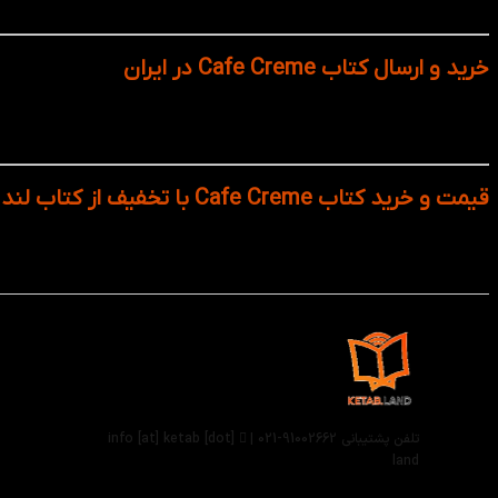
کوتاه‌ترین زمان ممکن درب منزل یا محل کار تحویل خواهید گرفت.
خرید و ارسال کتاب Cafe Creme در ایران
کتاب Cafe Creme یکی از منابع پرکاربرد و معتبر برای
سرعت ارسال هستید، فروشگاه کتاب‌ لند انتخابی حرفه‌ای برای شماس
قیمت و خرید کتاب Cafe Creme با تخفیف از کتاب لند
اگر به دنبال خرید کتاب Cafe Creme با بهترین قیمت و تضمین اصالت هستید، فروشگاه اینترنتی
آخرین ویرایش‌های این کتاب فرانسوی را با تخفیف ویژه و ارسال سریع
تلفن پشتیبانی 91002662-021 |
info [at] ketab [dot]
land