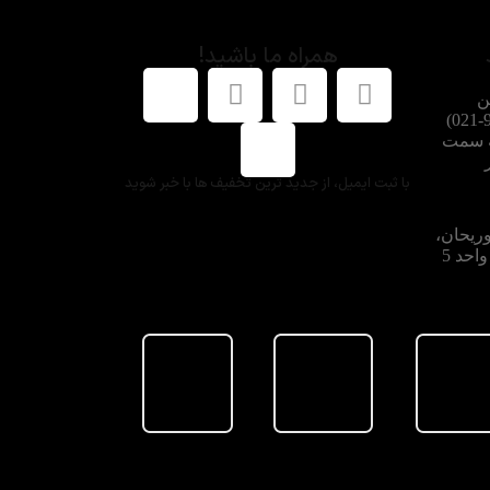
همراه ما باشید!
ن
شماره هماهنگ کنید: 91002662-021)
ه سمت
با ثبت ایمیل، از جدید ترین تخفیف ها با خبر شوید
وریحان،