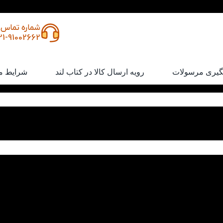
شماره تماس
21-91002662
گیری مرسولات
رویه ارسال کالا در کتاب لند
شرایط م