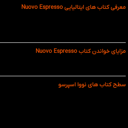
معرفی کتاب های ایتالیایی Nuovo Espresso
Approach) نوشته شده‌اند و تمرکز اصلی آن‌ها بر مهارت‌های عملی زبان ایتالیایی در موقعیت‌های واقعی زندگی روزمره است.
هر سطح شامل یک کتاب دانش‌آموز، یک کتاب تمرین و دسترسی به فای
مزایای خواندن کتاب Nuovo Espresso
با کتاب Nuovo Espresso می توان با فرهنگ ایتال
تحصیل یا مهاجرت برسند، این کتاب یکی از بهترین منابع موجود است
سطح کتاب های نووا اسپرسو
کتاب Nuovo Espresso 1: مناسب برای مبتدی‌ها، یادگیری واژگان پایه، سلام و احوال‌پرسی، معرفی خود و مکالمات ساده.
کتاب Nuovo Espresso 2: پایه، توسعه مهارت در تعاملات روزمره، توصیف مکان‌ها، خاطرات و صحبت درباره برنامه‌ها.
کتاب Nuovo Espresso 3: متوسط، آشنایی با ساختارهای پیچیده‌تر، بحث درباره علایق، اخبار، احساسات و نظرات.
کتاب Nuovo Espresso 4: متوسط به بالا، توانایی تحلیل متون، مکالمه‌های پیچیده، نوشتارهای ساختارمند.
کتاب Nuovo Espresso 5: پیشرفته، درک کامل زبان رسمی، بحث‌های انتقادی، تحلیل‌های نوشتاری و گفتاری.
کتاب Nuovo Espresso 6: فوق پیشرفته، رسیدن به تسلط کامل زبانی مانند یک گویش‌ور بومی تحصیل‌کرده – توانایی تفکر، تحلیل و ارائه ایده‌ها در پیچیده‌ترین سطوح.