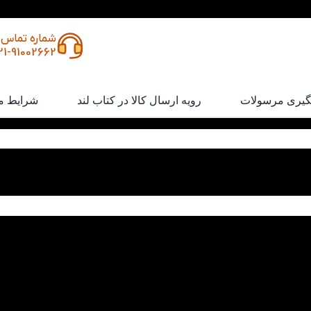
شماره تماس
21-91002662
گیری مرسولات
رویه ارسال کالا در کتاب لند
شرایط م