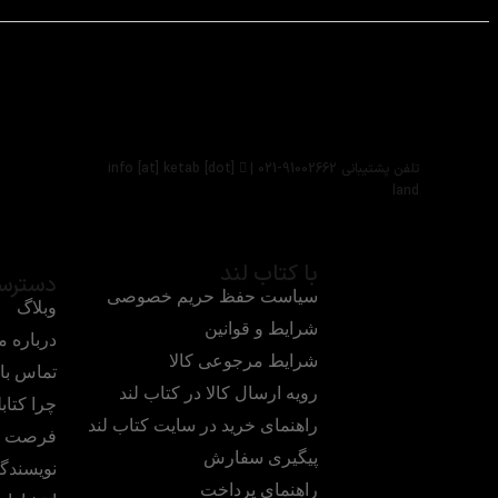
تلفن پشتیبانی 91002662-021 |
info [at] ketab [dot]
land
با کتاب لند
دسترس
سیاست حفظ حریم خصوصی
وبلاگ
شرایط و قوانین
درباره م
شرایط مرجوعی کالا
تماس با 
رویه ارسال کالا در کتاب لند
چرا کتابل
راهنمای خرید در سایت کتاب لند
فرصت ه
پیگیری سفارش
نویسندگ
راهنمای پرداخت