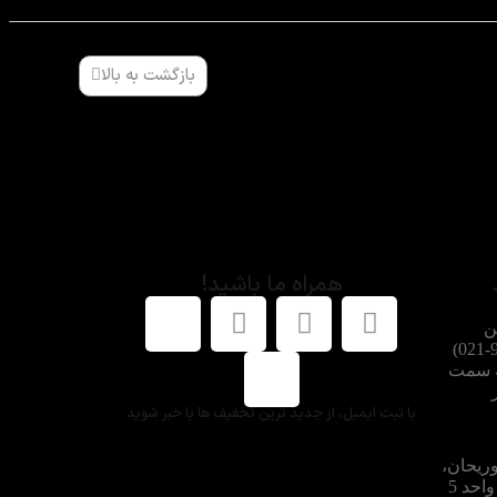
بازگشت به بالا
همراه ما باشید!
ن
شماره هماهنگ کنید: 91002662-021)
ه سمت
با ثبت ایمیل، از جدید ترین تخفیف ها با خبر شوید
وریحان،