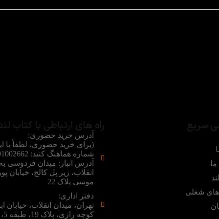
ی سریع
راه های ارتباطی با کتاب لند
آدرس خرید حضوری:
(برای خرید حضوری، لطفاً با ای
ا
آدرس انبار: میدان فردوسی ب
ما
انقلاب، زیر پل کالج، خیابان پور
ند
موسی پلاک 22
ای شغلی
دفتر اداری:
تهران، میدان انقلاب، خیابان اب
ان
کوچه رازی، پلاک 19، طبقه 5، واحد 5