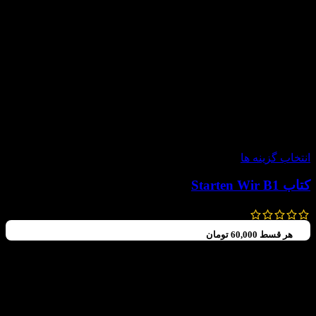
-60%
انتخاب گزینه ها
کتاب Starten Wir B1
987,000
تومان
–
760,000
تومان
هر قسط
60,000
تومان