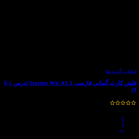
-15%
انتخاب گزینه ها
فلش کارت آلمانی فارسی Starten Wir A1.1 (درس ۱ تا
۶)
300,000
تومان
255,000
تومان
1
2
3
→