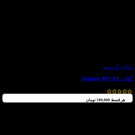
-60%
انتخاب گزینه ها
کتاب Starten Wir A1
987,000
تومان
–
640,000
تومان
هر قسط
180,000
تومان