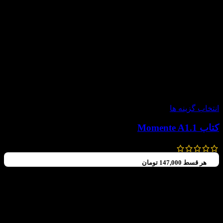
-30%
انتخاب گزینه ها
کتاب Momente A1.1
630,000
تومان
–
588,000
تومان
هر قسط
147,000
تومان