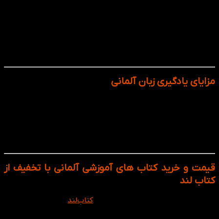
کتاب‌ها مورد تأیید مؤسسات معتبری مانند Goethe هستند
و برای آمادگی آزمون‌هایی نظیر TestDaF، Goethe و Telc
طراحی شده‌اند.
همراه با فایل‌های صوتی، ویدئویی و تمرین: بسیاری از
کتاب‌ها به‌همراه فایل‌های مکمل عرضه می‌شوند تا تجربه
یادگیری کامل‌تری داشته باشید.
مزایای یادگیری زبان آلمانی
زبان آلمانی صرفا یک مهارت زبانی نیست؛ یک سرمایه‌گذاری برای
آینده است. از تحصیل رایگان و مهاجرت کاری گرفته تا دسترسی به
منابع علمی و ورود به یکی از فرهنگی‌ترین جوامع اروپایی. یادگیری
آلمانی یعنی انتخاب آینده‌ای گسترده‌تر، ارتباطی عمیق‌تر و
شخصیتی بین‌المللی‌تر.
قیمت و خرید کتاب های آموزشی آلمانی با تخفیف از
کتاب لند
تمام کتاب‌های آموزشی زبان آلمانی در
کتاب‌لند
با تضمین کیفیت و
بسته‌بندی ایمن قابل سفارش هستند. امکان خرید عمده برای