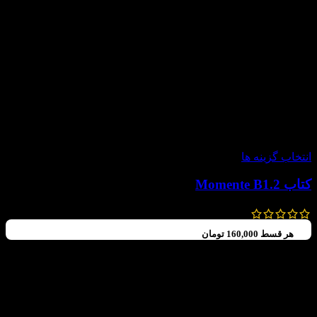
-30%
انتخاب گزینه ها
کتاب Momente B1.2
630,000
تومان
–
588,000
تومان
هر قسط
160,000
تومان