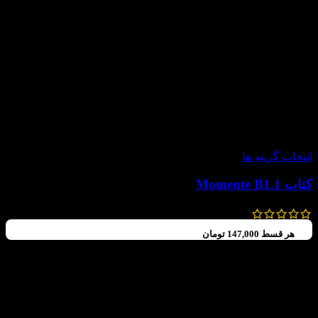
-30%
انتخاب گزینه ها
کتاب Momente B1.1
630,000
تومان
–
588,000
تومان
هر قسط
147,000
تومان