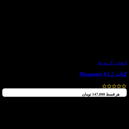
-30%
انتخاب گزینه ها
کتاب Momente A1.2
630,000
تومان
–
588,000
تومان
هر قسط
147,000
تومان