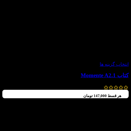
-30%
انتخاب گزینه ها
کتاب Momente A2.1
630,000
تومان
–
588,000
تومان
هر قسط
147,000
تومان