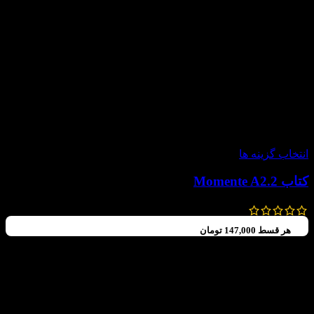
-30%
انتخاب گزینه ها
کتاب Momente A2.2
630,000
تومان
–
588,000
تومان
هر قسط
147,000
تومان