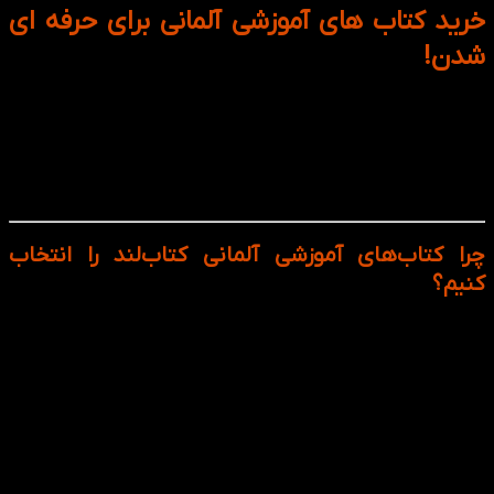
خرید کتاب های آموزشی آلمانی برای حرفه ای
شدن!
اگر در مسیر یادگیری زبان آلمانی هستید، انتخاب منابع آموزشی
معتبر اولین و مهم‌ترین گام موفقیت شماست. در کتاب‌لند،
مجموعه‌ای غنی و طبقه‌بندی‌شده از کتاب‌های آموزشی زبان آلمانی
گردآوری شده تا زبان‌آموزان در سطوح مختلف از مبتدی تا پیشرفته
بتوانند با روشی ساختارمند و موثر آلمانی بیاموزند.
چرا کتاب‌های آموزشی آلمانی کتاب‌لند را انتخاب
کنیم؟
تنوع سطح‌بندی از A1 تا C1 و حتی C2: از کتاب‌های مقدماتی
مانند Menschen تا منابع حرفه‌ای مانند Sicher! برای سطوح
پیشرفته در دسترس شماست.
انتخاب مناسب برای تمامی رده‌های سنی: چه نوجوان باشید
و چه بزرگسال، منابعی متناسب با سن و هدف آموزشی شما
ارائه شده است. حتی برای گروه‌های سنی کودک و نوجوان نیز
کتاب‌های متنوعی وجود دارد.
منطبق با استانداردهای مؤسسات بین‌المللی: اغلب این