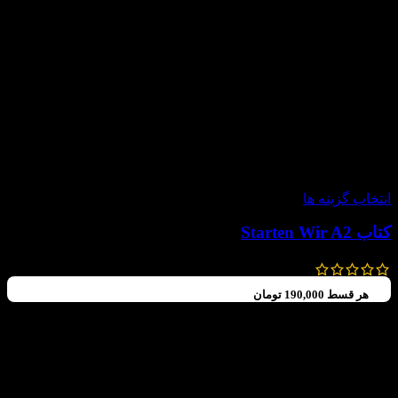
-60%
انتخاب گزینه ها
کتاب Starten Wir A2
987,000
تومان
–
720,000
تومان
هر قسط
190,000
تومان