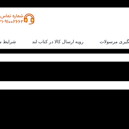
شماره تماس
21-91002662
گیری مرسولات
رویه ارسال کالا در کتاب لند
شرایط م