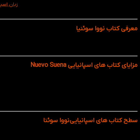
اگر به دنبال آموزش جامع، ساختارمند و معتبر برای یادگیری
زبان اسپا
هستند که مطابق با چهارچوب اروپایی مرجع زبان (CEFR) طراحی شده‌اند. Nuevo Suena با بهره‌گیری از شیوه‌های مدرن آموزش زبان، یادگیری اسپانیایی را به یک تجربه روان، کاربردی و فرهنگی تبدیل می‌کند.
معرفی کتاب نووا سوئنیا
کتاب Nuevo Suena ترکیبی از آموزش اصولی زبان و غو
بیاموزد، Nuevo Suena بدون شک یکی از بهترین انتخاب‌ها برای شما خواهد بود.
مزایای کتاب های اسپانیایی Nuevo Suena
منبع رسمی بسیاری از دانشگاه‌ها و موسسات زبان در اروپا و آم
افزایش سریع اعتماد به نفس در مکالمه
ایجاد پایه‌ی قوی برای شرکت در آزمون‌های DELE
یادگیری عمیق و کاربردی، نه فقط حفظ کردن
درک فرهنگ اسپانیایی‌زبان‌ها از طریق زبان
سطح کتاب های اسپانیایی
نووا سوئنا
Nuevo Suena 1 (A1–A2): مناسب برای مبتدیان، همراه با آموزش الفبا، تلفظ پایه، معرفی خود، مکالمات ابتدایی، و ساختارهای ساده گرامری.
Nuevo Suena 2 (B1): برای زبان‌آموزانی که در سطح پایه هستند. تمرکز بر مهارت‌های ارتباطی، نقل قول، بیان احساسات، زمان‌های گذشته و آینده.