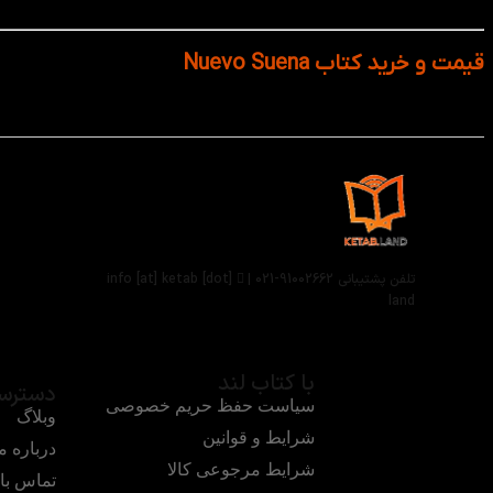
ارائه پاسخ‌نامه و کتاب تمرین (Cuaderno de Ejercicios): اغلب نسخه‌ها همراه با کتاب تمرین و پاسخ‌نامه ارائه می‌شوند که امکان مطالعه‌ی خودآموز و ارزیابی شخصی را فراهم می‌کنند.
قیمت و خرید کتاب Nuevo Suena
کتاب Nuevo Suena همراه با کتاب کار و سی دی برای عزیزانی که علاقه دارند تا اسپانیایی را یاد بگیرند همراه با تخفف ویژه و ضمانت کالا در سایت
تلفن پشتیبانی 91002662-021 |
info [at] ketab [dot]
land
با کتاب لند
دسترس
سیاست حفظ حریم خصوصی
وبلاگ
شرایط و قوانین
درباره م
شرایط مرجوعی کالا
تماس با 