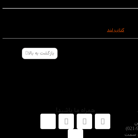
کتاب لند
قرار دارد.
بازگشت به بالا
همراه ما باشید!
ن
شماره هماهنگ کنید: 91002662-021)
ه سمت