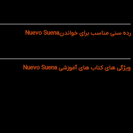
Nuevo Suena 3 (B2): سطح متوسط رو به بالا. آماده‌سازی برای بحث‌های انتقادی، نوشتار رسمی، گفت‌و‌گوهای پیشرفته و استفاده از زبان در محیط دانشگاهی یا کاری.
سطح C1 به بعد معمولاً با دیگر منابع تکمیل می‌شود؛ Suena تا سطح B2 پوشش کاملی دارد.
رده سنی مناسب برای خواندن Nuevo Suena
کتاب های Nuevo Suena برا
است که قصد تحصیل، کار یا زندگی در کشورهای اسپانیایی‌زبان دارند.
ویژگی های کتاب های آموزشی Nuevo Suena
طراحی آموزشی بر اساس CEFR: کتاب‌ها به طور دقیق از سطوح A1 تا B2 طراحی شده‌اند. هر سطح دارای فعالیت‌هایی متناسب با مهارت‌های چهارگانه (خواندن، نوشتن، گوش دادن، صحبت کردن) است.
تمرکز بر زبان واقعی و کاربردی: دروس بر پایه مکالمات و موقعی
دارند.
اجتماعی این کشورها نیز آشنا می‌شود.
تمرین‌های متنوع و ساختارمند: هر درس شامل فعالیت‌هایی برای
بدون فشار به سطح بالاتری می‌برند.
همراهی با فایل‌های صوتی و تصویری: فایل‌های صوتی با کی
ویدئوهای آموزشی و فعالیت‌های تعاملی هستند.