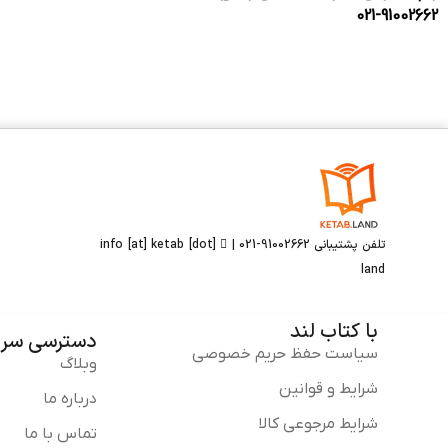
021-91002662
تلفن پشتیبانی 91002662-021 |
info [at] ketab [dot]
land
با کتاب لند
دسترسی سری
سیاست حفظ حریم خصوصی
وبلاگ
شرایط و قوانین
درباره ما
شرایط مرجوعی کالا
تماس با ما