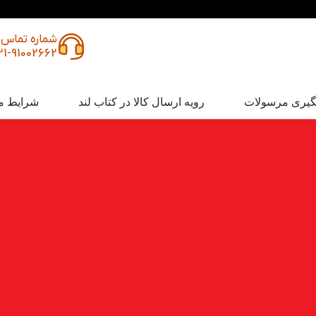
شماره تماس
21-91002662
گیری مرسولات
رویه ارسال کالا در کتاب لند
شرایط م