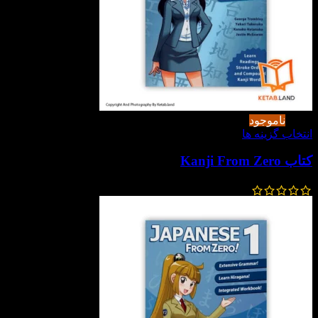
-50%
ناموجود
انتخاب گزینه ها
کتاب Kanji From Zero
570,000
تومان
285,000
تومان