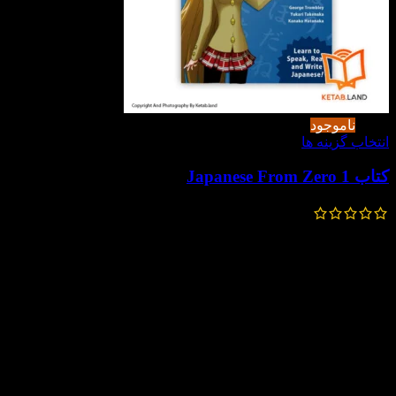
-50%
ناموجود
انتخاب گزینه ها
کتاب Japanese From Zero 1
518,000
تومان
259,000
تومان