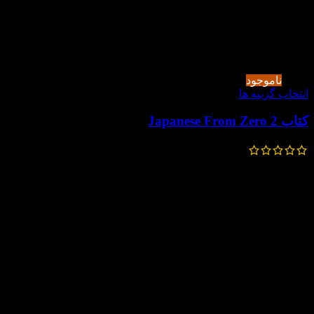
-50%
ناموجود
انتخاب گزینه ها
کتاب Japanese From Zero 2
544,000
تومان
272,000
تومان