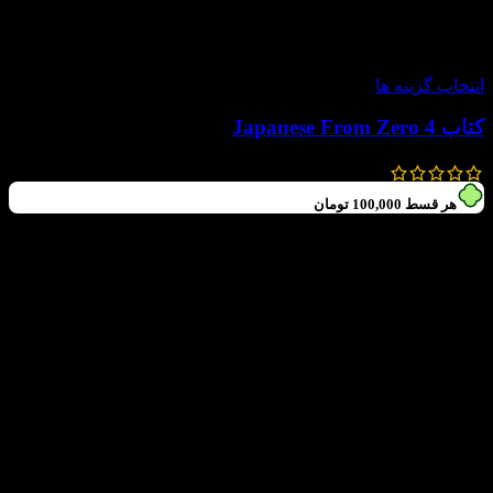
-50%
انتخاب گزینه ها
کتاب Japanese From Zero 4
800,000
تومان
400,000
تومان
هر قسط
100,000
تومان