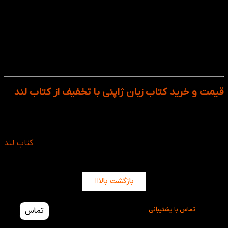
4: از ترکیب منابع استفاده کنید. مثلا کتاب‌های گرامر برای توضیح
مفاهیم عالی‌اند، ولی کتاب‌های مکالمه شما را برای صحبت‌کردن
آماده می‌کنند. ترکیب هر دو بهترین نتیجه را می‌دهد.
5: مرور مداوم کلید موفقیت است. زبان ژاپنی مانند پازل است؛ هر
تکه‌ی جدید، به قبلی وابسته است. تکرار و مرور باعث می‌شود
ساختارها در ذهن تثبیت شوند.
قیمت و خرید کتاب زبان ژاپنی با تخفیف از کتاب لند
کتاب‌های آموزش زبان ژاپنی، پلی میان نوشتار زیبا، گرامر منطقی و
فرهنگ عمیق ژاپن هستند. آن‌ها فقط ابزار یادگیری واژه‌ها نیستند؛
بلکه دریچه‌ای برای شناخت طرز فکر، ادب، و ظرافت ارتباطی مردم
ژاپن‌اند. برای خرید کتاب های ژاپنی با تخفیف میتوانید از
کتاب لند
تهیه کنید.
بازگشت بالا
تماس با پشتیبانی
تماس