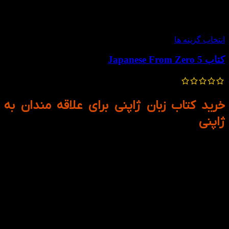
-50%
انتخاب گزینه ها
کتاب Japanese From Zero 5
800,000
تومان
400,000
تومان
خرید کتاب زبان ژاپنی برای علاقه مندان به
ژاپنی
زبان ژاپنی یکی از زبان‌های ساختاری، دقیق و فرهنگی دنیاست.
یادگیری آن بدون مسیر مشخص معمولا دشوار به نظر می‌رسد، اما
کتاب‌های آموزشی ژاپنی دقیقا برای همین طراحی شده‌اند: تا فرایند
یادگیری را مرحله‌به‌مرحله، ساده و قابل درک کنند.
کتاب‌های آموزش زبان ژاپنی معمولاً بر پایه‌ی سه مهارت اصلی
طراحی می‌شوند:
گرامر (دستور زبان)