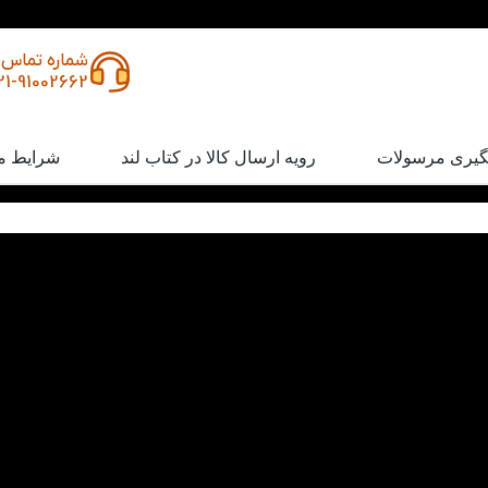
شماره تماس
21-91002662
گیری مرسولات
رویه ارسال کالا در کتاب لند
شرایط م