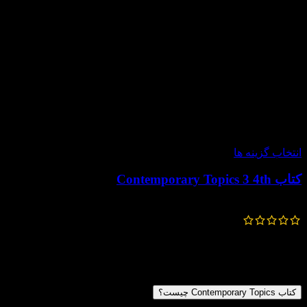
-30%
انتخاب گزینه ها
کتاب Contemporary Topics 3 4th
294,000
تومان
–
252,000
تومان
پرسش و پاسخ
سؤالات متداول
کتاب Contemporary Topics چیست؟