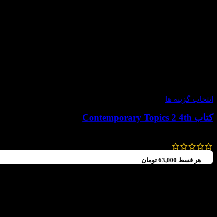
-30%
انتخاب گزینه ها
کتاب Contemporary Topics 2 4th
294,000
تومان
–
252,000
تومان
هر قسط
63,000
تومان