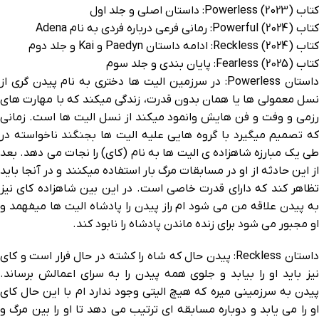
کتاب Powerless (2023): داستان اصلی و جلد اول
کتاب Powerful (2024): رمانی فرعی درباره فردی به نام Adena
کتاب Reckless (2024): ادامه داستان Paedyn و Kai و جلد دوم
کتاب Fearless (2025): پایان بندی و جلد سوم
داستان Powerless: در سرزمین الیت ها دختری به نام پیدن گری از
نسل معمولی ها یا همان بدون قدرت، زندگی میکند که با مهارت های
رزمی و وفت و فن هایش وانمود میکند از نسل الیت ها است. زمانی
که تصمیم میگیرد با گروه هایی علیه الیت ها بجنگند ناخواسته در
طی یک مبارزه شاهزاده ی الیت ها به نام (کای) را نجات می دهد. بعد
از این حادثه از او در مسابقات مرگ بار استفاده میکنند و در آنجا باید
تظاهر کند که دارای قدرت خاصی است. در این بین شاهزاده کای نیز
به پیدن علاقه من می شود ام راز پیدن را پادشاه الیت ها میفهمد و
او مجبور می شود برای زنده ماندن پادشاه را نابود کند.
داستان Reckless: پیدن حال که شاه را کشته در حال فرار است و کای
نیز باید او را بیابد و جلوی همه پیدن را به سرای اعمالش برساند.
پیدن به سرزمینی میره که هیچ الیتی وجود ندارد ام با این حال کای
او را می یابد و دوباره مسابقه ای ترتیب می دهد تا او را بین مرگ و