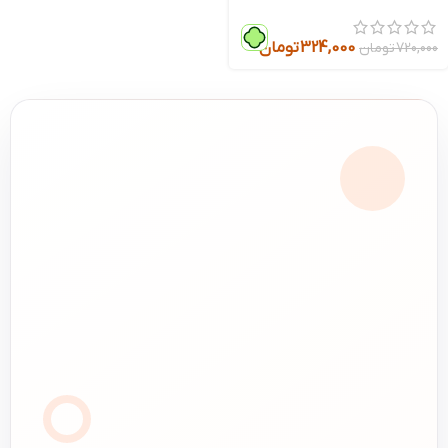
324,000
تومان
720,000
تومان