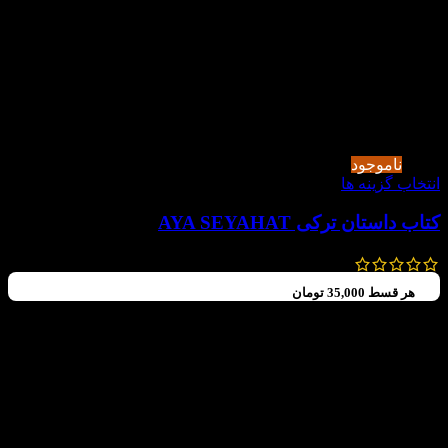
-30%
ناموجود
انتخاب گزینه ها
کتاب داستان ترکی AYA SEYAHAT
110,000
تومان
77,000
تومان
هر قسط
35,000
تومان