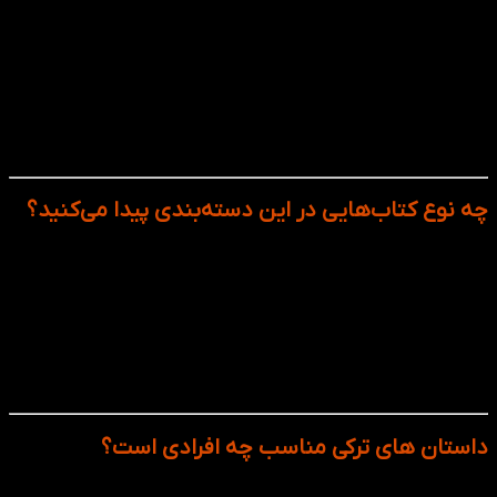
به دنیای فرهنگ، احساسات و گفت‌وگوهای واقعی ترکی است. شما
با کتاب‌های داستانی:
واژگان و اصطلاحات روزمره را در قالب واقعی یاد می‌گیرید.
با ساختار طبیعی جملات ترکی آشنا می‌شوید.
مهارت درک مطلب (Reading) را تقویت می‌کنید.
بدون نیاز به حفظ کردن خشک، زبان را جذب می‌کنید.
چه نوع کتاب‌هایی در این دسته‌بندی پیدا می‌کنید؟
در این صفحه، مجموعه‌ای از کتاب‌های داستانی ترکی مناسب برای
زبان‌آموزان در سطوح مختلف (مبتدی تا پیشرفته) قرار گرفته است:
داستان‌های کوتاه و سطح‌بندی‌شده برای یادگیری تدریجی
رمان‌های کلاسیک و معاصر از نویسندگان ترک
کتاب‌هایی همراه با ترجمه یا واژه‌نامه برای درک بهتر
داستان‌های کودک و نوجوان برای آموزش ساده و سرگرم‌کننده
داستان های ترکی مناسب چه افرادی است؟
زبان‌آموزان ترکی استانبولی در همه سطوح