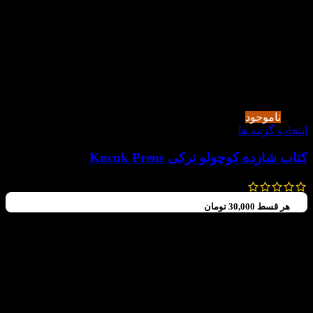
-34%
ناموجود
انتخاب گزینه ها
کتاب شازده کوچولو ترکی Kucuk Prens
230,000
تومان
152,950
تومان
هر قسط
30,000
تومان