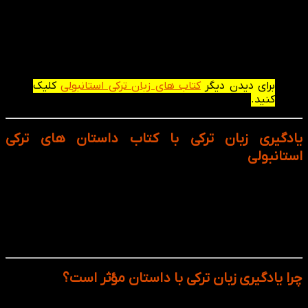
این منابع، پیوند میان زبان‌آموزی و ادبیات است؛ به‌طوری‌که
یادگیری زبان را از سطحی صرفاً آموزشی به تجربه‌ای معنادار و
فرهنگی ارتقا می‌دهد. این آثار، با نثری روان و واژگانی متناسب با
سطوح مقدماتی تا متوسط، گزینه‌ای ایده‌آل برای علاقه‌مندان به
زبان ترکی استانبولی محسوب می‌شوند.
برای دیدن دیگر
کتاب های زبان ترکی استانبولی
کلیک
کنید.
یادگیری زبان ترکی با کتاب داستان های ترکی
استانبولی
اگر به دنبال راهی جذاب و طبیعی برای تقویت زبان ترکی استانبولی
هستید، کتاب‌های داستان ترکی دقیقاً همان چیزی‌ است که به آن
نیاز دارید. یادگیری از طریق داستان باعث می‌شود واژگان، گرامر و
ساختارهای زبانی به‌صورت ناخودآگاه در ذهن شما ثبت شوند،
بدون آن‌که حس خستگی یا فشار داشته باشید.
چرا یادگیری زبان ترکی با داستان مؤثر است؟
خواندن داستان نه‌تنها یک تمرین زبانی، بلکه یک سفر لذت‌بخش