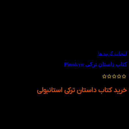
-50%
انتخاب گزینه ها
کتاب داستان ترکی Pinokyo
250,000
تومان
125,000
تومان
خرید کتاب داستان ترکی استانبولی
مطالعه‌ی کتاب‌ داستان ترکی استانبولی یکی از مؤثرترین روش‌ها
برای یادگیری عمیق و کاربردی این زبان به شمار می‌رود. این کتاب‌ها
با بهره‌گیری از متون داستانی شناخته‌شده و کلاسیک، و آثار ادبی
کهن، بستری مناسب برای آشنایی با ساختار زبان، گسترش دایره
واژگان و تقویت مهارت درک مطلب فراهم می‌سازند. ویژگی شاخص