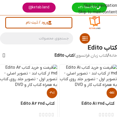
Skip to navigation
ketab.land
021-91002662
Skip to main content
ورود / ثبت نام
کتاب Edito
خانه
/
کتاب زبان فرانسوی
/
کتاب Edito
-30%
-55%
کتاب Edito A1 2nd
کتاب Edito A2 2nd