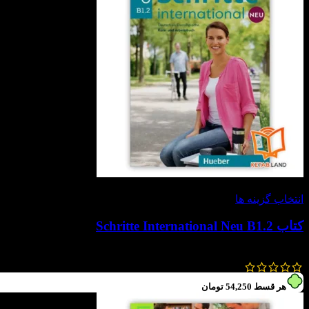
-30%
انتخاب گزینه ها
کتاب Schritte International Neu B1.2
790,000
تومان
553,000
تومان
هر قسط
54,250
تومان