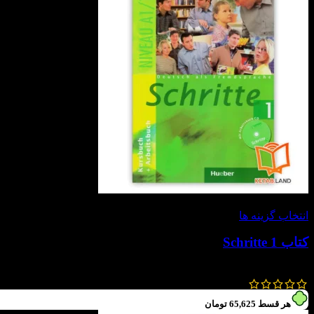
-30%
انتخاب گزینه ها
کتاب Schritte 1
252,000
تومان
–
217,000
تومان
هر قسط
65,625
تومان