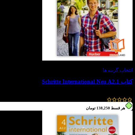
-30%
انتخاب گزینه ها
کتاب Schritte International Neu A2.1
790,000
تومان
553,000
تومان
هر قسط
138,250
تومان