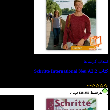
-30%
انتخاب گزینه ها
کتاب Schritte International Neu A2.2
790,000
تومان
553,000
تومان
هر قسط
138,250
تومان