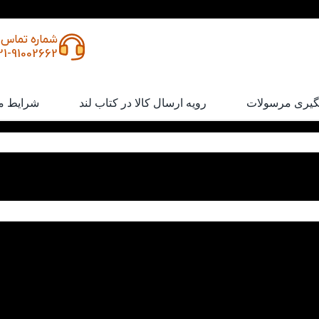
شماره تماس
21-91002662
گیری مرسولات
رویه ارسال کالا در کتاب لند
شرایط م