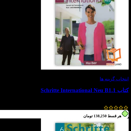
-30%
انتخاب گزینه ها
کتاب Schritte International Neu B1.1
790,000
تومان
553,000
تومان
هر قسط
138,250
تومان