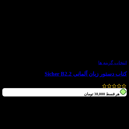
-15%
انتخاب گزینه ها
کتاب دستور زبان آلمانی Sicher B2.2
300,000
تومان
255,000
تومان
هر قسط
38,000
تومان