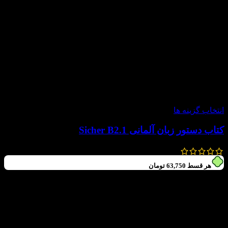
-20%
انتخاب گزینه ها
کتاب دستور زبان آلمانی Sicher B2.1
250,000
تومان
200,000
تومان
هر قسط
63,750
تومان