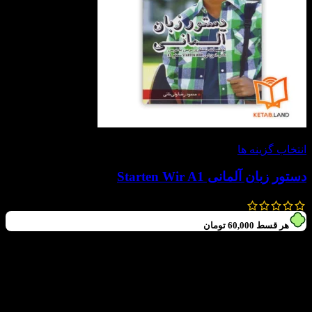
-20%
انتخاب گزینه ها
دستور زبان آلمانی Starten Wir A1
300,000
تومان
240,000
تومان
هر قسط
60,000
تومان