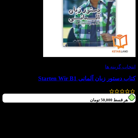
-20%
انتخاب گزینه ها
کتاب دستور زبان آلمانی Starten Wir B1
300,000
تومان
240,000
تومان
هر قسط
50,000
تومان