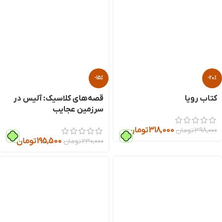
-15%
-20%
کتاب رویا
قصه‌های کلاسیک: آلیس در
سرزمین عجایب
318,000
تومان
398,000
تومان
195,500
تومان
230,000
تومان