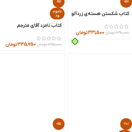
-15%
-15%
ناموج
کتاب شکستن هسته‌ی زردآلو
ود
کتاب نامزد آقای مترجم
331,500
تومان
390,000
تومان
335,750
تومان
395,000
تومان
-15%
-20%