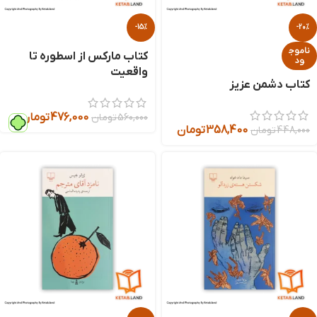
-15%
-20%
ناموج
کتاب مارکس از اسطوره تا
ود
واقعیت
کتاب دشمن عزیز
476,000
تومان
560,000
تومان
358,400
تومان
448,000
تومان