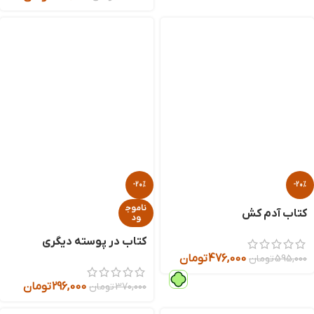
-20%
-20%
ناموج
کتاب آدم کش
ود
کتاب در پوسته دیگری
476,000
تومان
595,000
تومان
296,000
تومان
370,000
تومان