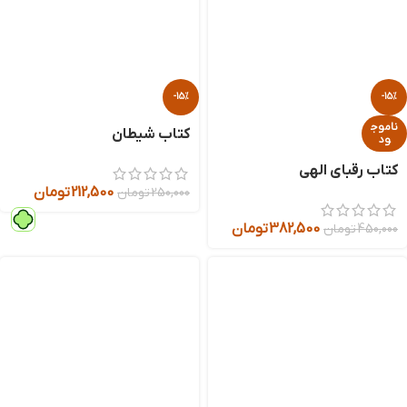
-15%
-15%
ناموج
کتاب شیطان
ود
کتاب رقبای الهی
212,500
تومان
250,000
تومان
382,500
تومان
450,000
تومان