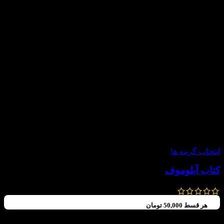
-15%
انتخاب گزینه ها
کتاب آبلوموف
1,200,000
تومان
1,020,000
تومان
هر قسط
50,000
تومان