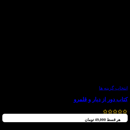
-20%
انتخاب گزینه ها
کتاب دور از دیار و قلمرو
295,000
تومان
236,000
تومان
هر قسط
49,000
تومان