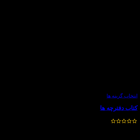
-20%
انتخاب گزینه ها
کتاب دفترچه ها
455,000
تومان
364,000
تومان