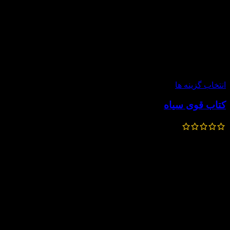
-10%
انتخاب گزینه ها
کتاب قوی سیاه
812,000
تومان
730,800
تومان