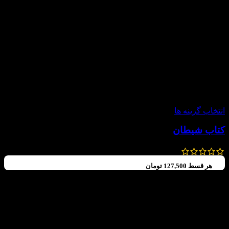
-15%
انتخاب گزینه ها
کتاب شیطان
250,000
تومان
212,500
تومان
هر قسط
127,500
تومان