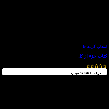
-15%
انتخاب گزینه ها
کتاب جزء از کل
1,600,000
تومان
1,360,000
تومان
هر قسط
55,250
تومان