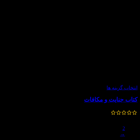
-15%
انتخاب گزینه ها
کتاب جنایت و مکافات
1,285,000
تومان
1,092,000
تومان
1
2
→