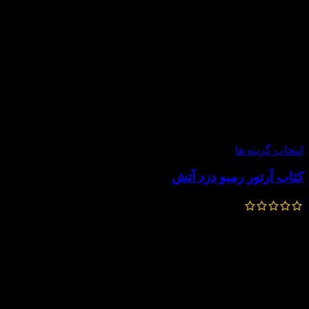
-15%
جدید
انتخاب گزینه ها
کتاب آرتور رمبو دزد آتش
600,000
تومان
510,000
تومان