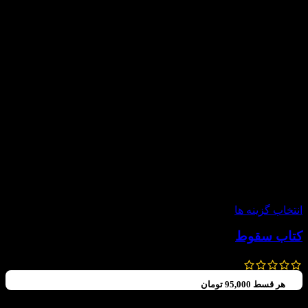
-20%
انتخاب گزینه ها
کتاب سقوط
185,000
تومان
148,000
تومان
هر قسط
95,000
تومان