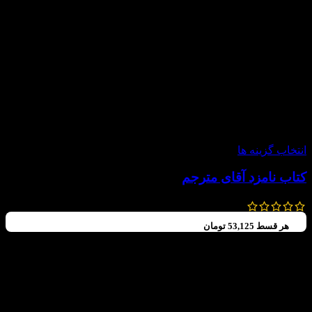
-15%
انتخاب گزینه ها
کتاب نامزد آقای مترجم
395,000
تومان
335,750
تومان
هر قسط
53,125
تومان