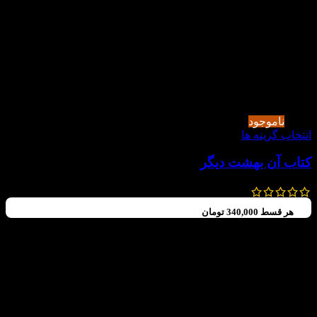
-19%
ناموجود
انتخاب گزینه ها
کتاب آن بهشت دیگر
330,000
تومان
266,000
تومان
هر قسط
340,000
تومان