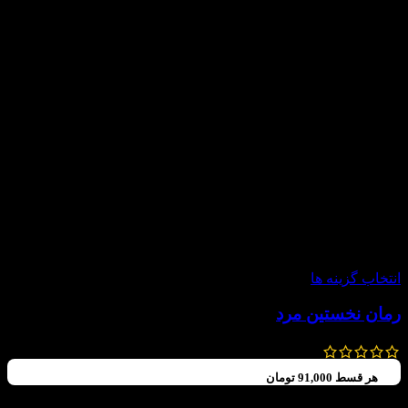
-20%
انتخاب گزینه ها
رمان نخستین مرد
475,000
تومان
380,000
تومان
هر قسط
91,000
تومان