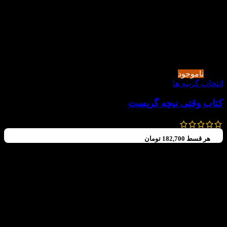
-15%
ناموجود
انتخاب گزینه ها
کتاب وقتی نیچه گریست
395,000
تومان
335,000
تومان
هر قسط
182,700
تومان