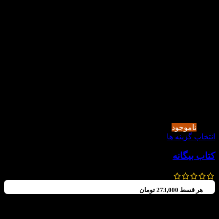
-20%
ناموجود
انتخاب گزینه ها
کتاب بیگانه
185,000
تومان
148,000
تومان
هر قسط
273,000
تومان