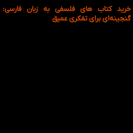
خرید کتاب های فلسفی به زبان فارسی:
گنجینه‌ای برای تفکری عمیق
کتاب‌های فلسفی به کاوش در پرسش‌های بنیادین و عمیق درباره
هستی، زندگی، اخلاق، آگاهی، آزادی و معنای جهان می‌پردازند. این
آثار با طرح مسائل پیچیده و تأمل‌برانگیز، مخاطبان را به تفکر
عمیق، پرسشگری، و بازنگری در باورها و ارزش‌هایشان دعوت
می‌کنند.
موضوعات اصلی کتاب‌های فلسفی معمولاً در محورهای زیر خلاصه
می‌شود:
هستی‌شناسی و معنای وجود
: پژوهشی در باب ماهیت
واقعیت، وجود انسان و جایگاه او در جهان.
اخلاق و ارزش‌ها
: بررسی اصول اخلاقی، عدالت، مسئولیت‌های
انسانی و تمایز میان خیر و شر.
شناخت‌شناسی
: تحلیل ماهیت دانش، حقیقت و شیوه‌های
درک ما از واقعیت.
آزادی و اراده
: تأمل در موضوعاتی نظیر آزادی انتخاب، جبر و
اختیار، و نقش محیط در تصمیم‌گیری‌های انسانی.
رابطه فرد و جامعه
: واکاوی ساختارهای اجتماعی، مفاهیم