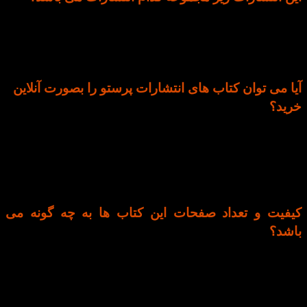
انتشارات پرستو یکی از زیر مجموعه های قلم چی می
باشد که به منظور آموزش بهتر به کودکان به چاپ رسیده
است.
آیا می توان کتاب های انتشارات پرستو را بصورت آنلاین
خرید؟
اره اره، می تونین این کتاب ها رو با بهترین قیمت و
کیفیت از وبسایت کتاب لند خریداری کنید و بدون سپری
کردن زمان طولانی برای رفت و امد و خرید، بستتون رو
درب منزلتون تحویل بگیرید.
کیفیت و تعداد صفحات این کتاب ها به چه گونه می
باشد؟
از نظر کیفی این کتاب ها دارای بالاترین سطح کیفی در
نوع چاپ هستند و موضوعات را اکثرا در 20 الی 30
صفحه معرفی نموده اند (کم بودن حجم برای کودکان
بسیار جذاب بوده و می تواند موجب یادگیری بهتر شود).