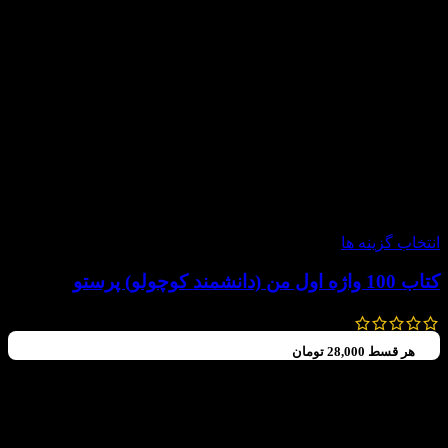
-20%
انتخاب گزینه ها
کتاب 100 واژه اول من (دانشمند کوچولو) پرستو
140,000
تومان
112,000
تومان
هر قسط
28,000
تومان