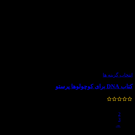
-20%
انتخاب گزینه ها
کتاب DNA برای کوچولوها پرستو
120,000
تومان
–
112,000
تومان
1
2
3
→