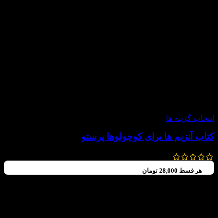
-20%
انتخاب گزینه ها
کتاب آنزیم ها برای کوچولوها پرستو
120,000
تومان
–
112,000
تومان
هر قسط
28,000
تومان