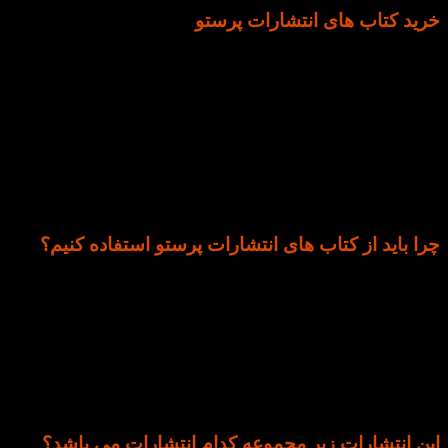
خرید کتاب های انتشارات پرستو
انتشارات پرستو یکی از برترین انتشارات در زمینه کتاب
های کودکان می باشد که با توزیع و نگارش کتاب های
رنگارنگ و جذاب توانسته مشتریان زیادی را به خود جذب
نماید، این مجموعه با شعار “شما اولین و مهم ترین معلم
فرزاندانتان هستید” آغاز به کار نموده است و به نوعی
خواستار درک موضوع آموزش قبل از ورود به دبستان
توسط خانواده شده است.
چرا باید از کتاب های انتشارات پرستو استفاده کنیم؟
این مجموعه مناسب بزرگسالان نمی باشد!!! اگر کودک 2
الی 7 سال دارید می توانید از این سری کتاب ها برای
آشنایی با موضوعات متنوع در زمینه های ریاضی، علوم،
نقاشی، پاندمی های مختلف، احتمالات، هوش مصنوعی
و …. استفاده کنید تا به راحتی کودک خود را برای
یادگیری بهتر در دوره دبستان آماده کنید.
این انتشارات زیر مجموعه کدام انتشارات می باشد؟