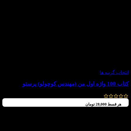
-20%
انتخاب گزینه ها
کتاب 100 واژه اول من (مهندس کوچولو) پرستو
120,000
تومان
–
112,000
تومان
هر قسط
28,000
تومان