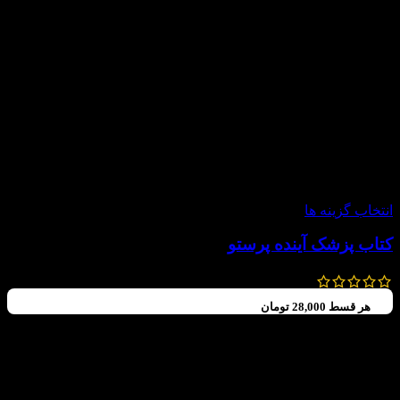
-20%
انتخاب گزینه ها
کتاب پزشک آینده پرستو
120,000
تومان
–
88,000
تومان
هر قسط
28,000
تومان