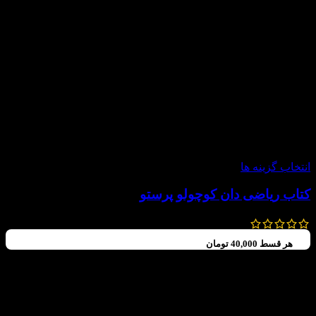
-20%
انتخاب گزینه ها
کتاب ریاضی دان کوچولو پرستو
150,000
تومان
120,000
تومان
هر قسط
40,000
تومان