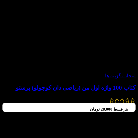
-20%
انتخاب گزینه ها
کتاب 100 واژه اول من (ریاضی دان کوچولو) پرستو
120,000
تومان
–
88,000
تومان
هر قسط
28,000
تومان