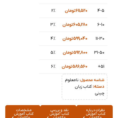
4-5
611,520
تومان
2%
6-10
605,280
تومان
3%
11-30
599,040
تومان
4%
31-50
592,800
تومان
5%
51+
586,560
تومان
6%
نامعلوم
شناسه محصول:
دسته:
کتاب زبان
چینی
نظرات درباره
نقد و بررسی
مشخصات
کتاب آموزش
کتاب آموزش
کتاب آموزش
مکالمات
مکالمات
مکالمات