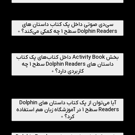
خیر. این کتاب‌ها به گونه‌ای طراحی شده‌اند که والدین حتی با
دانش انگلیسی محدود بتوانند همراه کودک از آنها استفاده کنند.
سی‌دی صوتی نیز تلفظ صحیح را آموزش می‌دهد.
سی‌دی صوتی داخل پک کتاب داستان های
Dolphin Readers سطح 1 چه کمکی می‌کند؟
+
سی‌دی صوتی شامل خوانش کامل داستان توسط گوینده
انگلیسی است. کودک می‌تواند همزمان با نگاه به متن، گوش کند
و تلفظ صحیح و لحن مناسب را یاد بگیرد.
بخش Activity Book داخل کتاب‌های پک کتاب
داستان های Dolphin Readers سطح 1 چه
کاربردی دارد؟
+
این بخش شامل تمرین‌های کوتاه و متنوع (مانند وصل کردن،
رنگ‌آمیزی، کامل کردن جای خالی) است که یادگیری را تثبیت
می‌کند و به والدین نشان می‌دهد کودک چقدر مطالب را فهمیده
است.
آیا می‌توان از پک کتاب داستان های Dolphin
Readers سطح 1 در آموزشگاه زبان هم استفاده
کرد؟
+
قطعا. بسیاری از آموزشگاه‌های زبان این سری کتاب را به عنوان
منبع اصلی یا مکمل دوره کودکان خود استفاده می‌کنند.