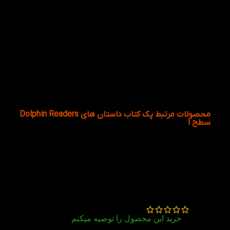
هر روز مرور کنید.
7
چگونه کودک را برای رفتن به سطح بعد از پک کتاب
داستان های Dolphin Readers سطح 1 آماده کنیم؟
بعد از اتمام 8 جلد، مطمئن شوید کودک می‌تواند بدون کمک شما
هر کدام از داستان‌ها را روان بخواند و کلمات کلیدی را به خاطر
بیاورد. سپس می‌تواند وارد Dolphin Readers Level 2 شود.
محصولات مرتبط پک کتاب داستان های Dolphin Readers
سطح 1
2 دیدگاه برای
پک کتاب داستان های
Dolphin Readers سطح 1
مولود احمدی
–
مرداد 8, 1405
خرید این محصول را توصیه میکنم