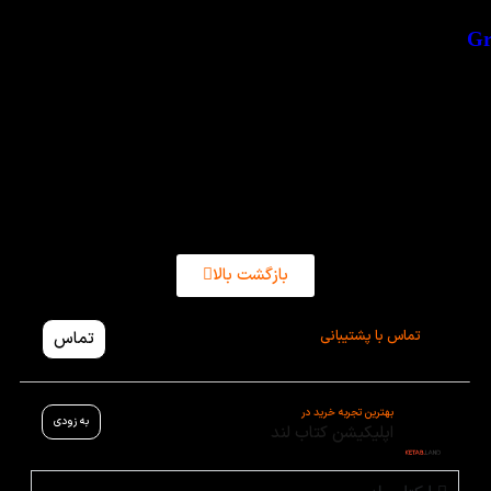
کتاب English
Grammar in Use 5th
380,000
تومان
–
360,000
تومان
بازگشت بالا
تماس با پشتیبانی
تماس
بهترین تجربه خرید در
به زودی
اپلیکیشن کتاب لند