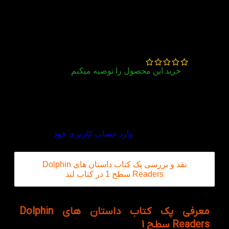
کتاب های بسیار خوبی هستن و کتاب لند خیلی به
موقع و با بسته بندی خوب ارسال کردن
میلاد شاددل قادر
–
مرداد 7, 1405
خرید این محصول را توصیه میکنم
از خریدم فوق العاده راضیم
دیدگاه خود را بنویسید
برای ثبت نقد و بررسی
وارد حساب کاربری خود
شوید.
نقد و بررسی پک کتاب داستان های Dolphin
Readers سطح 1 در کتاب لند
معرفی پک کتاب داستان های Dolphin
Readers سطح 1