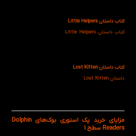
روزمره آشنا می‌شوند و از طریق تصاویر و تمرین‌های
متنوع، یادگیری بهتری را تجربه می‌کنند.
کتاب داستان Little Helpers
کتاب داستان Little Helpers
با محوریت همکاری و کار
گروهی نوشته شده است. کودکان ضمن دنبال کردن
ماجراهای شخصیت‌های داستان، با واژگان و عبارات مرتبط
با کمک کردن، مسئولیت‌پذیری و مشارکت آشنا می‌شوند و
اهمیت همکاری با دیگران را نیز یاد می‌گیرند.
کتاب داستان Lost Kitten
داستان Lost Kitten
روایت گربه کوچکی است که گم شده
و برای پیدا کردن مسیر خود از دیگران کمک می‌خواهد. این
کتاب علاوه بر آموزش واژگان مربوط به حیوانات و محیط
اطراف، زبان‌آموز را با عبارات کاربردی درخواست کمک و
برقراری ارتباط در موقعیت‌های واقعی آشنا می‌کند.
مزایای خرید پک استوری بوک‌های Dolphin
Readers سطح 1