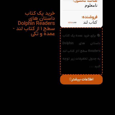
شناسه محصول:
Kitten
نامعلوم
خرید پک کتاب
فروشنده:
داستان های
کتاب لند
Dolphin Readers
سطح 1 از کتاب لند -
عمده و تکی
📚 برای خرید عمده پک کتاب
داستان های Dolphin
Readers سطح 1 از کتاب لند
به جدول تخفیفات زیر توجه
کنید ↓↓↓
اطلاعات بیشتر
در
میزان
صورت
قیمت
تخفیف
خرید
دریافتی
تعداد:
1%
2-3
574,200
تومان
2%
4-5
568,400
تومان