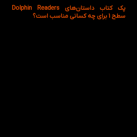
پک کتاب داستان‌های Dolphin Readers
سطح 1 برای چه کسانی مناسب است؟
پک کتاب داستان‌های Dolphin Readers سطح 1 برای
کودکانی طراحی شده است که در ابتدای مسیر یادگیری
زبان انگلیسی قرار دارند و به یک منبع آموزشی ساده،
جذاب و استاندارد نیاز دارند.
این پک علاوه بر استفاده در
کلاس‌های آموزش زبان، گزینه‌ای بسیار مناسب برای
مطالعه در منزل نیز محسوب می‌شود. والدین می‌توانند با
کمک فایل‌های صوتی و تصاویر جذاب کتاب‌ها، کودک را به
مطالعه زبان انگلیسی علاقه‌مند کنند و یادگیری را به
بخشی از فعالیت‌های روزانه او تبدیل نمایند. همچنین
معلمان و آموزشگاه‌های زبان می‌توانند از این پک
به‌عنوان یک منبع مکمل موثر برای تقویت مهارت‌های
Listening، Reading و Vocabulary استفاده کنند.
این پک برای گروه‌های زیر انتخابی بسیار مناسب است:
کودکان 7 تا 12 سال در سطح مبتدی (Beginner)
شرکت‌کنندگان در کلاس‌های زبان کودکان
زبان‌آموزان خودخوان در سطح پایه
کودکانی که قصد تقویت مهارت Reading دارند