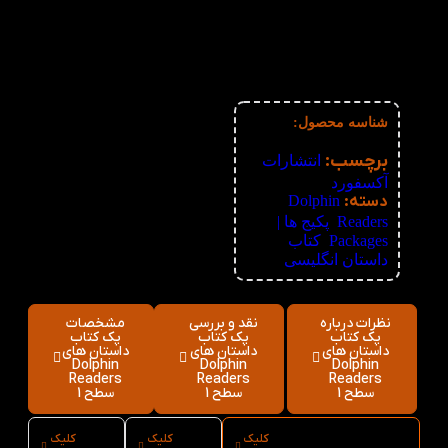
3%
6-10
562,600
تومان
4%
11-30
556,800
تومان
5%
31-50
551,000
تومان
6%
51+
545,200
تومان
شناسه محصول:
نامعلوم
برچسب:
انتشارات
آکسفورد
دسته:
Dolphin
Readers
,
پکیج ها |
Packages
,
کتاب
داستان انگلیسی
نظرات درباره
نقد و بررسی
مشخصات
پک کتاب
پک کتاب
پک کتاب
داستان های
داستان های
داستان های
Dolphin
Dolphin
Dolphin
Readers
Readers
Readers
سطح 1
سطح 1
سطح 1
کلیک
کلیک
کلیک