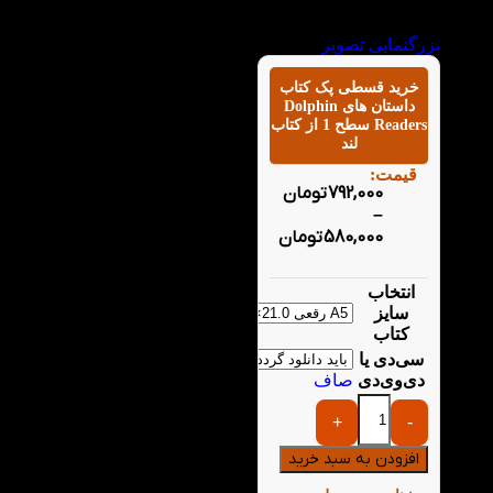
یادگیری زبان انگلیسی را
به تجربه‌ای سرگرم‌کننده
و لذت‌بخش برای کودکان
بزرگنمایی تصویر
تبدیل می‌کند. هر کتاب با
یک داستان متفاوت،
خرید قسطی پک کتاب
کودک را وارد دنیای
داستان های Dolphin
Readers سطح 1 از کتاب
جدیدی از واژگان، عبارات
لند
و مفاهیم زبان انگلیسی
می‌کند.
قیمت:
792,000
تومان
کتاب داستان
–
How’s the weather
580,000
تومان
کتاب داستان
Where is it
کتاب داستان On
انتخاب
Safari
سایز
کتاب داستان Jack
کتاب
the Hero
سی‌دی یا
کتاب داستان Meet
دی‌وی‌دی
صاف
Molly
کتاب داستان
+
-
Number Magic
کتاب داستان Little
افزودن به سبد خرید
Helpers
کتاب داستان Lost