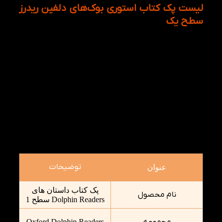
لیست پک کتاب استوری بوک‌های
دلفین ریدرز
سطح یک
پک داستان آموزشی زبان انگلیسی Dolphin Readers
سطح 1 شامل 8 داستان آموزشی و سطح‌بندی‌شده است
که با هدف تقویت مباحثی مانند Vocabulary، Listening،
Reading و Reading Comprehension کودکان طراحی
شده‌اند. هر کتاب روی یک موضوع مشخص تمرکز دارد و از
طریق داستان‌های کوتاه، تصاویر جذاب و واژگان پرکاربرد،
زبان‌آموز را با مفاهیم جدید زبان انگلیسی آشنا می‌کند.
تنوع موضوعی این پکیج باعث می‌شود کودک در کنار
یادگیری زبان، با موضوعات اجتماعی و روزمره نیز آشنا
شود. در ادامه اسامی داستان‌های موجود در این پک را در
اختیارتان گذاشته‌ایم:
توضیحات
عنوان
پک کتاب داستان های
نام محصول
Dolphin Readers سطح 1
مجموعه
Oxford Dolphin Readers