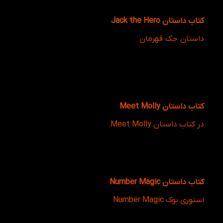
خود را در قالب یک داستان سرگرم‌کننده تقویت می‌کند.
کتاب داستان Jack the Hero
داستان جک قهرمان
، قهرمان کوچک و دوست‌داشتنی این
داستان، کودکان را با مفاهیم شجاعت، مسئولیت‌پذیری و
کمک به دیگران آشنا می‌کند. متن ساده و روان کتاب
باعث می‌شود زبان‌آموز ضمن لذت بردن از داستان، واژگان
جدیدی را نیز فرا بگیرد و اعتمادبه‌نفس بیشتری در مطالعه
متون انگلیسی پیدا کند.
کتاب داستان Meet Molly
در کتاب داستان Meet Molly
، کودکان با شخصیت مولی و
محیط اطراف او آشنا می‌شوند. موضوعات روزمره، وسایل
مختلف و مکان‌های گوناگون در قالب یک روایت ساده ارائه
شده‌اند و به زبان‌آموز کمک می‌کنند تا واژگان کاربردی
بیشتری را در بستر داستان یاد بگیرد.
کتاب داستان Number Magic
استوری بوک Number Magic
کتابی آموزشی و سرگرم‌کننده
برای یادگیری اعداد انگلیسی است. کودکان در طول
داستان با شمارش، نوشتن اعداد و کاربرد آن‌ها در زندگی