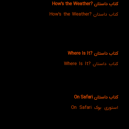
کتاب داستان ?How’s the Weather
کتاب داستان ?How’s the Weather
با محوریت آب‌وهوا
طراحی شده و کودکان را با واژگان مرتبط با شرایط جوی
آشنا می‌کند. زبان‌آموز در طول داستان نحوه استفاده از
پرسش‌های ساده درباره آب‌وهوا را یاد می‌گیرد و مهارت
خواندن جملات کوتاه و درک مفاهیم پایه را تقویت
می‌کند.
کتاب داستان
?
Where Is It
کتاب داستان ?Where Is It
بر آموزش موقعیت مکانی
اشیا و مکان‌ها تمرکز دارد. کودکان از طریق تصاویر رنگی و
مثال‌های کاربردی با مفاهیمی مانند in، on، under و سایر
واژگان مرتبط با موقعیت آشنا می‌شوند و توانایی توصیف
مکان اشیا را به زبان انگلیسی به دست می‌آورند.
کتاب داستان On Safari
استوری بوک On Safari
کودکان را به یک ماجراجویی
هیجان‌انگیز در طبیعت و دنیای حیوانات می‌برد. در طول
داستان، زبان‌آموز با نام حیوانات مختلف، ویژگی‌های آن‌ها
و واژگان مرتبط با طبیعت آشنا می‌شود و مهارت خواندن