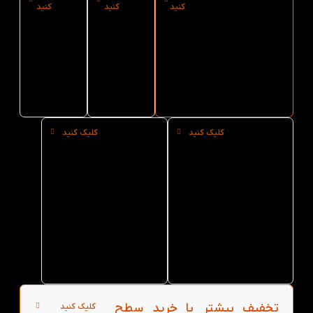
ارسال فوری پک
نوع
سایز پک
کنید
کنید
کنید
کتاب داستان
کاغذ پک
کتاب
های Dolphin
کتاب
داستان
Readers سطح 1
داستان
های
از کتاب لند
های
Dolphin
Readers
Dolphin
Readers
سطح 1
سطح 1
کلیک کنید
کلیک کنید
خرید
خرید
حضوری
عمده
پک کتاب
پک کتاب
داستان
داستان
های
های
Dolphin
Dolphin
Readers
Readers
سطح 1 از
سطح 1 از
کتاب لند
کتاب لند
در تهران
تخفیف بیشتر با خرید سطح
کلیک کنید