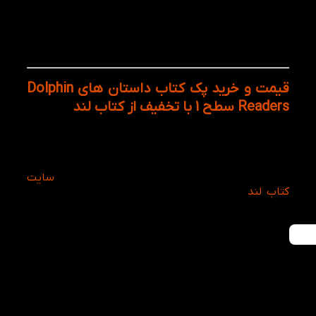
کودکانی که می‌خواهند دایره واژگان انگلیسی خود را
افزایش دهند
کودکانی که به یادگیری زبان از طریق داستان علاقه
دارند
قیمت و خرید پک کتاب داستان های Dolphin
Readers سطح 1 با تخفیف از کتاب‌ لند
با خرید پک کامل کتاب‌ داستان‌های سطح 1 دلفین ریدرز
دیگر نیازی به جستجو و خرید تک‌تک عناوین نخواهید
داشت. همچنین ارسال سریع و دسترسی آسان به بهترین
کتاب‌های داستان زبان انگلیسی کودکان، خرید از
سایت
کتاب‌ لند
را به گزینه‌ای مطمئن برای والدین، معلمان و
آموزشگاه‌های زبان تبدیل کرده است.
هر قسط
90,000
تومان