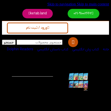
Skip to navigation
Skip to main content
ketab.land
021-91002662
ورود / ثبت نام
جستجو
خانه
/
کتاب زبان انگلیسی
/
کتاب داستان انگلیسی
/
Dolphin Readers
پک کتاب داستان های
-60%
Dolphin Readers
سطح 1
در پک کتاب داستان‌های
Dolphin Readers سطح 1،
هر 8 جلد استوری‌بوک این
سطح برای شما ارسال
می‌شود؛ مپکیج جذاب از
داستان‌های آموزشی که