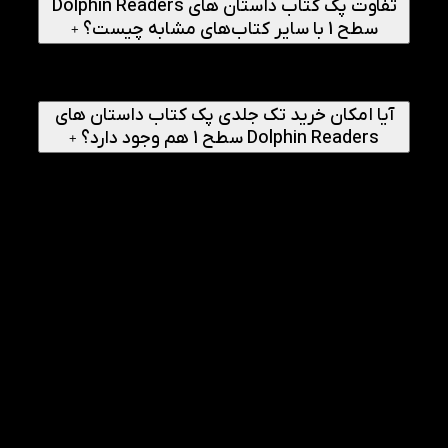
تفاوت پک کتاب داستان های Dolphin Readers
سطح 1 با سایر کتاب‌های مشابه چیست؟
+
ترکیب داستان‌های واقعی و تخیلی، تکرار هوشمندانه واژگان،
هماهنگی کامل تصویر با متن و وجود تمرین درون هر کتاب از
ویژگی‌های منحصربه‌فرد این پک است.
آیا امکان خرید تک جلدی پک کتاب داستان های
Dolphin Readers سطح 1 هم وجود دارد؟
+
بله، در سایت کتاب‌لند می‌توانید هر کتاب را به صورت تکی نیز
تهیه کنید، اما خرید پکی مقرون‌به‌صرفه‌تر است.
راهنمای انجام
1
چگونه کودک را به خواندن پک کتاب داستان های
Dolphin Readers سطح 1 علاقه‌مند کنیم؟
ابتدا سی‌دی صوتی را پخش کنید و اجازه دهید کودک فقط به
داستان گوش دهد. سپس همراه او به تصاویر نگاه کنید و از او
بخواهید حدس بزند داستان درباره چیست. بعد از چند بار گوش
دادن، او را تشویق کنید همراه با سی‌دی بلند بخواند.
2