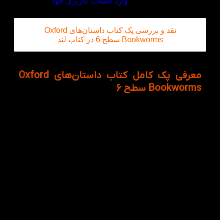
برای ثبت نقد و بررسی
وارد حساب کاربری خود
شوید.
نقد و بررسی پک کتاب داستان‌های Oxford
Bookworms سطح 6 در کتاب لند
معرفی پک کامل کتاب داستان‌های Oxford
Bookworms سطح 6
اگر به دنبال بهترین کتاب‌های داستان زبان انگلیسی برای
تقویت مهارت Reading در سطح پیشرفته هستید، پک
کتاب داستان‌های Oxford Bookworms سطح 6 یکی از
بهترین انتخاب‌هایی است که می‌توانید داشته باشید. این
پک شامل چهار داستان از ادبیات کلاسیک جهان است که
توسط منبع معتبر Oxford Bookworms Library برای
زبان‌آموزان سطح Advanced بازنویسی و سطح‌بندی
شده‌اند.
در این پک، زبان‌آموز علاوه بر لذت بردن از مطالعه
داستان‌های جذاب و شناخته‌شده، با واژگان پیشرفته،
ساختارهای گرامری زبان انگلیسی و سبک‌های متفاوت