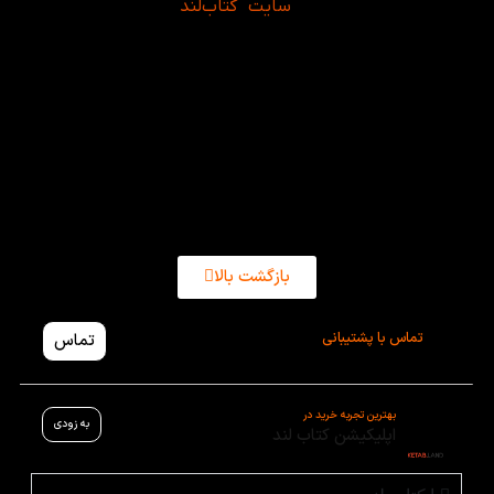
با خرید این پک از
سایت کتاب‌لند
، تمامی کتاب‌های
موردنیاز را به صورت یکجا دریافت می‌کنید و دیگر نیازی
به جستجو و تهیه جداگانه هر عنوان نخواهید داشت. این
موضوع علاوه بر صرفه‌جویی در زمان، خریدی اقتصادی‌تر و
به‌صرفه‌تر را نیز برای شما فراهم می‌کند. اگر قصد دارید
مهارت خواندن، دایره واژگان و درک مطلب خود را در سطح
پیشرفته ارتقا دهید، این پک می‌تواند یکی از بهترین
منابع برای شما باشد.
بازگشت بالا
تماس با پشتیبانی
تماس
بهترین تجربه خرید در
به زودی
اپلیکیشن کتاب لند