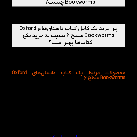
Bookworms چیست؟
+
در سطح 6، متون طولانی‌تر، واژگان گسترده‌تر و ساختارهای زبانی
پیشرفته‌تری ارائه می‌شوند و زبان‌آموز به محتوایی نزدیک‌تر به
متون واقعی انگلیسی دسترسی پیدا می‌کند.
چرا خرید پک کامل کتاب داستان‌های Oxford
Bookworms سطح 6 نسبت به خرید تکی
کتاب‌ها بهتر است؟
+
خرید پک باعث می‌شود تمامی کتاب‌های منتخب این سطح را
یکجا در اختیار داشته باشید، هزینه کمتری پرداخت کنید و یک
مسیر مطالعه منظم و هدفمند را دنبال نمایید.
محصولات مرتبط پک کتاب داستان‌های Oxford
Bookworms سطح 6
دیدگاهها
هیچ دیدگاهی برای این محصول نوشته نشده است.
اولین نفری باشید که دیدگاهی را ارسال می کنید برای “پک
کتاب داستان‌های Oxford Bookworms سطح 6”