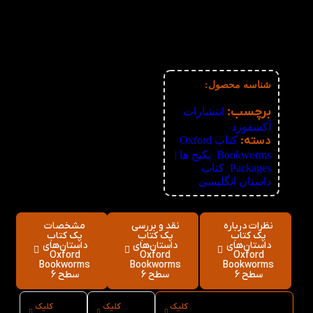
3%
6-10
368,600
تومان
4%
11-30
364,800
تومان
5%
31-50
361,000
تومان
6%
51+
357,200
تومان
شناسه محصول:
نامعلوم
برچسب:
انتشارات
آکسفورد
دسته:
کتاب Oxford
Bookworms
,
پکیج ها |
Packages
,
کتاب
داستان انگلیسی
نظرات درباره
نقد و بررسی
مشخصات
پک کتاب
پک کتاب
پک کتاب
داستان‌های
داستان‌های
داستان‌های
Oxford
Oxford
Oxford
Bookworms
Bookworms
Bookworms
سطح 6
سطح 6
سطح 6
کلیک
کلیک
کلیک