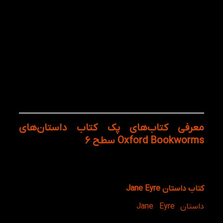
ساختار زبان آشنا شود. این موضوع باعث می‌شود
یادگیری زبان از حالت حفظ کردن لغات و قواعد خارج شده
و به فرآیندی مفید تبدیل شود.
مطالعه مستمر این داستان‌ها علاوه بر تقویت مهارت
Reading، به بهبود Writing، افزایش دایره واژگان، درک
بهتر گرامر در متن و حتی تقویت مهارت Speaking نیز
کمک می‌کند. به همین دلیل بسیاری از مدرسان زبان
انگلیسی مطالعه کتاب‌ داستان‌های Oxford Bookworms
را به عنوان یکی از موثرترین روش‌های ارتقای سطح زبان
توصیه می‌کنند.
معرفی کتاب‌های پک کتاب داستان‌های
Oxford Bookworms سطح 6
در ادامه به معرفی داستان‌های موجود در این پک
میپردازیم:
کتاب داستان Jane Eyre
داستان Jane Eyre
یکی از مشهورترین آثار ادبیات
کلاسیک انگلستان و شاهکار شارلوت برونته است. داستان