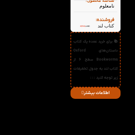
شناسه محصول:
نامعلوم
فروشنده:
کتاب لند
📚 برای خرید عمده پک کتاب
داستان‌های Oxford
Bookworms سطح 6 از
کتاب لند به جدول تخفیفات
زیر توجه کنید ↓↓↓
اطلاعات بیشتر
در
میزان
صورت
قیمت
تخفیف
خرید
دریافتی
تعداد:
1%
2-3
376,200
تومان
2%
4-5
372,400
تومان