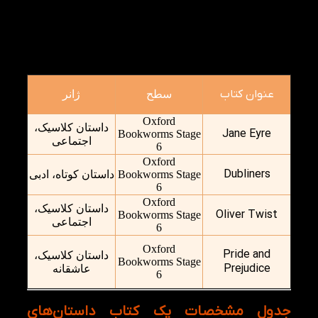
داستان اصلی، به گونه‌ای طراحی شده‌اند که زبان‌آموز
بتواند بدون نیاز به مراجعه مداوم به دیکشنری، از
مطالعه لذت ببرد و همزمان مهارت‌های زبانی خود را
تقویت کند.
عنوان کتاب
سطح
ژانر
Oxford
داستان کلاسیک،
Jane Eyre
Bookworms Stage
اجتماعی
6
Oxford
Dubliners
Bookworms Stage
داستان کوتاه، ادبی
6
Oxford
داستان کلاسیک،
Oliver Twist
Bookworms Stage
اجتماعی
6
Oxford
Pride and
داستان کلاسیک،
Bookworms Stage
Prejudice
عاشقانه
6
جدول مشخصات پک کتاب داستان‌های