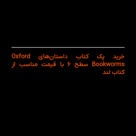
زبان‌آموزانی که قصد گسترش دایره واژگان خود را
دارند
کسانی که به دنبال منابع مناسب برای Self Study
هستند
مدرسان زبان انگلیسی برای معرفی منابع مکمل
زبان‌آموزانی
که قصد دارند عادت مطالعه انگلیسی
را در برنامه روزانه خود ایجاد کنند
خرید پک کتاب داستان‌های Oxford
Bookworms سطح 6 با قیمت مناسب از
کتاب‌ لند
اگر به دنبال یک پک کامل از داستان‌های سطح‌بندی‌شده
انگلیسی برای تقویت مهارت Reading و افزایش تسلط بر
زبان انگلیسی هستید، پک کامل کتاب داستان‌های
Oxford Bookworms سطح 6 یکی از بهترین انتخاب‌های
موجود برای شما خواهد بود. این داستان‌ها با گردآوری
چهار عنوان داستان از ادبیات کلاسیک جهان، فرصت
یادگیری زبان را در فضایی جذاب، کاربردی و لذت‌بخش
فراهم می‌کند.