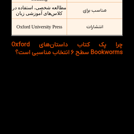
مطالعه شخصی، استفاده در
مناسب برای
کلاس‌های آموزشی زبان
انتشارات
Oxford University Press
چرا پک کتاب داستان‌های Oxford
Bookworms سطح 6 انتخاب مناسبی است؟
بسیاری از زبان‌آموزان در سطوح پیشرفته با این چالش
مواجه می‌شوند که منابع آموزشی سنتی دیگر پاسخگوی
نیاز آن‌ها نیست. در این مرحله، پیشرفت زمانی اتفاق
می‌افتد که زبان‌آموز بتواند زبان انگلیسی را در قالب متون
متنوع و داستان‌های جذاب یاد بگیرد. دقیقا به همین
دلیل داستان‌های Oxford Bookworms سال‌هاست یکی از
محبوب‌ترین منابع Extensive Reading در جهان محسوب
می‌شود.
پک داستان‌های Oxford Bookworms سطح 6 با گردآوری
چهار داستان شناخته‌شده، فرصت مناسبی را فراهم می‌کند
تا زبان‌آموز در کنار لذت مطالعه، با واژگان پیشرفته و