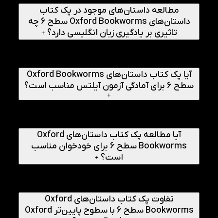
مطالعه داستان‌های موجود در پک کتاب
داستان‌های Oxford Bookworms سطح 6 چه
تاثیری بر یادگیری زبان انگلیسی دارد؟
+
مطالعه این داستان‌ها باعث تقویت مهارت Reading، افزایش
دایره واژگان، بهبود درک مطلب و آشنایی با ساختارهای طبیعی
زبان انگلیسی می‌شود.
آیا پک کتاب داستان‌های Oxford Bookworms
سطح 6 برای آمادگی آزمون آیلتس مناسب است؟
+
بله. اگرچه این پک منبع مستقیم آموزش آیلتس نیست، اما به
دلیل تقویت مهارت خواندن، واژگان و درک متون انگلیسی
می‌تواند نقش مؤثری در آمادگی آزمون داشته باشد.
آیا مطالعه پک کتاب داستان‌های Oxford
Bookworms سطح 6 برای خودخوان مناسب
است؟
+
بله. کتاب‌های Oxford Bookworms به‌گونه‌ای طراحی شده‌اند
که زبان‌آموزان بتوانند به‌صورت مستقل و بدون نیاز به مدرس
نیز از آن‌ها استفاده کنند.
تفاوت پک کتاب داستان‌های Oxford
Bookworms سطح 6 با سطوح پایین‌تر Oxford