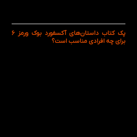
ایجاد عادت مطالعه انگلیسی و توسعه مهارت
Extensive Reading
پک کتاب داستان‌های آکسفورد بوک ورمز 6
برای چه افرادی مناسب است؟
این پک برای زبان‌آموزانی طراحی شده است که سطح
متوسط را پشت سر گذاشته‌اند و می‌خواهند زبان انگلیسی
را در قالب متون و داستان‌های جذاب تقویت کنند. اگر
مطالعه کتاب‌های آموزشی برای شما تکراری شده و به
دنبال روشی جذاب‌تر برای یادگیری زبان هستید، این پک
می‌تواند انتخاب بسیار مناسبی باشد.
پک Oxford
Bookworms Stage 6 به‌ویژه برای گروه‌های زیر توصیه
می‌شود:
زبان‌آموزان سطح Upper-Intermediate و Advanced
افرادی که قصد تقویت مهارت ریدینگ خود را دارند
داوطلبان آزمون‌های IELTS و TOEFL
دانشجویان و علاقه‌مندان به مطالعه متون انگلیسی
افرادی که به ادبیات کلاسیک جهان علاقه دارند و
می‌خواهند در سطح خود آن‌ها را مطالعه کنند