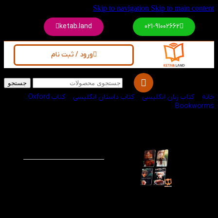
Skip to navigation
Skip to main content
ketab.land
021-91002662
ورود / ثبت نام
جستجو
خانه
/
کتاب زبان انگلیسی
/
کتاب داستان انگلیسی
/
کتاب Oxford
Bookworms
پک کتاب داستان‌های
-59%
Oxford Bookworms
سطح 6
پک کتاب داستان‌های
Oxford Bookworms
سطح 6 از چهار داستان
برجسته ادبیات کلاسیک
جهان شامل Jane Eyre،
Dubliners، Oliver Twist و