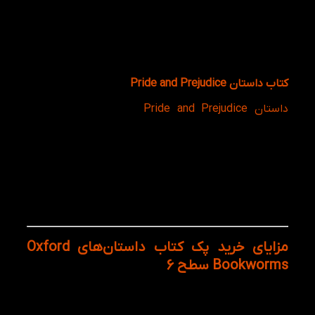
با چالش‌ها و مشکلات فراوانی روبه‌رو می‌شود. این کتاب
علاوه بر جذابیت داستانی بالا، زبان‌آموز را با طیف
گسترده‌ای از واژگان، توصیفات و ساختارهای زبانی
پیشرفته آشنا می‌کند و نقش مهمی در توسعه مهارت
درک مطلب دارد.
کتاب داستان Pride and Prejudice
داستان Pride and Prejudice
اثر جین آستن یکی از
محبوب‌ترین رمان‌های کلاسیک ادبیات انگلیسی است.
داستان روابط انسانی، عشق، تفاوت‌های اجتماعی و
قضاوت‌های نادرست را با نگاهی ظریف و جذاب روایت
می‌کند. مطالعه این داستان علاوه بر افزایش دایره واژگان،
به زبان‌آموز کمک می‌کند با سبک نوشتاری کلاسیک و
شیوه بیان رسمی‌تر زبان انگلیسی آشنا شود و مهارت
تحلیل متون را تقویت کند.
مزایای خرید پک کتاب داستان‌های Oxford
Bookworms سطح 6
پک کامل کتاب داستان‌های Oxford Bookworms سطح 6
فراتر از یک پک داستان ساده است و می‌تواند به یکی از