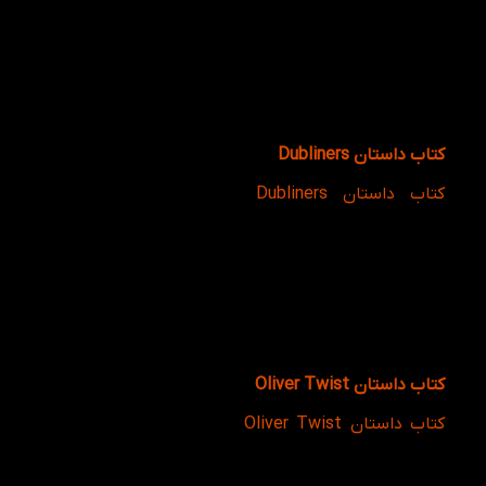
زندگی دختری مستقل و بااراده را روایت می‌کند که با وجود
سختی‌های فراوان، برای رسیدن به خوشبختی و استقلال
تلاش می‌کند. این کتاب علاوه بر روایت جذاب، زبان‌آموز را
با سبک نگارش ادبی، توصیف‌های دقیق و واژگان سطح
بالا آشنا می‌سازد و گزینه‌ای مناسب برای تقویت مهارت
Reading در سطح پیشرفته محسوب می‌شود.
کتاب داستان Dubliners
کتاب داستان Dubliners
اثر مشهور جیمز جویس،
داستان‌های کوتاهی است که زندگی مردم شهر دوبلین را از
زوایای مختلف به تصویر می‌کشد. این کتاب به دلیل تنوع
موضوعات، شخصیت‌ها و سبک روایت، فرصت بسیار
خوبی برای آشنایی با کاربردهای زبان انگلیسی فراهم
می‌کند. مطالعه این اثر به زبان‌آموز کمک می‌کند درک
بهتری از ساختارهای زبانی و شیوه بیان مفاهیم در متون
ادبی به دست آورد.
کتاب داستان Oliver Twist
کتاب داستان Oliver Twist
شاهکار چارلز دیکنز یکی از
شناخته‌شده‌ترین رمان‌های اجتماعی جهان است. داستان
زندگی پسربچه‌ای یتیم را روایت می‌کند که در مسیر زندگی