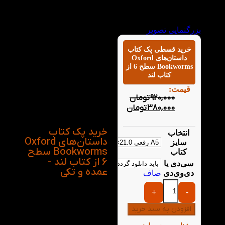
Pride and Prejudice است
که برای زبان‌آموزان
سطح پیشرفته
بزرگنمایی تصویر
(Advanced) بازنویسی و
سطح‌بندی شده‌اند. این پک
خرید قسطی پک کتاب
انتخابی عالی برای تقویت
داستان‌های Oxford
مهارت Reading، افزایش
Bookworms سطح 6 از
کتاب لند
دایره واژگان، بهبود درک
مطلب و آشنایی با
قیمت:
ساختارهای زبان انگلیسی
920,000
تومان
در قالب داستان‌های
380,000
تومان
جذاب است.
خرید پک کتاب
انتخاب
داستان‌های Oxford
سایز
Bookworms سطح
کتاب
6 از کتاب لند -
سی‌دی یا
عمده و تکی
دی‌وی‌دی
صاف
+
-
افزودن به سبد خرید