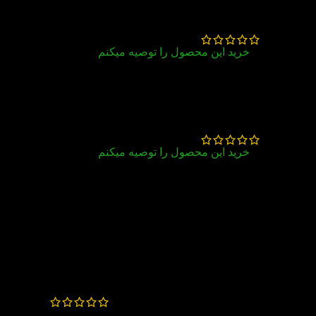
بهار بذرافشان
–
بهمن 13, 1403
خرید این محصول را توصیه میکنم
ممنون از ارسال سریع تون
سمیه ابراهیمی
–
دی 25, 1403
خرید این محصول را توصیه میکنم
عالیه
مینا خوش حرف
عزیز
–
شهریور
23, 1403