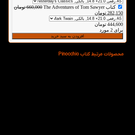
کتاب The Adventures of Tom Sawyer
660,000
تومان
282,150
تومان
444,600
تومان
برای 2 مورد
افزودن به سبد خرید
محصولات مرتبط کتاب Pinocchio