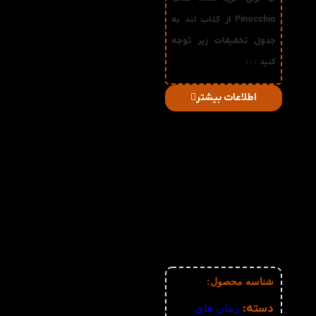
Pinocchio از کتاب لند به
جدول تخفیفات زیر توجه
کنید ↓↓↓
اطلاعات بیشتر
در
میزان
صورت
قیمت
تخفیف
خرید
دریافتی
تعداد:
1%
2-3
169,290
تومان
2%
4-5
167,580
تومان
3%
6-10
165,870
تومان
4%
11-30
164,160
تومان
5%
31-50
162,450
تومان
6%
51+
160,740
تومان
شناسه محصول:
نامعلوم
دسته:
رمان های