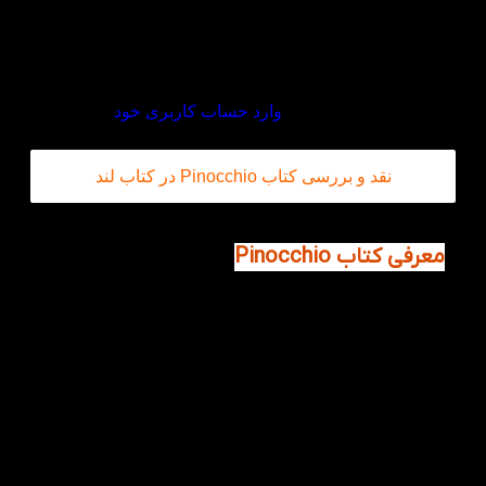
کاش این کتاب رو
به موقع رسید و کتاب قشنگیه
مجدد موجود کنید.
دیدگاه خود را بنویسید
برای ثبت نقد و بررسی
وارد حساب کاربری خود
شوید.
نقد و بررسی کتاب Pinocchio در کتاب لند
معرفی کتاب Pinocchio
رمان پینوکیو نوشته کارلو کلودی، نویسنده پرآوازه
ایتالیایی است. داستان در مورد پیرمردی است به اسم
ژپتو است که در روستایی مشغول نجاری است و وسایل
چوبی می‌‎سازد و آرزویی در دل می پروراند. آرزوی او
داشتن فرزندی است تا از تنهایی دربیاید روزی پری
مهربون صدای او را می شوند و به عروسک چوبی که به
دست پیرمرد ساخته شده بود جان می بخشد.
پینوکیو ( عروسک چوبی) شخصیت اصلی این داستان