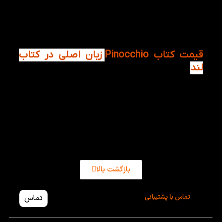
بامزه و پرماجرا است که به شکلی جادویی موفق شده که
برای بیش از صد سال، مخاطبین کودک و نوجوان را شیفته
و مجذوب دنیای فراموش نشدنی خود سازد. این رمان، در
زمره ی جاودانه ترین آثار ادبی کل تاریخ قرار می گیرد.
قیمت کتاب Pinocchio
زبان اصلی در کتاب
لند
کتاب Pinocchio هم اکنون در سایت کتاب لند موجود
است. اگر علاقمند به خواندن داستان پینوکیو هستید می
توانید این کتاب را با قیمت مناسب و تخفیف تهیه کنید و
از خواندن آن لذت ببرید.
بازگشت بالا
تماس با پشتیبانی
تماس