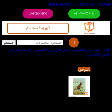
Skip to navigation
Skip to main conten
ketab.land
021-91002662
ورود / ثبت نام
جستجو
انه
/
کتاب زبان انگلیسی
/
رمان های زبان انگلیسی
/
خرید کتاب رمان
انتزی انگلیسی
کتاب Pinocchio
-53%
ناموجود
کتاب Pinocchio رمانی
ایتالیایی نوشته کارلو
کلودی (Carlo Collodi) در
قرن نوزدهم است.
شخصیت اصلی این رمان
آدمکی چوبی است که
دماغ چوبی او مشخصهٔ