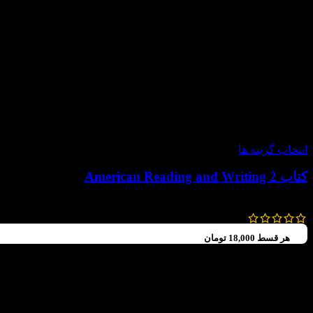
-60%
انتخاب گزینه ها
کتاب American Reading and Writing 2
92,000
تومان
–
72,000
تومان
هر قسط
18,000
تومان