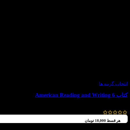
-60%
انتخاب گزینه ها
کتاب American Reading and Writing 6
92,000
تومان
–
72,000
تومان
هر قسط
18,000
تومان