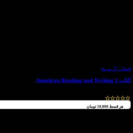
-60%
انتخاب گزینه ها
کتاب American Reading and Writing 3
92,000
تومان
–
72,000
تومان
هر قسط
18,000
تومان