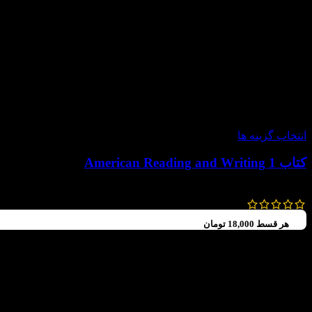
-60%
انتخاب گزینه ها
کتاب American Reading and Writing 1
92,000
تومان
–
72,000
تومان
هر قسط
18,000
تومان