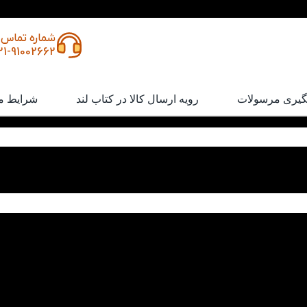
شماره تماس
21-91002662
گیری مرسولات
رویه ارسال کالا در کتاب لند
شرایط م