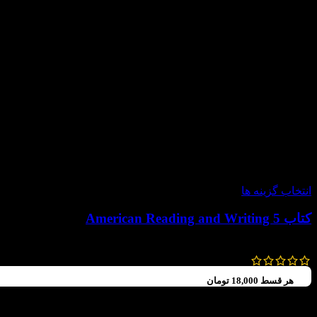
-60%
انتخاب گزینه ها
کتاب American Reading and Writing 5
92,000
تومان
–
72,000
تومان
هر قسط
18,000
تومان