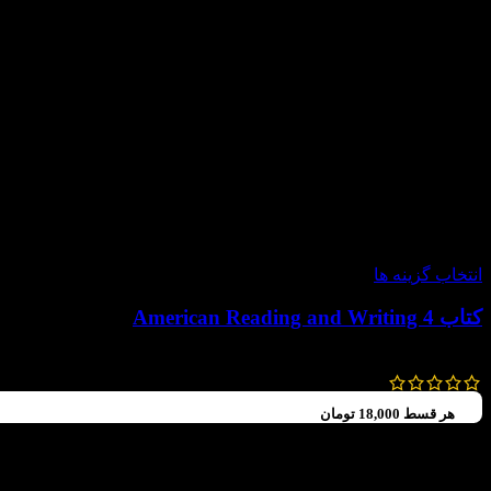
-60%
انتخاب گزینه ها
کتاب American Reading and Writing 4
92,000
تومان
–
72,000
تومان
هر قسط
18,000
تومان