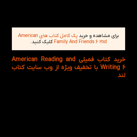
فصل دوازدهم: a nature paradise
لازم به ذکر است که از این کتاب می توان به عنوان کتاب
مکمل برای Family and Friends استفاده نمود.
برای مشاهده و خرید
پک کامل کتاب های American
Family And Friends 6 2nd
کلیک کنید.
خرید کتاب فمیلی American Reading and
Writing 6 با تخفیف ویژه از وب سایت کتاب
لند
کتاب American Reading and Writing 6 به همراه
مجموعه ای از تنوع موضوعات و رنگ آمیزی برخوردار
است. از سوی دیگر سی دی که در این مجموع موجود
است برای تقویت مهارت شنیداری به کار برده می شود.
باتوجه به ویژگی هایی که این مجموعه American
Reading and Writing دارد، میتوانند زبان آموزان با ثبت
نام در وب سایت کتاب لند، به خرید کتاب American
Reading and Writing 6 از فروشگاه اینترنتی کتاب لند
اقدام نمایند.