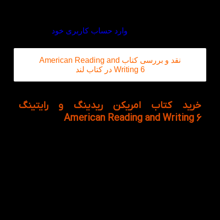
دیدگاه خود را بنویسید
برای ثبت نقد و بررسی
وارد حساب کاربری خود
شوید.
نقد و بررسی کتاب American Reading and
Writing 6 در کتاب لند
خرید کتاب امریکن ریدینگ و رایتینگ
American Reading and Writing 6
کتاب انگلیسی کتاب American Reading and Writing 6
آخرین سطح از مجموعه جامع و کامل کتاب American
Reading and Writing 6 است که در واقع در این سطح
زبان آموزان با تنوعی و پیچیدگی از لغات، درک مطلب و
همچنین قادر به ساختن جملات و پاراگراف های پیچیده
نیز می شود. از سوی دیگر سبک و نگارش مطالب مربوط
به درک مطلب این کتاب نسبت به سطوح قبلی از
پیچیدگی موضوعی و نگارشی برخوردار است.