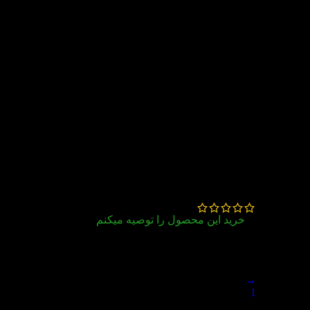
6 دیدگاه برای
کتاب American
Reading and Writing 6
عسل طهماسبیان
–
مرداد 17, 1404
خرید این محصول را توصیه میکنم
عالی
→
1
2