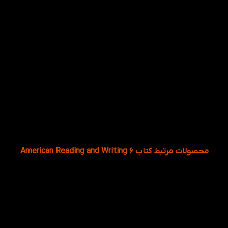
به عنوان مکمل Family and Friends 6 استفاده
کنیم؟
بعد از هر درس Family and Friends تمرین‌های ریدینگ و
رایتینگ مرتبط را در این کتاب انجام دهید.
7
چگونه کتاب American Reading and Writing 6 را
به صورت خودآموز مطالعه کنیم؟
با برنامه‌ریزی منظم هفتگی، مطالعه هر فصل و انجام کامل
تمرین‌های کتاب.
محصولات مرتبط کتاب American Reading and Writing 6