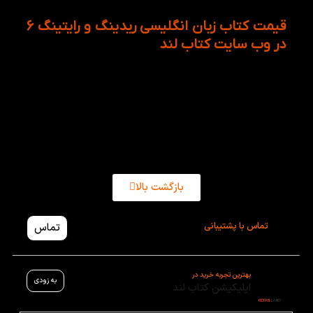
قیمت کتاب زبان انگلیسی ریدینگ و رایتینگ 6
در وب سایت کتاب لند
از سوی دیگر واژگان اضافی برای تقویت دایره ی واژگان
فراهم آمده است. لازم به ذکر است که قیمت American
Reading and Writing 6 در فروشگاه اینترنتی کتاب لند
بسیار مناسب و به صرفه است.
بازگشت بالا
تماس با پشتیبانی
تماس
بهترین تجربه خرید در
به زودی
اپلیکیشن کتاب لند