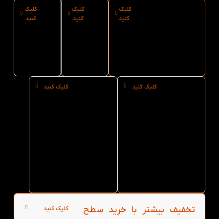
کلیک
کلیک
کلیک
ارسال فوری
نوع کاغذ
سایز کتاب
کنید
کنید
کنید
کتاب American
کتاب
American
Reading
American
Reading and
Writing 6 از
Reading
and
کتاب لند
and
Writing 6
Writing 6
کلیک کنید
کلیک کنید
خرید
خرید
حضوری
عمده
کتاب
کتاب
American
American
Reading
Reading
and
and
Writing 6
Writing 6
از کتاب
از کتاب
لند در
لند
تهران
تخفیف بیشتر با خرید سطح
کلیک کنید