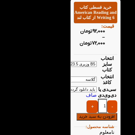
خرید قسطی کتاب
American Reading and
Writing 6 از کتاب لند
قیمت:
92,000
تومان
–
72,000
تومان
انتخاب
سایز
کتاب
انتخاب
کاغذ
سی‌دی یا
دی‌وی‌دی
صاف
+
-
افزودن به سبد خرید
شناسه محصول:
نامعلوم