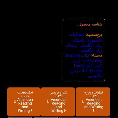
4%
11-30
69,120
تومان
5%
31-50
68,400
تومان
6%
51+
67,680
تومان
شناسه محصول:
نامعلوم
برچسب:
انتشارات
آکسفورد
,
رایتینگ
زبان انگلیسی
,
ریدینگ
زبان انگلیسی
دسته:
کتاب Reading
and Writing
,
خرید
کتاب Family and
Friends
,
کتاب زبان
انگلیسی
نظرات درباره
نقد و بررسی
مشخصات
کتاب
کتاب
کتاب
American
American
American
Reading
Reading
Reading
and
and
and Writing
Writing 6
Writing 6
6