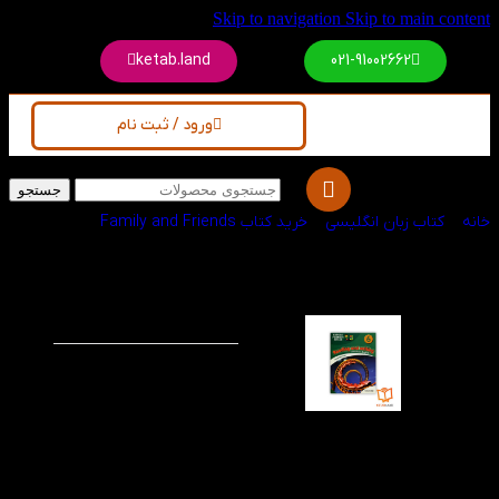
Skip to navigation
Skip to main content
ketab.land
021-91002662
ورود / ثبت نام
جستجو
خانه
/
کتاب زبان انگلیسی
/
خرید کتاب Family and Friends
کتاب American
-60%
Reading and Writing
6
این مجموعه که برای
کودکان و نوجوانان
طراحی و توزیع شده
است که می تواند نقش
مهمی بر یادگیری آن‌ها در
زمینه های نوشتار و