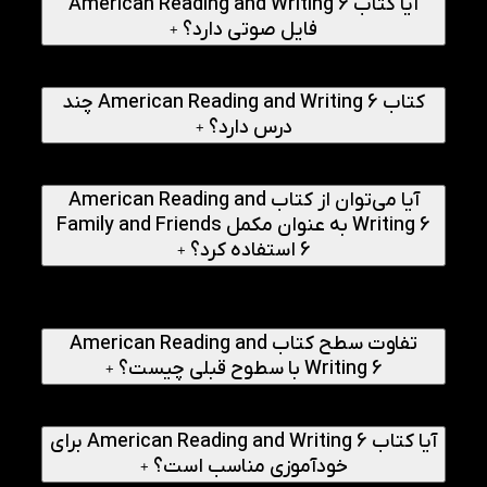
آیا کتاب American Reading and Writing 6
فایل صوتی دارد؟
+
بله، این کتاب دارای فایل صوتی برای تقویت مهارت Listening
است که به همراه کتاب ارائه می‌شود.
کتاب American Reading and Writing 6 چند
درس دارد؟
+
کتاب شامل 12 فصل موضوعی متنوع با تمرکز بر مهارت خواندن و
نوشتن پیشرفته است.
آیا می‌توان از کتاب American Reading and
Writing 6 به عنوان مکمل Family and Friends
6 استفاده کرد؟
+
بله، کتاب American Reading and Writing 6 مکمل بسیار
مناسبی برای Family and Friends 6 محسوب می‌شود و مهارت
نوشتاری را تقویت می‌کند.
تفاوت سطح کتاب American Reading and
Writing 6 با سطوح قبلی چیست؟
+
در سطح 6، متون پیچیده‌تر، واژگان آکادمیک‌تر و ساختارهای
گرامری پیشرفته‌تر ارائه شده است.
آیا کتاب American Reading and Writing 6 برای
خودآموزی مناسب است؟
+