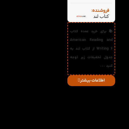
فروشنده:
کتاب لند
📚 برای خرید عمده کتاب
American Reading and
Writing 6 از کتاب لند به
جدول تخفیفات زیر توجه
کنید ↓↓↓
اطلاعات بیشتر
در
میزان
صورت
قیمت
تخفیف
خرید
دریافتی
تعداد:
1%
2-3
71,280
تومان
2%
4-5
70,560
تومان
3%
6-10
69,840
تومان