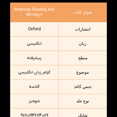
American Reading and
عنوان کتاب
Writing 6
Oxford
انتشارات
انگلیسی
زبان
پیشرفته
سطح
گرامر زبان انگلیسی
موضوع
گلاسه
جنس کاغذ
شومیز
نوع جلد
9780194674089
شابک