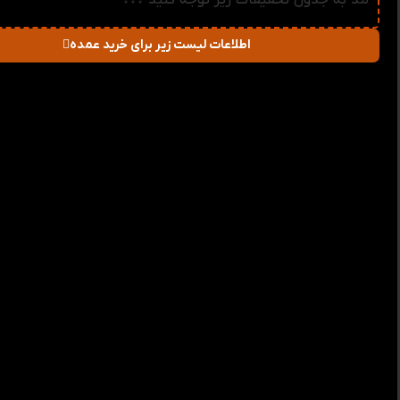
لند به جدول تخفیفات زیر توجه کنید ↓↓↓
اطلاعات لیست زیر برای خرید عمده
در صورت خرید تعداد:
قیمت
میزان تخفیف دریاف
2-3
71,280
تومان
1%
4-5
70,560
تومان
2%
6-10
69,840
تومان
3%
11-30
69,120
تومان
4%
31-50
68,400
تومان
5%
51+
67,680
تومان
6%