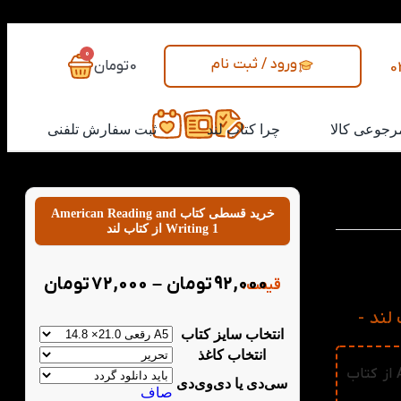
0
ورود / ثبت نام
0
تومان
0
رجوعی کالا
چرا کتاب لند
ثبت سفارش تلفنی
خرید قسطی کتاب American Reading and
Writing 1 از کتاب لند
 نقش مهمی
با استفاده
92,000
تومان
–
72,000
تومان
قیمت:
American R از کتاب لند -
انتخاب سایز کتاب
انتخاب کاغذ
📚 برای خرید عمده کتاب American Reading and Writing 1 از کتاب
سی‌دی یا دی‌وی‌دی
صاف