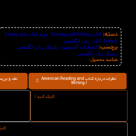
دسته:
کتاب Reading and Writing
,
خرید کتاب Family and
Friends
,
کتاب زبان انگلیسی
برچسب:
انتشارات آکسفورد
,
رایتینگ زبان انگلیسی
,
ریدینگ زبان انگلیسی
نامعلوم
شناسه محصول:
نظرات درباره کتاب American Reading and
Writing 1
کلیک کنید
ارسال فوری کتاب American
Reading and Writing 1 از
ng 1
کتاب لند
کلی
خرید عمده کتاب American Reading and Writing 1