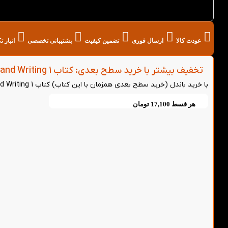
از کتاب لند
عودت کالا
ارسال فوری
تضمین کیفیت
پشتیبانی تخصصی
انبار 
تخفیف بیشتر با خرید سطح بعدی: کتاب American Reading and Writing 1 - (خرید باندل)
با خرید باندل (خرید سطح بعدی همزمان با این کتاب) کتاب American Reading and Writing 1 می‌توانید از 5 درصد تخفیف بیشتر روی هر دو کتاب بهره‌مند شوید.
هر قسط
17,100
تومان