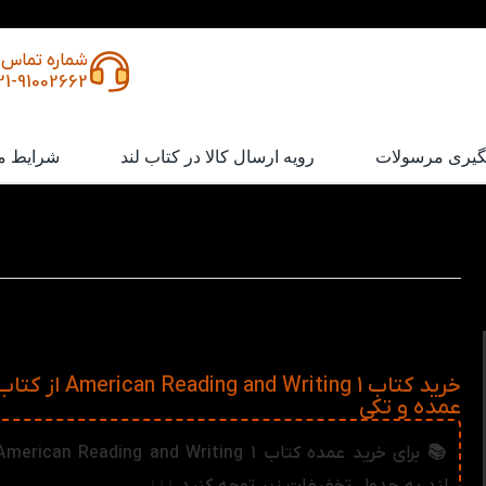
شماره تماس
21-91002662
گیری مرسولات
رویه ارسال کالا در کتاب لند
شرایط م
کتاب American Reading and Writing 1
این مجموعه که برای کودکان طراحی و توزیع شده است، می‌تواند
بر یادگیری کودکان در زمینه‌های نوشتار و خواندن بگذارد. این کتاب 
از رنگ‌های متنوع سعی در آسان کردن مطالب داخل آن را دارد.
خرید کتاب eading and Writing 1
عمده و تکی