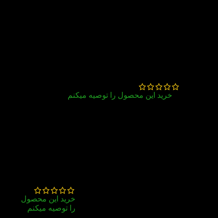
18 دیدگاه برای
کتاب American
Reading and Writing 4
سپیده طهماسبی پور
–
تیر 3, 1405
خرید این محصول را توصیه میکنم
روز اولی ۳ تا درسشو خوندم ، روان و تکنیکی هست
ستیا گلخندان
–
آذر 19, 1404
خرید این محصول
را توصیه میکنم