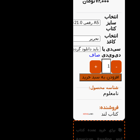
72,000
تومان
انتخاب
سایز
کتاب
انتخاب
کاغذ
سی‌دی یا
دی‌وی‌دی
صاف
+
-
افزودن به سبد خرید
شناسه محصول:
نامعلوم
فروشنده:
کتاب لند
📚 برای خرید عمده کتاب
American Reading and