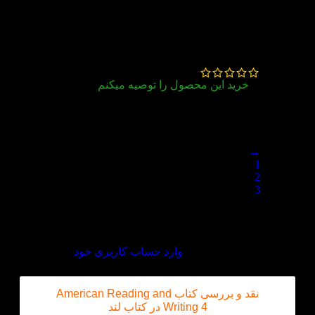
قیمتش خیلی خوب بود عاااالی
خوبه
سمیه عبدالوند
–
آذر 1, 1404
خرید این محصول را توصیه میکنم
قیمت مناسب وارسال سریع👌
→
1
2
3
4
دیدگاه خود را بنویسید
برای ثبت نقد و بررسی
وارد حساب کاربری خود
شوید.
نقد و بررسی کتاب American Reading and
Writing 4 در کتاب لند