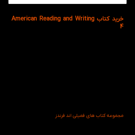
خرید کتاب American Reading and Writing
4
کتاب Reading And Writing 4 American (ریدینگ اند
رایتینگ 4 امریکن) با لهجه آمریکن برای گسترش و تقویت
مهارت خواندن و نوشتن از طریق سر فصل های هیجان
انگیز و جذاب مورد توجه بسیاری از زبان آموزان انگلیسی
قرار گرفته است. این کتاب سطح چهارم از مجموعه
American Reading and Writing برای آشنایی و آموزش
مقدماتی خواندن و نوشتن نیز برای کودکان محسوب می
شود.
کتابی اختصاصی برای آموزش ریدینگ و رایتینگ به
کودکان است، لهجه کتاب فوق آمریکن می باشد. کتاب
ریدینگ اند رایتینگ 4 امریکن برای گسترش مهارت خواندن
و نوشتن از طریق متون های متعدد و هیجان انگیز است.
مجموعه کتاب های فمیلی اند فرندز
این سری از کتاب ها را
در شش سطح برای آشنایی و آموزش مقدماتی خواندن و
نوشتن برای کودکان عرضه کرده است. این مجموعه دارای
دو نوع متفاوت American و British می باشد.