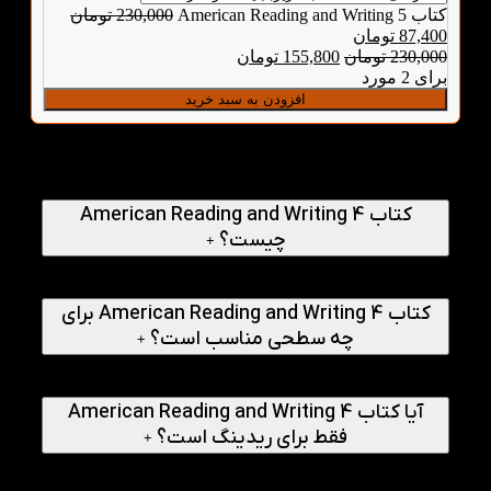
کتاب American Reading and Writing 5
230,000
تومان
87,400
تومان
230,000
تومان
155,800
تومان
برای 2 مورد
افزودن به سبد خرید
پرسش‌های متداول
کتاب American Reading and Writing 4
چیست؟
+
یک کتاب آموزشی برای تقویت مهارت‌های خواندن و نوشتن زبان
انگلیسی در سطح کودک و نوجوان است.
کتاب American Reading and Writing 4 برای
چه سطحی مناسب است؟
+
برای زبان‌آموزان سطح متوسط و کودکانی که در سطح Family
and Friends 4 هستند مناسب است.
آیا کتاب American Reading and Writing 4
فقط برای ریدینگ است؟
+
خیر، علاوه بر ریدینگ، مهارت رایتینگ و تا حدی واژگان و
شنیداری را هم تقویت می‌کند.