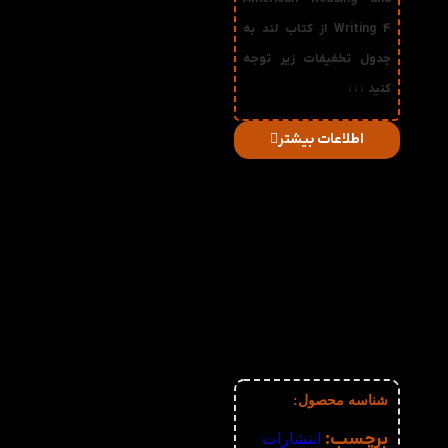
Writing 4 از کتاب لند به
جدول تخفیفات زیر توجه
کنید ↓↓↓
اطلاعات بیشتر
در
میزان
صورت
قیمت
تخفیف
خرید
دریافتی
تعداد:
1%
2-3
71,280
تومان
2%
4-5
70,560
تومان
3%
6-10
69,840
تومان
4%
11-30
69,120
تومان
5%
31-50
68,400
تومان
6%
51+
67,680
تومان
شناسه محصول:
نامعلوم
برچسب:
انتشارات