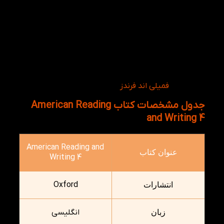
فصل پنجم: dream vacations؛ تعطیلات رویایی
فصل ششم: watching wildlife؛ تماشای حیات
وحش
فصل هفتم: survival tips؛ نکات مربوط به بقا
فصل هشتم: growing things؛ چیزهای در حال رشد
فصل نهم: heroes؛ قهرمانان
فصل دهم: stay time؛ زمان اقامت
لازم به ذکر است که از این کتاب می توان به عنوان کتاب
مکمل برای
فمیلی اند فرندز
استفاده نمود.
جدول مشخصات کتاب American Reading
and Writing 4
American Reading and
عنوان کتاب
Writing 4
Oxford
انتشارات
انگلیسی
زبان