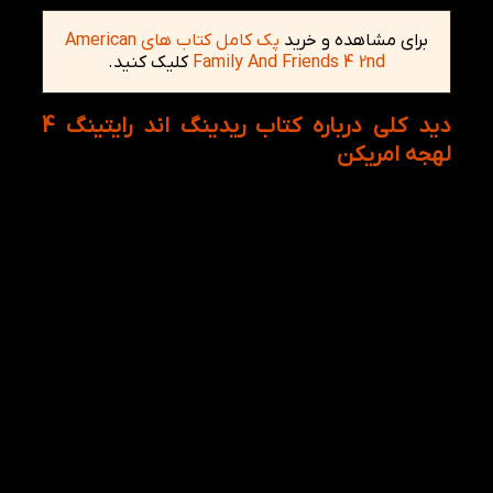
برای مشاهده و خرید
پک کامل کتاب های American
Family And Friends 4 2nd
کلیک کنید.
دید کلی درباره کتاب ریدینگ اند رایتینگ 4
لهجه امریکن
به طور کلی کتاب انگلیسی کتاب آمریکن ریدینگ اند
رایتینگ 4 زبان آموزان را قدم به قدم محتواهای جذاب و
زیبا علاقه ی یادگیری زبان انگلیسی در کودکان چند برابر
نماید. کتاب انگلیسی American Reading and Writing 6
دارای ده فصل است که به مختصرا فقط به سرفصل های
کتاب انگلیسی American Reading and Writing 4 اشاره
شده است:
فصل اول: eating around the world؛ غذا خوردن در
سراسر جهان
فصل دوم: making music؛ ساخت موسیقی
فصل سوم:My favorite sport؛ ورزش مورد علاقه
من
فصل چهارم: future inventions؛ اختراعات آینده