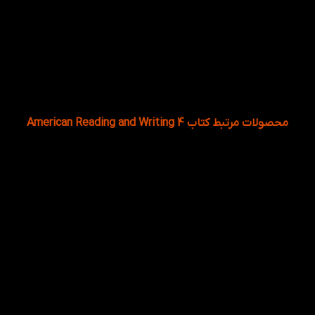
چگونه کتاب American Reading and Writing 4 را
با سطح Family and Friends هماهنگ کنیم؟
کتاب American Reading and Writing 4 را همزمان یا بعد از
درس‌های Family and Friends 4 مطالعه کنید تا مهارت‌ها
کامل‌تر شوند.
محصولات مرتبط کتاب American Reading and Writing 4