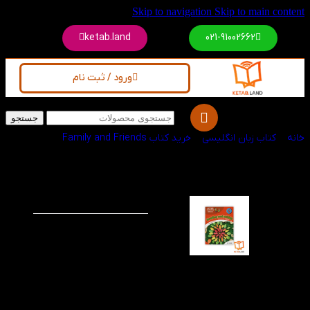
Skip to navigation
Skip to main conte
ketab.land
021-91002662
ورود / ثبت نام
جستجو
انه
/
کتاب زبان انگلیسی
/
خرید کتاب Family and Friends
کتاب American
-60%
Reading and Writing
4
این مجموعه که برای
کودکان طراحی و توزیع
شده است می تواند نقش
مهمی بر یادگیری کودکان
در زمینه های نوشتار و
خواندن بگذارد، این کتاب