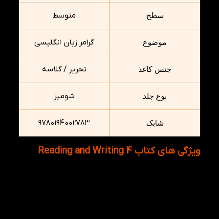
متوسط
سطح
گرامر زبان انگلیسی
موضوع
تحریر / گلاسه
جنس کاغذ
شومیز
نوع جلد
9780194002783
شابک
ویژگی های کتاب Reading and Writing 4
کتاب انگلیسی American Reading and Writing 4 با
داشتن مطالب منتوع و جذاب همراه با لغات گسترده است
و از سوی دیگر به دلیل رنگ آمیزی جذاب و متنوع
توانسته است نظر زبان آموزان کودک جلب نماید. این
کتاب به همراه سی دی آموزشی برای تقویت مهارت