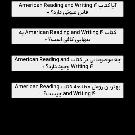
آیا کتاب American Reading and Writing 4
فایل صوتی دارد؟
+
بله، فایل صوتی برای تقویت Listening و تلفظ همراه کتاب ارائه
می‌شود.
کتاب American Reading and Writing 4 به
تنهایی کافی است؟
+
خیر، معمولا به عنوان کتاب مکمل در کنار کتاب‌های اصلی
آموزش زبان استفاده می‌شود.
چه موضوعاتی در کتاب American Reading and
Writing 4 وجود دارد؟
+
موضوعاتی مثل غذا، ورزش، موسیقی، سفر، حیات وحش،
اختراعات و قهرمانان در آن دیده می‌شود.
بهترین روش مطالعه کتاب American Reading
and Writing 4 چیست؟
+
مطالعه روزانه، گوش دادن به فایل صوتی و انجام تمرین‌های
نوشتاری بهترین روش استفاده از این کتاب است.
راهنمای انجام
1