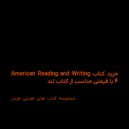
شنیداری به کار برده می شود. در هر فصل کتاب سه
بخش است که شامل structures، vocabulary و skills.
معمولا در بخش وکبلری با توجه به متن کتاب آورده می
شود؛ به عبارتی در این بخش به تشریح لغات پرداخته می
شود که زبان آموزان به درک بهتر زبان انگلیسی کمک
شایانی می کند. به طور مثال واژه recognize ابتدا به
ماهیت کلمه که در واقع ورب است و سپس در توضیح
کلمه to know again sth that you have seen before که
این تعریف لغات کمک به فعال کردن ذهن زبان آموزان در
سه مهارت اصلی که همان ریدینگ، اسپیکینگ، رایتینگ
است.
خرید کتاب American Reading and Writing
4 با قیمتی مناسب از کتاب لند
به طور کلی کتاب ریدینگ اند رایتینگ 4 امریکن به عنوان
یک منبع جانبی برای
مجموعه کتاب های فمیلی فرندز
معرفی شده است. از طرفی سطح American Reading and
Writing 4 متناسب سطح فمیلی فرندز 4 است. از اینرو
زبان آموزان کودک با خواندن کتاب های مکمل زبان
انگلیسی خود را تقویت نمایند. بنابراین با خرید کتاب
American Reading and Writing 4 در کنار کتاب آموزشی