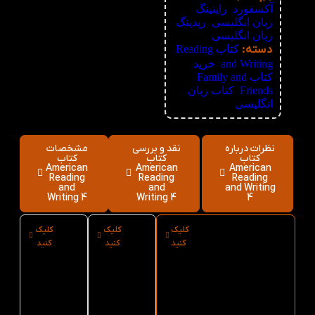
آکسفورد
,
رایتینگ
زبان انگلیسی
,
ریدینگ
زبان انگلیسی
دسته:
کتاب Reading
and Writing
,
خرید
کتاب Family and
Friends
,
کتاب زبان
انگلیسی
نظرات درباره
نقد و بررسی
مشخصات
کتاب
کتاب
کتاب
American
American
American
Reading
Reading
Reading
and
and
and Writing
Writing 4
Writing 4
4
کلیک
کلیک
کلیک
ارسال فوری
نوع کاغذ
سایز کتاب
کنید
کنید
کنید
کتاب American
کتاب
American
Reading
American
Reading and
Writing 4 از
Reading
and
کتاب لند
and
Writing 4
Writing 4