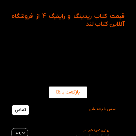
فمیلی فرندز ساعت های خوش زبانی داشته باشید.
قیمت کتاب ریدینگ و رایتیگ 4 از فروشگاه
آنلاین کتاب لند
ریدینگ اند رایتینگ 4 امریکن همراه با تمرین ها و سی دی
آموزشی توانسته در توسعه و گسترش زبان انگلیسی
نقش مهمی داشته باشد. از سوی دیگر قیمت کتاب
American Reading and Writing 4 در وب سایت کتاب لند
بسیار مناسب و به صرفه نیز می باشد.
بازگشت بالا
تماس با پشتیبانی
تماس
بهترین تجربه خرید در
به زودی