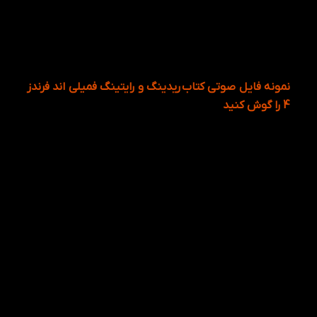
نمونه فایل صوتی کتاب ریدینگ و رایتینگ فمیلی اند فرندز
4 را گوش کنید
شما می تونین فایل صوتی را با عکس مرتبط به آن را
باهم گوش دهید