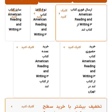
ارسال فوری کتاب
نوع کاغذ
سایز کتاب
کلیک
کلیک
کلیک
American
کتاب
American
کنید
کنید
کنید
Reading
American
Reading and
Writing 3 از
Reading
and
کتاب لند
and
Writing 3
Writing 3
خرید
خرید
کلیک کنید
کلیک کنید
حضوری
عمده
کتاب
کتاب
American
American
Reading
Reading
and
and
Writing 3
Writing 3
از کتاب
از کتاب
لند در
لند
تهران
تخفیف بیشتر با خرید سطح
کلیک کنید