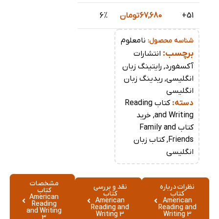
51+
67,680
تومان
6%
نامعلوم
شناسه محصول:
برچسب:
انتشارات
آکسفورد
,
رایتینگ زبان
انگلیسی
,
ریدینگ زبان
انگلیسی
دسته:
کتاب Reading
and Writing
,
خرید
کتاب Family and
Friends
,
کتاب زبان
انگلیسی
مشخصات
نظرات درباره
نقد و بررسی
کتاب
کتاب
کتاب
American
American
American
Reading
Reading and
Reading and
and Writing
Writing 3
Writing 3
3