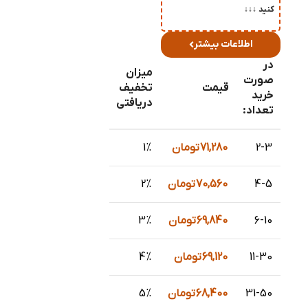
کنید ↓↓↓
اطلاعات بیشتر
در
میزان
صورت
قیمت
تخفیف
خرید
دریافتی
تعداد:
2-3
71,280
تومان
1%
4-5
70,560
تومان
2%
6-10
69,840
تومان
3%
11-30
69,120
تومان
4%
31-50
68,400
تومان
5%