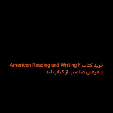
فصل سوم: a healthy lunch؛ یک نهار سالم
فصل چهارم: a free time؛ اوقات فراغت
فصل پنجم: Surprise؛ سورپرایز
فصل ششم: captain lindo؛ کاپیتان لیندو
فصل هفتم: the four seasons؛ چهار فصل
فصل هشتم: a costume party؛ یک جشن لباس
فرهنگی
فصل نهم: a field trip: سفر میدانی
فصل دهم: earth day؛ روز زمین
لازم به ذکر است که از این کتاب می توان به عنوان کتاب
مکمل برای Family and Friends استفاده نمود.
خرید کتاب American Reading and Writing 2
با قیمتی مناسب از کتاب لند
کتاب American Reading and Writing 2 در سطح 2 است
که این کتاب به همراه فایل صوتی و تمرین هایی که به
عنوان تقویت مهارت رایتینگ است، به کار برده می شود.
علاوه بر آن در انتهای کتاب بخشی به نام more words
موجود است که باعث گسترش دایره لغات به همراه خط
کشیدن و صحیح و غلط کلمات را بیان می کند که زبان
آموز باید کلمه درست را از کلمات نادرست تشخیص دهد.