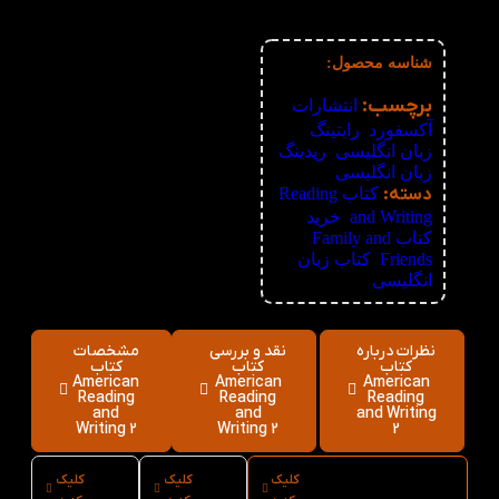
6%
51+
67,680
تومان
شناسه محصول:
نامعلوم
برچسب:
انتشارات
آکسفورد
,
رایتینگ
زبان انگلیسی
,
ریدینگ
زبان انگلیسی
دسته:
کتاب Reading
and Writing
,
خرید
کتاب Family and
Friends
,
کتاب زبان
انگلیسی
نظرات درباره
نقد و بررسی
مشخصات
کتاب
کتاب
کتاب
American
American
American
Reading
Reading
Reading
and
and
and Writing
Writing 2
Writing 2
2
کلیک
کلیک
کلیک
ارسال فوری
نوع کاغذ
سایز کتاب