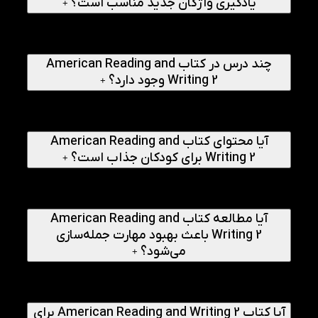
یادگیری واژگان جدید مناسب است؟
+
بله، هر درس شامل واژگان مرتبط با موضوعات روزمره و آموزشی
است که به تدریج دایره لغات زبان‌آموز را گسترش می‌دهد و به
استفاده صحیح از کلمات در متن کمک می‌کند.
چند درس در کتاب American Reading and
Writing 2 وجود دارد؟
+
کتاب American Reading and Writing 2 شامل 10 درس
موضوعی متنوع است که هر کدام بر توسعه مهارت‌های
Reading، Writing، Vocabulary و Structure تمرکز دارند.
آیا محتوای کتاب American Reading and
Writing 2 برای کودکان جذاب است؟
+
بله، موضوعات کتاب با توجه به علایق کودکان و نوجوانان
انتخاب شده‌اند و شامل موضوعاتی مانند مدرسه، اوقات فراغت،
فصل‌ها، محیط زیست، جشن‌ها و فعالیت‌های روزمره هستند.
آیا مطالعه کتاب American Reading and
Writing 2 باعث بهبود مهارت جمله‌سازی
می‌شود؟
+
بله، تمرین‌های نوشتاری کتاب به زبان‌آموزان کمک می‌کند تا
ساختارهای زبانی را در قالب جمله و پاراگراف به کار ببرند و مهارت
جمله‌سازی خود را تقویت کنند.
آیا کتاب American Reading and Writing 2 برای