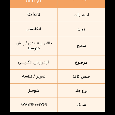
Writing 2
Oxford
انتشارات
انگلیسی
زبان
بالاتر از مبتدی / پیش
سطح
متوسط
گرامر زبان انگلیسی
موضوع
تحریر / گلاسه
جنس کاغذ
شومیز
نوع جلد
9780194002769
شابک