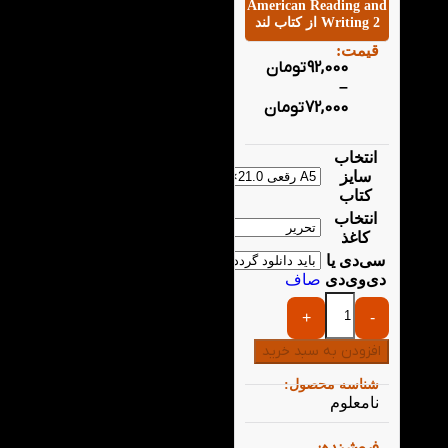
American Reading and
Writing 2 از کتاب لند
قیمت:
92,000
تومان
–
72,000
تومان
انتخاب
سایز
کتاب
انتخاب
کاغذ
سی‌دی یا
دی‌وی‌دی
صاف
+
-
افزودن به سبد خرید
شناسه محصول:
نامعلوم