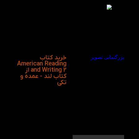
توانسته برای یادگیری
زبان انگلیسی کودک و
نوجوان مفید باشد. لازم به
ذکر است که از انتشارات
آکسفورد است و این
مجموعه هم به لهجه ی
بریتیش و هم امریکن به
چاپ رسانده است.
خرید کتاب
بزرگنمایی تصویر
American Reading
and Writing 2 از
کتاب لند - عمده و
تکی
ویدیو معرفی کتاب
American Reading
and Writing 2 در
کتاب لند