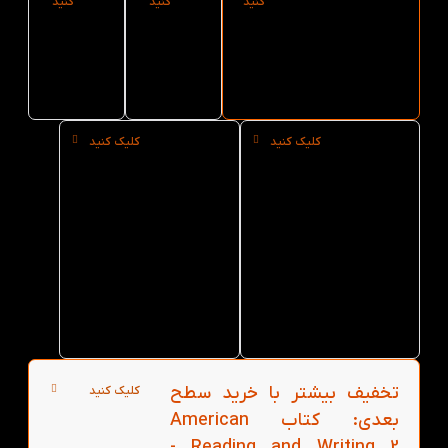
کنید
کنید
کنید
کتاب American
کتاب
American
Reading
American
Reading and
Writing 2 از
Reading
and
کتاب لند
and
Writing 2
Writing 2
کلیک کنید
کلیک کنید
خرید
خرید
حضوری
عمده
کتاب
کتاب
American
American
Reading
Reading
and
and
Writing 2
Writing 2
از کتاب
از کتاب
لند در
لند
تهران
تخفیف بیشتر با خرید سطح
کلیک کنید
بعدی: کتاب American
Reading and Writing 2 -