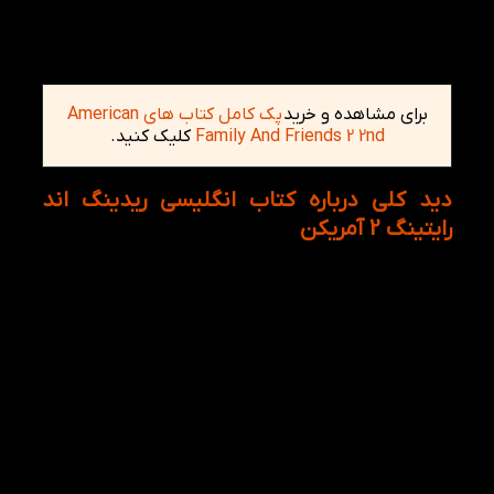
برای مشاهده و خرید
پک کامل کتاب های American
Family And Friends 2 2nd
کلیک کنید.
دید کلی درباره کتاب انگلیسی ریدینگ اند
رایتینگ 2 آمریکن
کتاب انگلیسی ریدینگ و رایتنیگ در ابتدایی ترین همراه با
لغات ساده و قابل فهم برای کودکانی که در شروع یادگیری
زبان انگلیسی هستند، کاربرد دارد. از سوی دیگر کتاب
انگلیسی کتاب American Reading and Writing 2 دارای
ده فصل به همراه سه بخش اساسی structure,
vocabulary و مهارت ها است که در ادامه فقط طور
خلاصه به سر فصل های کتاب اشاره می شود که عبارتند
از:
فصل اول: the studio school؛ مدرسه استادیو
فصل دوم: the studio school؛ ما پیشاهنگ هستیم.