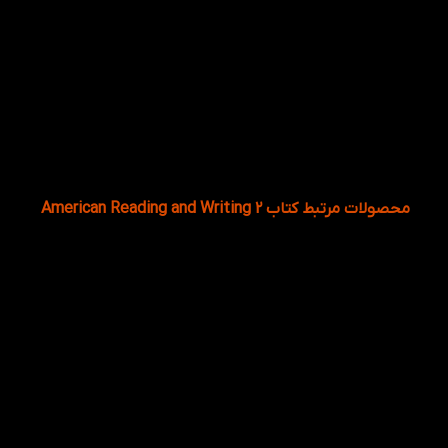
7
چگونه برنامه مطالعاتی مناسبی برای کتاب
American Reading and Writing 2 داشته باشیم؟
برای هر درس یک برنامه سه‌مرحله‌ای تنظیم کنید: روز اول
مطالعه متن و واژگان، روز دوم انجام تمرین‌ها و روز سوم مرور و
نوشتن یک متن کوتاه مرتبط با موضوع درس. این روش یادگیری
را ماندگارتر می‌کند.
محصولات مرتبط کتاب American Reading and Writing 2