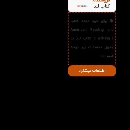
فروشنده:
کتاب لند
📚 برای خرید عمده کتاب
American Reading and
Writing 2 از کتاب لند به
جدول تخفیفات زیر توجه
کنید ↓↓↓
اطلاعات بیشتر
در
میزان
صورت
قیمت
تخفیف
خرید
دریافتی
تعداد:
1%
2-3
71,280
تومان
2%
4-5
70,560
تومان
3%
6-10
69,840
تومان
4%
11-30
69,120
تومان
5%
31-50
68,400
تومان