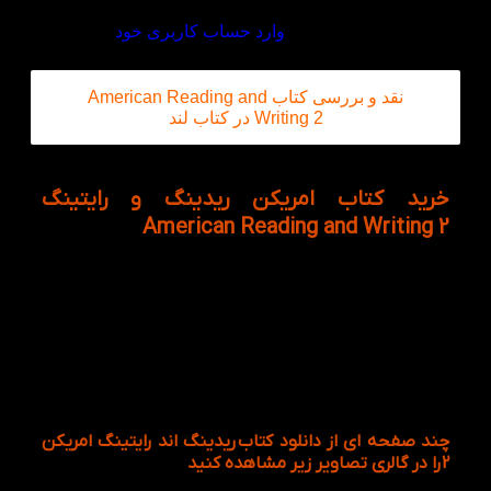
برای ثبت نقد و بررسی
وارد حساب کاربری خود
شوید.
نقد و بررسی کتاب American Reading and
Writing 2 در کتاب لند
خرید کتاب امریکن ریدینگ و رایتینگ
American Reading and Writing 2
Reading And Writing 2 American دومین سطح از
مجموعه کامل و جامع American Reading and Writing
است که این کتاب با داشتن تنوعی از موضوعات و
تمارین توانسته برای یادگیری زبان انگلیسی کودکان و
نوجوانان مفید باشد. لازم به ذکر است که از انتشارات
آکسفورد است و این مجموعه هم به لهجه ی بریتیش و
هم امریکن به چاپ رسانده است.
چند صفحه ای از دانلود کتاب
ریدینگ اند رایتینگ امریکن
2
را در گالری تصاویر زیر مشاهده کنید