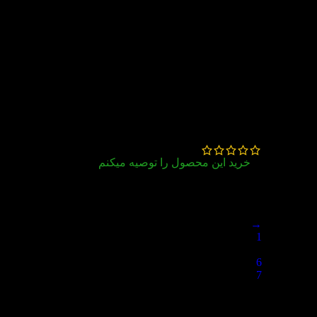
36 دیدگاه برای
کتاب American
Reading and Writing 2
بیتا آذری
–
دی 7, 1404
خرید این محصول را توصیه میکنم
عالی
→
1
…
6
7
8
دیدگاه خود را بنویسید