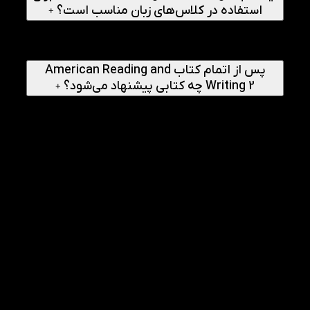
استفاده در کلاس‌های زبان مناسب است؟
+
بله، بسیاری از آموزشگاه‌ها و مدارس زبان از American Reading
and Writing 2 به عنوان منبع کمکی برای تقویت مهارت‌های
خواندن و نوشتن استفاده می‌کنند.
پس از اتمام کتاب American Reading and
Writing 2 چه کتابی پیشنهاد می‌شود؟
+
پس از پایان این سطح، زبان‌آموزان می‌توانند مطالعه American
Reading and Writing 3 را آغاز کنند تا مهارت‌های زبانی خود را
در سطح بالاتری توسعه دهند.
راهنمای انجام
1
چگونه سرعت خواندن متون انگلیسی را با کتاب
American Reading and Writing 2 افزایش دهیم؟
ابتدا متن را یک‌بار بدون توقف بخوانید و روی مفهوم کلی تمرکز
کنید. سپس بار دوم جزئیات را بررسی کنید. تکرار این روش باعث
افزایش سرعت و درک مطلب می‌شود.
2