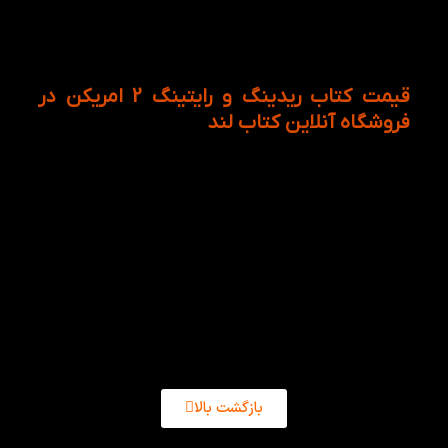
از اینرو زبان آموزان می توانند به خرید کتاب انگلیسی
American Reading and Writing 2 از وب سایت کتاب لند
اقدام نمایند.
قیمت کتاب ریدینگ و رایتینگ 2 امریکن در
فروشگاه آنلاین کتاب لند
کتاب American Reading and Writing 2 به همراه تنوعی
از موضوعات و محتوا به رونق و گسترش یادگیری زبان
انگلیسی زبان آموزان کمک شایانی می کند. این کتاب به
همراه سی دی اموزشی و تمرین هایی که مرتبط به
گسترش دایره لغات زبان آموزان می شود باعث تقویت
زبان انگلیسی شود. قیمت کتاب American Reading and
Writing 2 در فروشگاه اینترنتی کتاب لند بسیار مناسب و
به صرفه و همراه با تخفیف ویژه است.
بازگشت بالا