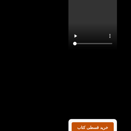
با تماشای ویدیو معرفی
کتاب American Reading
and Writing 2 در کتاب
لند می توانید با این کتاب
به خوبی آشنا شوید و
بدانید که کتاب امریکن
انگلیش فایل 2 ویرایش
سوم چه کمکی در
پیشرفت شما در سطوح
زبان انگلیسی می‌کند.
خرید قسطی کتاب