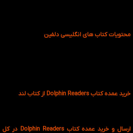
می‌کند تا مهارت‌های زبان خود را در سنین ابتدایی تقویت کنند.
زبان ساده و جملات کوتاه این کتاب‌ها به‌گونه‌ای طراحی شده که
کودکان به راحتی بتوانند مفاهیم را درک کرده و به یادگیری ادامه
دهند.
محتویات کتاب های انگلیسی دلفین
هر جلد از کتاب های دلفین دارای یک سی دی جهت روخوانی از روی
متن هستند. فایل های صوتی داخل استوری بوک ها کمک زیادی به
مهارت شنیداری نیز می کند تا کودکان تلفظ لغات را به خوبی یاد
بگیرند.
هر جلد با بالا رفتن شماره اش تعداد لغات جدید آن نیز
افزایش می یابد. مثلا در جلد استارتر حدود 175 کلمه اصلی و با
اهمیت دارد و به ترتیب هر چه شماره بالا رود تعداد آن ها نیز
بیشتر می شود.
خرید عمده کتاب Dolphin Readers از کتاب لند
برای خرید عمده کتاب Dolphin Readers می توانید از طریق سایت
کتاب لند اقدام کنید. علاوه بر اینکه از تخفیفات بیشتری بهره مند
می شوید همچنین ارسال های خرید عمده به صورت رایگان است.
ارسال و خرید عمده کتاب Dolphin Readers در کل