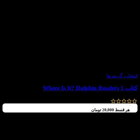
-60%
انتخاب گزینه ها
کتاب Where Is It? Dolphin Readers 1
99,000
تومان
–
70,000
تومان
هر قسط
20,000
تومان