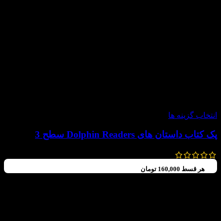
-60%
انتخاب گزینه ها
پک کتاب داستان های Dolphin Readers سطح 3
792,000
تومان
–
600,000
تومان
هر قسط
160,000
تومان