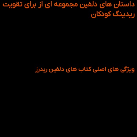
داستان های دلفین مجموعه ای از برای تقویت
ریدینگ کودکان
مجموعه Dolphin Readers به منظور ارتقای مهارت ریدینگ در
کودکان در جلدهای متنوع و داستان های خواندنی طراحی شده
است.
با ارائه داستان های جذاب که همراه با تصاویر کودکانه چاپ
شده اند؛ هدف آموزش به سنین پایین و علاقه مند کردن آنها به
خواندن است.
ویژگی های اصلی کتاب های دلفین ریدرز
چند سطحی بودن: از جلد اول که سطح استارتر است تا جلد چهارم را
شامل می شود هر کدام از شماره ها دارای چند داستان متفاوت با
یکدیگر است که مثلا در سطح استارتر اگر کودکی یکی از داستان ها را
خواند و تمایل به تمرین بیشتر داشت می تواند در همان سطح یک
داستان دیگر را بخواند.
ارائه محتوای با سن کودک: طبق سلیقه و سن و سال خردسالان
تصاویر و محتواها انتخاب شده اند تا در روند یادگیری حوصله آنها
سر نرود.