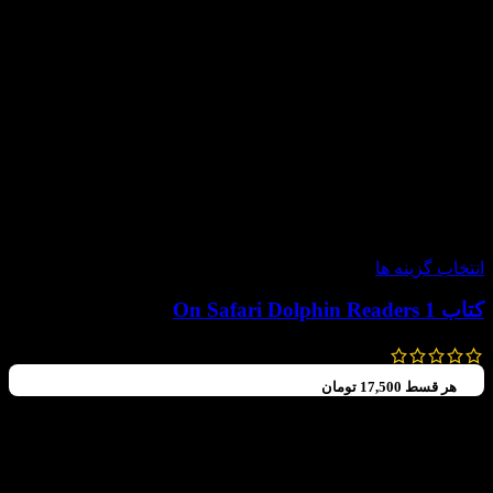
-60%
انتخاب گزینه ها
کتاب On Safari Dolphin Readers 1
99,000
تومان
–
80,000
تومان
هر قسط
17,500
تومان