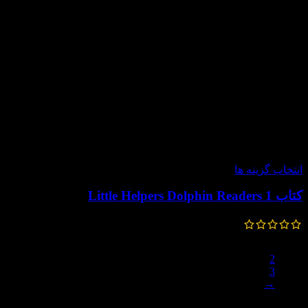
-60%
انتخاب گزینه ها
کتاب Little Helpers Dolphin Readers 1
99,000
تومان
–
70,000
تومان
1
2
3
→