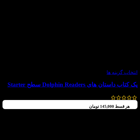
-60%
انتخاب گزینه ها
پک کتاب داستان های Dolphin Readers سطح Starter
792,000
تومان
–
560,000
تومان
هر قسط
145,000
تومان