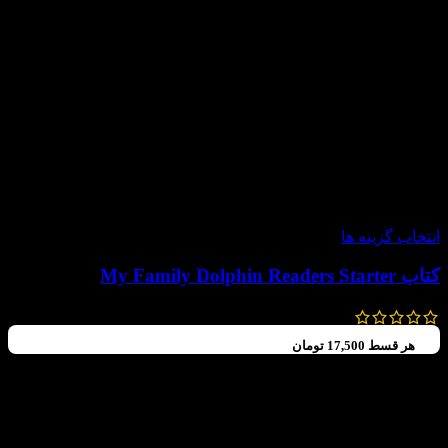
-60%
انتخاب گزینه ها
کتاب My Family Dolphin Readers Starter
99,000
تومان
–
70,000
تومان
هر قسط
17,500
تومان