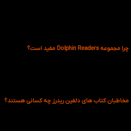
تنوع تمرینات: برای سنجش میزان یادگیری کودکان هر چند صفحه
یک بار تمرینی در قالب جای خالی تستی یا وصل کردنی و نقطه چین
آمده تا هم مهارت دست ورزی و هم میزان دانش مخاطبش را
امتحان کند.
هر سطح دارای 8 داستان متنوع و کوتاه است تا هر کدام را با هر
سلیقه که دوست داشتید انتخاب کنید.
چرا مجموعه Dolphin Readers مفید است؟
برای اینکه می توان به عنوان کتاب های خودخوان در خانه آنها را با
کودک تمرین کرد. به دلیل داشتن محتوای مناسب باعث علاقه مند
کردن کودکان به روند خواندن می شود. قدرت تحلیل و فهم را به
کودکان یاد می دهد؛ چرا که برای جواب دادن به سوالات نیاز است تا
متن را درک کنند و سپس پاسخ دهند. از طرفی دیگر داستان های
دلفین کمک زیادی به ایجاد عادت مطالعه در کودکان می کند.
مخاطبان کتاب های دلفین ریدرز چه کسانی هستند؟
داستان‌های کوتاه دلفین انگلیسی برای کودکان 3 الی 8 سال طراحی
شده‌اند تا فرآیند یادگیری زبان انگلیسی را برای این گروه سنی جذاب
و سرگرم‌کننده کنند. این مجموعه با استفاده از داستان‌های ساده،
تصاویری رنگارنگ و شخصیت‌های دوست‌داشتنی، به کودکان کمک