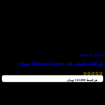
-60%
انتخاب گزینه ها
پک کتاب داستان های Dolphin Readers سطح 1
792,000
تومان
–
580,000
تومان
هر قسط
145,000
تومان