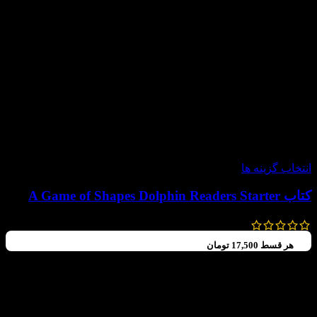
-60%
انتخاب گزینه ها
کتاب A Game of Shapes Dolphin Readers Starter
99,000
تومان
–
70,000
تومان
هر قسط
17,500
تومان