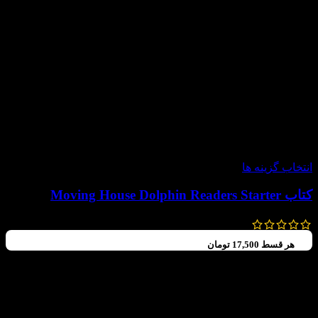
-60%
انتخاب گزینه ها
کتاب Moving House Dolphin Readers Starter
99,000
تومان
–
70,000
تومان
هر قسط
17,500
تومان