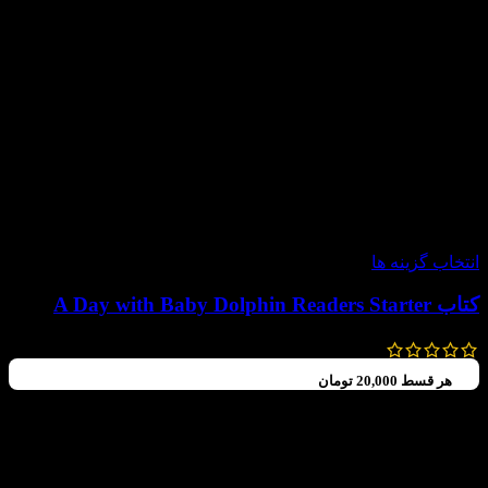
-60%
انتخاب گزینه ها
کتاب A Day with Baby Dolphin Readers Starter
99,000
تومان
–
70,000
تومان
هر قسط
20,000
تومان