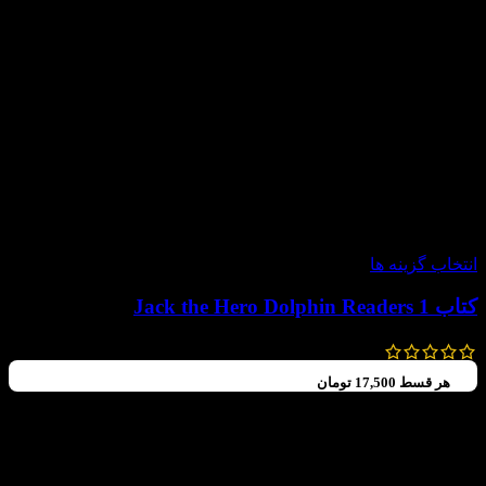
-60%
انتخاب گزینه ها
کتاب Jack the Hero Dolphin Readers 1
99,000
تومان
–
70,000
تومان
هر قسط
17,500
تومان