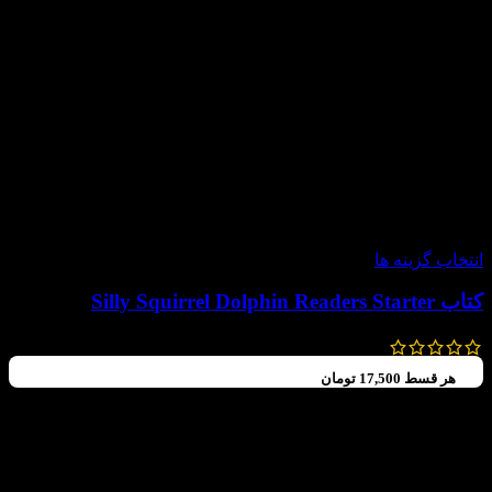
-60%
انتخاب گزینه ها
کتاب Silly Squirrel Dolphin Readers Starter
99,000
تومان
–
70,000
تومان
هر قسط
17,500
تومان