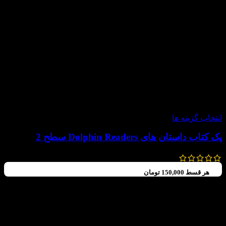
-60%
انتخاب گزینه ها
پک کتاب داستان های Dolphin Readers سطح 2
792,000
تومان
–
580,000
تومان
هر قسط
150,000
تومان