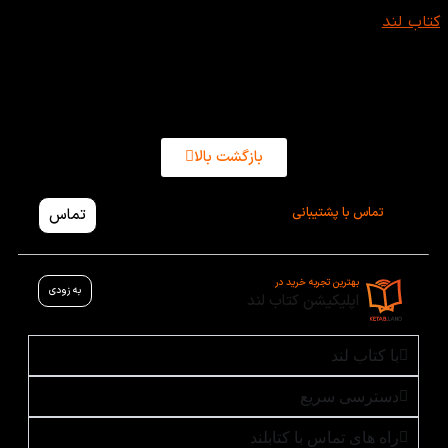
شما می‌توانید
Dolphin Readers
را با تخفیف‌های ویژه از سایت
کتاب لند
خریداری کنید. این فرصت بی‌نظیر به شما این امکان را
می‌دهد که این مجموعه آموزشی ارزشمند را با قیمت مناسب‌تر
تهیه کنید. کتاب لند با ارائه‌ی تخفیف‌های استثنائی و خدمات
مشاوره‌ای، به شما کمک می‌کند تا خریدی مقرون به صرفه و راحت
داشته باشید.
بازگشت بالا
تماس با پشتیبانی
تماس
بهترین تجربه خرید در
به زودی
اپلیکیشن کتاب لند
با کتاب لند
دسترسی سریع
راه های تماس با کتابلند