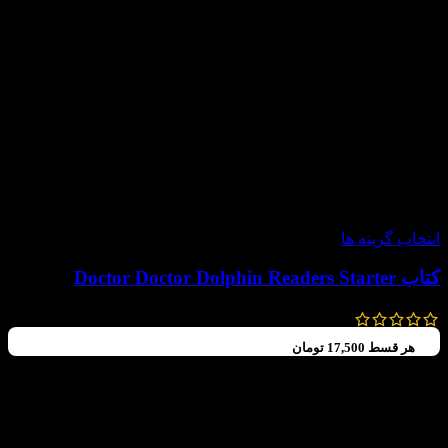
-60%
انتخاب گزینه ها
کتاب Doctor Doctor Dolphin Readers Starter
99,000
تومان
–
70,000
تومان
هر قسط
17,500
تومان