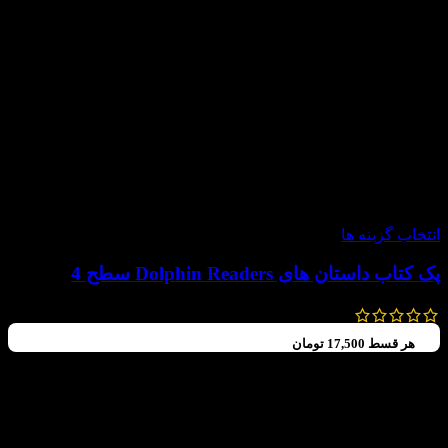
-60%
انتخاب گزینه ها
پک کتاب داستان های Dolphin Readers سطح 4
792,000
تومان
–
640,000
تومان
هر قسط
17,500
تومان