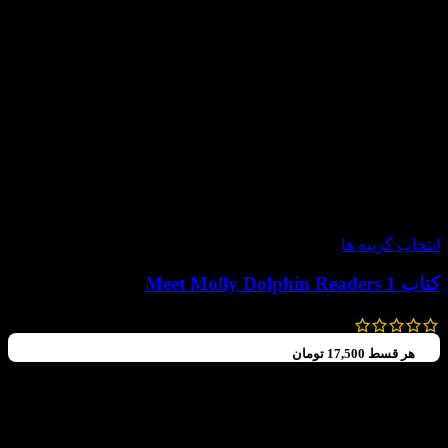
-60%
انتخاب گزینه ها
کتاب Meet Molly Dolphin Readers 1
99,000
تومان
–
70,000
تومان
هر قسط
17,500
تومان