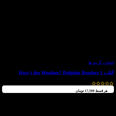
-60%
انتخاب گزینه ها
کتاب How’s the Weather? Dolphin Readers 1
99,000
تومان
–
80,000
تومان
هر قسط
17,500
تومان