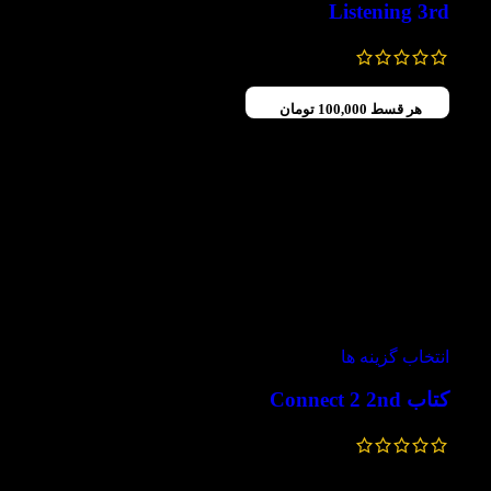
Listening 3rd
284,000
تومان
–
231,000
تومان
هر قسط
100,000
تومان
-60%
انتخاب گزینه ها
کتاب Connect 2 2nd
440,000
تومان
–
400,000
تومان