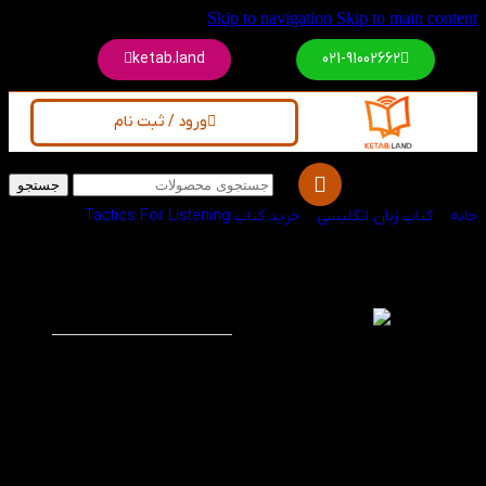
Skip to navigation
Skip to main content
ketab.land
021-91002662
ورود / ثبت نام
جستجو
خانه
/
کتاب زبان انگلیسی
/
خرید کتاب Tactics For Listening
کتاب Developing
-60%
ویژه
Tactics for
Listening 3rd
کتاب Developing Tactics
for Listening سطح
متوسط مجموعه ۳ جلدی
آموزش تاکتیک های
شنیداری زبان انگلیسی
می باشد که در هر درس