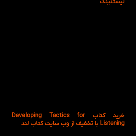
لیستنینگ
کتاب Developing Tactics for Listening جذاب ترین
ویژگی های آن می توان به تنوع بالای موضوعات اشاره
کرد. همچنین کتاب‌های تکتیس فور لیستنینگ دارای سی
دی برای ارائه فایل های شنیداری هر درس برای شروع
تقویت مهارت شنیداری زبان آموزان آورده شده است. از
سوی دیگر، کتاب موردنظر دارای قابلیتی است که از آن می
توان بصورت خودخوان و بدون نیاز به معلم استفاده کرد.
علاوه برآن، دو بخش Vocabulary Worksheets و Audio
scripts در صفحات پایانی کتاب موجود است. بخش
Vocabulary Worksheets شامل لغاتی می باشد که زبان
آموزان در طول هر درس با آن ها روبرو می شوند، در کنار
این بخش قسمتی برای ارائه متن فایل های شنیداری
آورده شده است تا زبان آموزان پس از گوش دادن به
فایل ها بتوانند به آن مراجعه و قسمت هایی که متوجه
نشده اند را مورد وارسی قرار دهند.
خرید کتاب Developing Tactics for
Listening با تخفیف از وب سایت کتاب لند
کتاب های زبان با تنوعی از موضوعاتی که دارند میتوانند