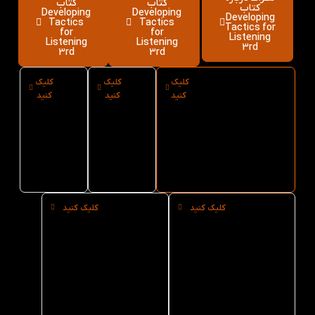
کتاب
کتاب
کتاب
Developing
Developing
Developing
Tactics
Tactics
Tactics for
for
for
Listening
Listening
Listening
3rd
3rd
3rd
کلیک
کلیک
کلیک
ارسال فوری
نوع کاغذ
سایز کتاب
کنید
کنید
کنید
کتاب
کتاب
Developing
Tactics
Developing
Developing
for
Tactics
Tactics for
Listening 3rd از
for
Listening
کتاب لند
Listening
3rd
3rd
کلیک کنید
کلیک کنید
خرید
خرید عمده
حضوری
کتاب
کتاب
Developing
Tactics
Developing
for
Tactics
Listening
for
Listening
3rd از کتاب
3rd از کتاب
لند