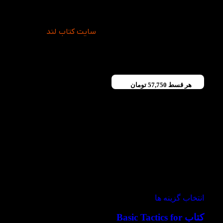
لیستنینگ ویرایش سوم را به عنوان ابزار مکمل اضافه
نمایید، زیرا که کتاب ها به عنوان منابع متنوعی از محتوا
بهترین منبع برای یادگیری و تقویت فکری برای ساختن
جملات نیز هستند. از اینرو قیمت
سایت کتاب لند
همراه با
تنوعی از موضوعات و کتاب ها همراه است. بنابراین
قیمت کتاب Tactics for Listening بسیار به صرفه با
تخفیفات ویژه همراه است.
هر قسط
57,750
تومان
-60%
ویژه
انتخاب گزینه ها
کتاب Basic Tactics for