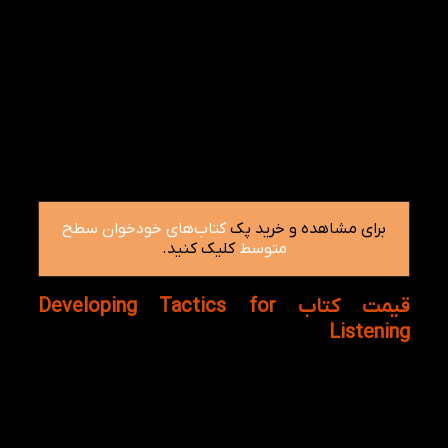
به عنوان بهترین ابزار برای آموزش زبان انگلیسی باشند
مخصوصا برای تقویت مهارت شنیداری.
از اینرو زبان آموزان عزیز کتاب های متنوعی از آموزشی و
غیرآموزشی را مطالعه کنید، علاوه بر یادگیری چارچوب و
گرامرهای مربوط به زبان انگلیسی، میتوانید دایره لغات و
اطلاعات عمومی خود را افزایش دهید. از سوی دیگر وب
سایت کتاب لند به شما خرید کتاب دولوپینگ تکتیک فور
لیسنینگ را پیشنهاد میکند.
برای مشاهده و خرید پک
کتاب‌های خودخوان سطح
متوسط
کلیک کنید.
قیمت کتاب Developing Tactics for
Listening
تاکنون برای یادگیری زبان انگلیسی و تقویت مهارت
شنیداری از چه ابزارهای و وسایل مفیدی استفاده کردید؟
از سوی دیگر تا کنون از هر وسیله ای برای یادگیری زبان
استفاده کرده اید، میتوانید کتاب دولوپینگ تکتیس فور