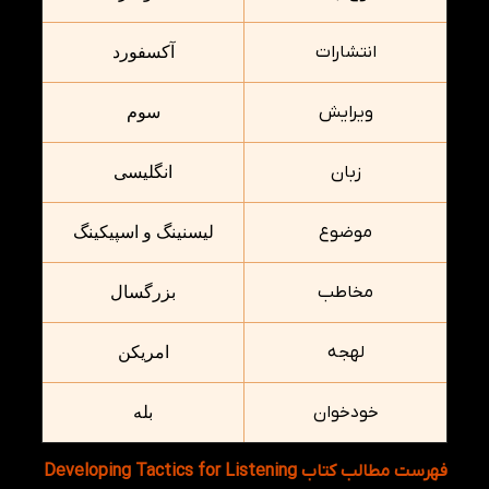
انتشارات
آکسفورد
ویرایش
سوم
زبان
انگلیسی
موضوع
لیسنینگ و اسپیکینگ
مخاطب
بزرگسال
لهجه
امریکن
خودخوان
بله
فهرست مطالب کتاب Developing Tactics for Listening