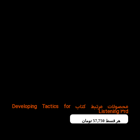
چگونه پیشرفت خود را در طول مطالعه کتاب
Developing Tactics for Listening 3rd ارزیابی
کنیم؟
پس از پایان هر چند درس، دوباره به فایل‌های قبلی گوش دهید
و میزان درک، سرعت پاسخ‌دهی و تعداد اشتباهات خود را بررسی
کنید.
7
چگونه کتاب Developing Tactics for Listening
3rd را با سایر منابع آموزشی ترکیب کنیم؟
برای کسب بهترین نتیجه، این کتاب را در کنار منابع گرامر، واژگان
و تمرین مکالمه مطالعه کنید تا تمام مهارت‌های زبانی به‌صورت
هم‌زمان تقویت شوند.
محصولات مرتبط کتاب Developing Tactics for
Listening 3rd
هر قسط
57,750
تومان