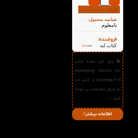
افزودن به سبد خرید
شناسه محصول:
نامعلوم
فروشنده:
کتاب لند
📚 برای خرید عمده کتاب
Developing Tactics for
Listening 3rd از کتاب لند
به جدول تخفیفات زیر توجه
کنید ↓↓↓
اطلاعات بیشتر
در
میزان
صورت
قیمت
تخفیف
خرید