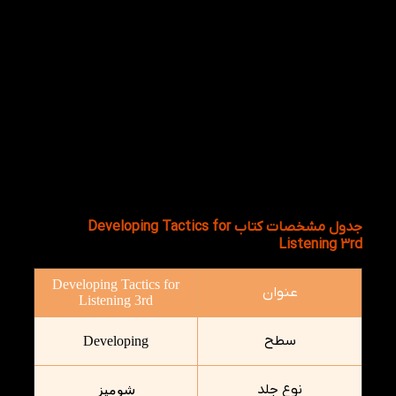
شما می تونین فایل صوتی را با عکس مرتبط به آن را
باهم گوش دهید.
جدول مشخصات کتاب Developing Tactics for
Listening 3rd
Developing Tactics for
عنوان
Listening 3rd
سطح
Developing
نوع جلد
شومیز