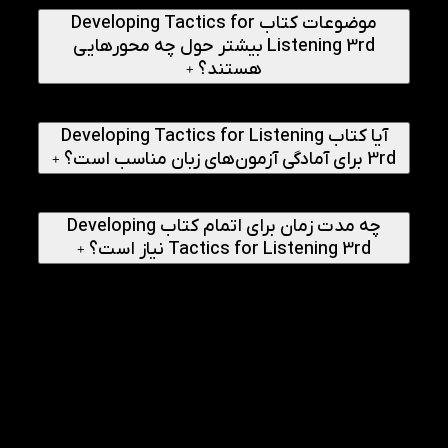
موضوعات کتاب Developing Tactics for
Listening 3rd بیشتر حول چه محورهایی
هستند؟
+
موضوعات کتاب بر موقعیت‌های واقعی زندگی، سفر، کار، تحصیل،
سرگرمی، ارتباطات اجتماعی و مسائل روزمره تمرکز دارند.
آیا کتاب Developing Tactics for Listening
3rd برای آمادگی آزمون‌های زبان مناسب است؟
+
بله، تمرین‌های متنوع و فایل‌های صوتی استاندارد می‌توانند به
تقویت مهارت شنیداری برای آزمون‌های بین‌المللی کمک کنند.
چه مدت زمان برای اتمام کتاب Developing
Tactics for Listening 3rd نیاز است؟
+
مدت زمان مطالعه به برنامه‌ریزی فرد بستگی دارد، اما معمولاً با
مطالعه منظم می‌توان این کتاب را در چند ماه به‌طور کامل به
پایان رساند.
راهنمای انجام
1
چگونه از بخش Vocabulary Worksheets کتاب