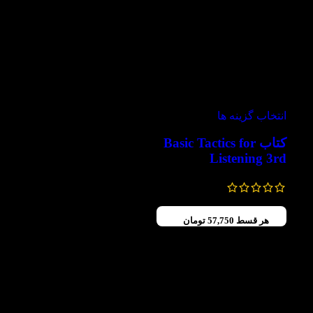
-60%
ویژه
انتخاب گزینه ها
کتاب Basic Tactics for
Listening 3rd
284,000
تومان
–
231,000
تومان
هر قسط
57,750
تومان