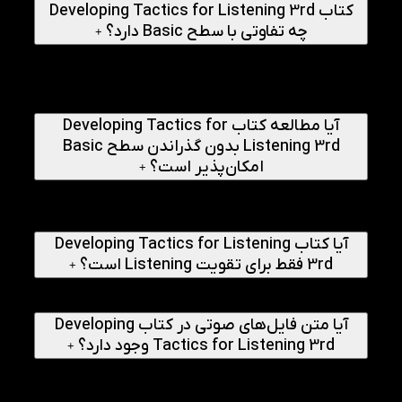
کتاب Developing Tactics for Listening 3rd
چه تفاوتی با سطح Basic دارد؟
+
کتاب Developing Tactics for Listening 3rd برای زبان‌آموزانی
طراحی شده که از سطح مقدماتی عبور کرده‌اند و می‌خواهند درک
عمیق‌تری از مکالمات، موقعیت‌های واقعی و موضوعات متنوع
انگلیسی داشته باشند.
آیا مطالعه کتاب Developing Tactics for
Listening 3rd بدون گذراندن سطح Basic
امکان‌پذیر است؟
+
بله، در صورتی که زبان‌آموز در سطح متوسط قرار داشته باشد و
بتواند مکالمات و متون پایه را درک کند، می‌تواند مستقیماً از این
کتاب استفاده کند.
آیا کتاب Developing Tactics for Listening
3rd فقط برای تقویت Listening است؟
+
خیر، این کتاب علاوه بر مهارت شنیداری، به تقویت واژگان، تلفظ،
درک مطلب و مهارت مکالمه نیز کمک می‌کند.
آیا متن فایل‌های صوتی در کتاب Developing
Tactics for Listening 3rd وجود دارد؟
+
بله، متن کامل فایل‌های شنیداری در بخش Audio Scripts قرار
گرفته تا زبان‌آموزان بتوانند پس از تمرین، عملکرد خود را بررسی
کنند.