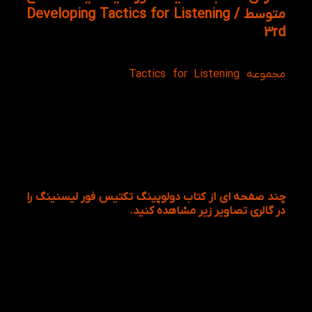
متوسط / Developing Tactics for Listening
3rd
کتاب Developing Tactics for Listening دومین سطح از
مجموعه Tactics for Listening
است. سالهاست که
توسط انتشارات جهانی Oxford در انگلستان چاپ و توزیع
شده است. در ضمن کتاب دولوپینگ تکتیس فور
لیستنینگ دارای کلمات، عبارات و جملات بسیار ضروری و
کاربردی است تمام موقعیت های گوناگون زندگی روزمره
استفاده می کنند و می توانند آنها را بر اساس جایگاه
استفاده شان در مکالمات و متن های گوناگون به کار
ببرند.
چند صفحه ای از کتاب دولوپینگ تکتیس فور لیسنینگ را
در گالری تصاویر زیر مشاهده کنید.