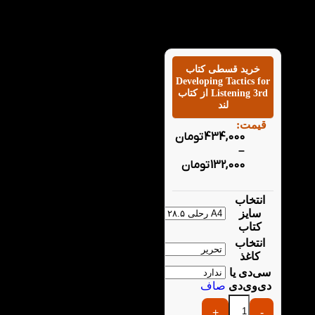
خرید قسطی کتاب
Developing Tactics for
Listening 3rd از کتاب
لند
قیمت:
434,000
تومان
–
132,000
تومان
انتخاب
سایز
کتاب
انتخاب
کاغذ
سی‌دی یا
دی‌وی‌دی
صاف
+
-