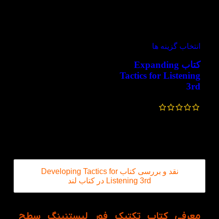
-60%
ویژه
انتخاب گزینه ها
کتاب Expanding
Tactics for Listening
3rd
476,000
تومان
–
215,000
تومان
نقد و بررسی کتاب Developing Tactics for
Listening 3rd در کتاب لند
معرفی کتاب تکتیک فور لیستنینگ سطح