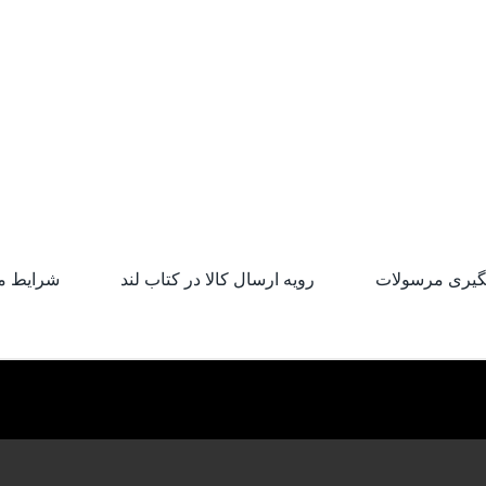
گیری مرسولات
رویه ارسال کالا در کتاب لند
شرایط م