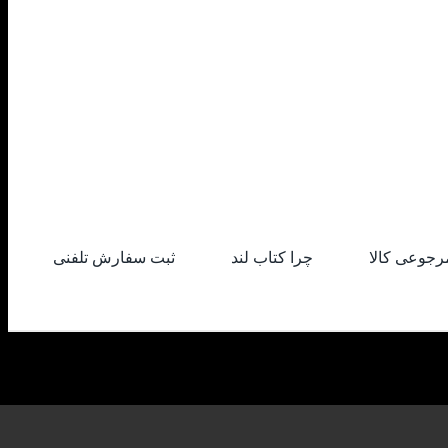
رجوعی کالا
چرا کتاب لند
ثبت سفارش تلفنی