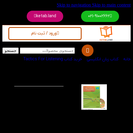
Skip to navigation
Skip to main content
ketab.land
021-91002662
ورود / ثبت نام
جستجو
خانه
/
کتاب زبان انگلیسی
/
خرید کتاب Tactics For Listening
کتاب Basic Tactics
-60%
ویژه
for Listening 3rd
کتاب های Tactics for
Listening در سه سطح در
بازار موجود می باشد که
به روش شنیداری و
نوشتاری سعی در تقویت
زبان انگلیسی زبان
آموزان را دارد. این کتاب