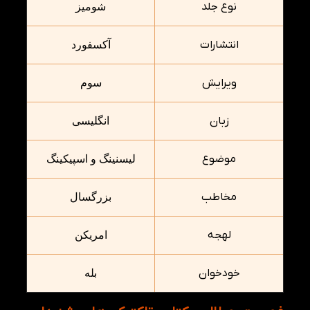
نوع جلد
شومیز
انتشارات
آکسفورد
ویرایش
سوم
زبان
انگلیسی
موضوع
لیسنینگ و اسپیکینگ
مخاطب
بزرگسال
لهجه
امریکن
خودخوان
بله