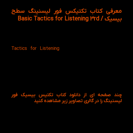
معرفی کتاب تکتیکس فور لیسنینگ سطح
بیسیک / Basic Tactics for Listening 3rd
کتاب Basic Tactics For Listening سطح ابتدایی کتاب
تاکتیک های شنیداری می باشد که توسط انتشارات
آکسفورد چاپ و منتشر شده است، مجموعه بسیار
پرطرفدار و کاربردی ۳ جلدی
Tactics for Listening
براساس سیستم آمریکایی تنظیم شده است که سطح
حاضر آن مبتدی Basic ، سطح متوسط آن Developing و
آخرین سطح آن Expanding یا همان پیشرفته است، لازم
به ذکر است که پس از مطالعه کتاب بیسیک تکتیس فور
لیسنینگ زبان آموز می تواند مهارت شنیداری خود را در
سطح متوسط بداند.
چند صفحه ای از دانلود کتاب تکتیس بیسیک فور
لیسنینگ را در گالری تصاویر زیر مشاهده کنید