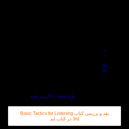
هزینه پستی رو کمتر ازاونی که تیپاکس خواست
زده بودین
KETAB.LAND
–
تیر 21, 1405
خدیجه صادقی عزیز
هزینه تیپاکس در سایت بصورت حدودی
حساب شده است (هزینه تیپاکس در سال
1405 بیشتر از 250 هزار تومن خواهد بود)
→
1
…
28
29
30
دیدگاه خود را بنویسید
برای ثبت نقد و بررسی
وارد حساب کاربری خود
شوید.
نقد و بررسی کتاب Basic Tactics for Listening
3rd در کتاب لند