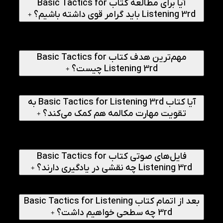
آیا برای مطالعه کتاب Basic Tactics for
Listening 3rd باید گرامر قوی داشته باشیم؟
+
خیر، برای شروع مطالعه این کتاب نیازی به تسلط کامل بر گرامر
نیست، اما آشنایی با ساختارهای پایه زبان انگلیسی می‌تواند به
یادگیری بهتر کمک کند.
مهم‌ترین هدف کتاب Basic Tactics for
Listening 3rd چیست؟
+
هدف اصلی این کتاب، تقویت مهارت درک شنیداری و افزایش
توانایی فهم مکالمات روزمره انگلیسی است.
آیا کتاب Basic Tactics for Listening 3rd به
تقویت مهارت مکالمه هم کمک می‌کند؟
+
بله، اگرچه تمرکز اصلی کتاب بر Listening است، اما تمرین‌های
مکالمه و تکرار ساختارها به بهبود مهارت Speaking نیز کمک
می‌کنند.
فایل‌های صوتی کتاب Basic Tactics for
Listening 3rd چه نقشی در یادگیری دارند؟
+
فایل‌های صوتی به زبان‌آموز کمک می‌کنند تا با تلفظ صحیح،
لهجه آمریکایی و مکالمات واقعی بیشتر آشنا شود.
بعد از اتمام کتاب Basic Tactics for Listening
3rd چه سطحی خواهیم داشت؟
+