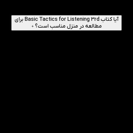
پس از مطالعه کامل و انجام تمرین‌ها، زبان‌آموز آمادگی بیشتری
برای ورود به سطح متوسط و استفاده از منابع پیشرفته‌تر خواهد
داشت.
آیا کتاب Basic Tactics for Listening 3rd برای
مطالعه در منزل مناسب است؟
+
بله، ساختار آموزشی منظم و تمرین‌های مرحله‌ای این کتاب، آن را
به گزینه‌ای مناسب برای یادگیری در خانه تبدیل کرده است.
راهنمای انجام
1
چگونه مطالعه کتاب Basic Tactics for
Listening 3rd را شروع کنیم؟
بهتر است درس‌ها را به ترتیب مطالعه کنید و قبل از گوش دادن
به فایل صوتی، موضوع و سوالات هر درس را مرور نمایید.
2
چگونه از بخش Dictation کتاب Basic Tactics
for Listening 3rd بیشترین بهره را ببریم؟