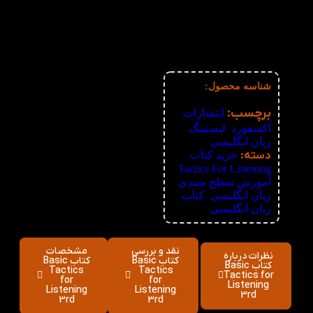
3%
6-10
224,070
تومان
4%
11-30
221,760
تومان
5%
31-50
219,450
تومان
6%
51+
217,140
تومان
شناسه محصول:
نامعلوم
برچسب:
انتشارات
آکسفورد
,
لیسنینگ
زبان انگلیسی
دسته:
خرید کتاب
,
Tactics For Listening
آموزش سطح مبتدی
زبان انگلیسی
,
کتاب
زبان انگلیسی
نقد و بررسی
مشخصات
نظرات درباره
کتاب Basic
کتاب Basic
کتاب Basic
Tactics
Tactics
Tactics for
for
for
Listening
Listening
Listening
3rd
3rd
3rd