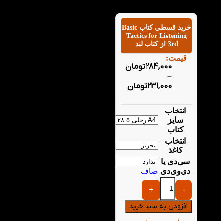
زبان انگلیسی می‌کند.
خرید قسطی کتاب Basic
Tactics for Listening
3rd از کتاب لند
قیمت:
284,000
تومان
–
231,000
تومان
انتخاب
سایز
کتاب
انتخاب
کاغذ
سی‌دی یا
دی‌وی‌دی
صاف
+
-
افزودن به سبد خرید