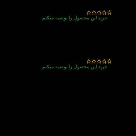
زینب آقایاری
–
تیر 24, 1405
خرید این محصول را توصیه میکنم
من عاشق لطافت این کتاب شدم خیلی جلد خوبی
داره کلا عالیه
خدیجه صادقی
–
تیر 14, 1405
خرید این محصول را توصیه میکنم
به موقع رسید کتابام سالم رسیدن