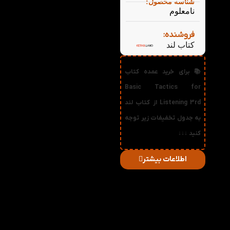
شناسه محصول:
نامعلوم
فروشنده:
کتاب لند
📚 برای خرید عمده کتاب
Basic Tactics for
Listening 3rd از کتاب لند
به جدول تخفیفات زیر توجه
کنید ↓↓↓
اطلاعات بیشتر
در
میزان
صورت
قیمت
تخفیف
خرید
دریافتی
تعداد:
1%
2-3
228,690
تومان
2%
4-5
226,380
تومان