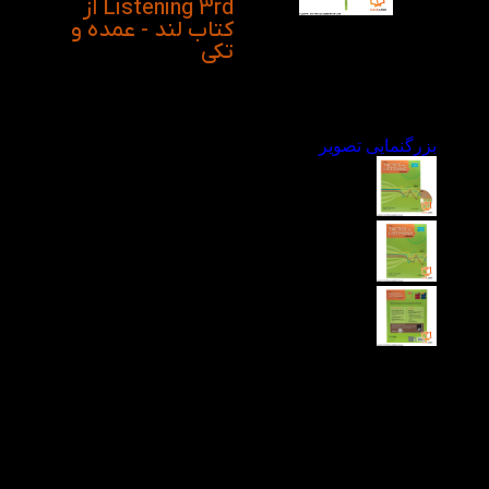
Listening 3rd از
کتاب لند - عمده و
تکی
بزرگنمایی تصویر
ویدیو معرفی کتاب
Basic Tactics for