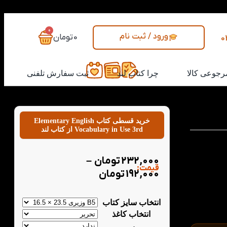
0
ورود / ثبت نام
0
تومان
0
رجوعی کالا
چرا کتاب لند
ثبت سفارش تلفنی
خرید قسطی کتاب Elementary English
Vocabulary in Use 3rd از کتاب لند
 و تقویت
در قالب ۴ سطح
232,000
تومان
–
 سطح هر کدام دارای کتاب
قیمت:
اصطلاحات
192,000
تومان
 مجموعه،
مربوطه می
مریناتی که
انتخاب سایز کتاب
تند.
انتخاب کاغذ