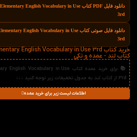
دانلود فایل PDF کتاب Elementary English Vocabulary in Use
3rd
دانلود فایل صوتی کتاب lementary English Vocabulary in Use
3rd
کتاب لند - عمده و تکی
📚 برای خرید عمده کتاب nglish Vocabulary in Use
3rd از کتاب لند به جدول تخفیفات زیر توجه کنید ↓↓↓
اطلاعات لیست زیر برای خرید عمده
در صورت خرید تعداد:
قیمت
میزان تخفیف دریا
2-3
190,080
تومان
1%
4-5
188,160
تومان
2%
6-10
186,240
تومان
3%
11-30
184,320
تومان
4%