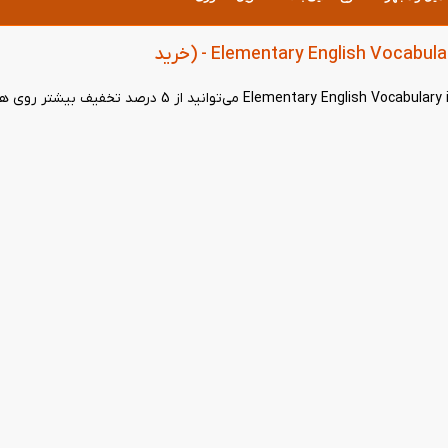
daneshland15kl
کپی کن
تخفیف بیشتر با خرید سطح بعدی: کتاب Elementary English Vocabulary in Use 3rd - (خرید
با خرید باندل (خرید سطح بعدی همزمان با این کتاب) کتاب Elementary English Vocabulary in Use 3rd می‌توانید
ادامه خرید کتاب
مشاهده ویدیو آموزشی