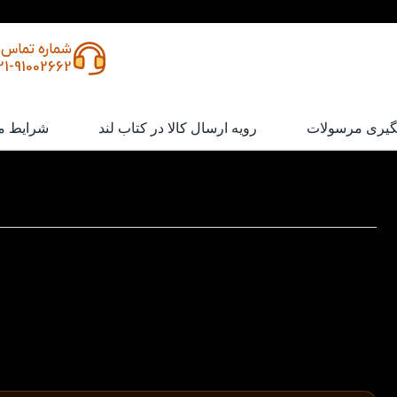
شماره تماس
21-91002662
گیری مرسولات
رویه ارسال کالا در کتاب لند
شرایط م
کتاب Elementary English Vocabulary in Use 3rd
مجموعه
English Vocabulary in Use
، یکی از
مجموعه های آموزش
کلمات و اصطلاحات زبان انگلیسی
می باشد. این مجموعه
آموزشی
برای شما فراهم گردیده است، که این ۴
جداگانه می باشند. این مجموعه، جهت تقویت و آموزش
لغات و 
رایج زبان انگلیسی
برای شما فراهم گردیده است. هر درس این
شامل ۲ صفحه می باشد که صفحه اول دارای آموزش مطالب 
باشد و در صفحه دوم تمرینات مربوط به همان آموزش وجود دارد. ت
در صفحه دوم وجود دارند، برای یادگیری بهتر و سریع بسیار موثر هس