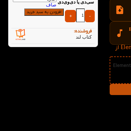
سی‌دی یا دی‌وی‌دی
صاف
افزودن به سبد خرید
+
-
E
فروشنده:
کتاب لند
خرید کتاب Elementary English Vocabulary in Use 3rd از
Elementary E
فتی