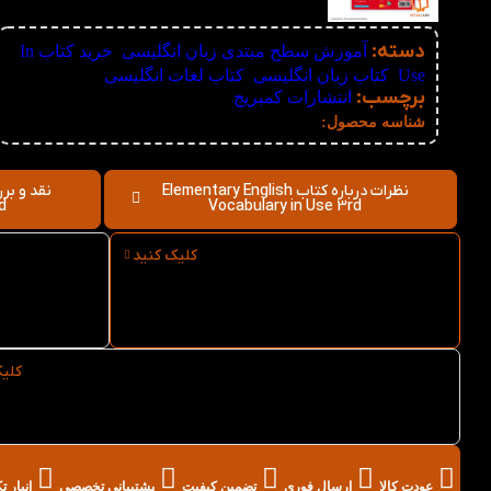
دسته:
آموزش سطح مبتدی زبان انگلیسی
,
خرید کتاب In
Use
,
کتاب زبان انگلیسی
,
کتاب لغات انگلیسی
برچسب:
انتشارات کمبریج
نامعلوم
شناسه محصول:
نظرات درباره کتاب Elementary English
d
Vocabulary in Use 3rd
کلیک کنید
ارسال فوری کتاب Elementary
 Use
English Vocabulary in Use
3rd از کتاب لند
3rd
کلی
خرید عمده کتاب Elementary English Vocabulary
in Use 3rd از کتاب لند
عودت کالا
ارسال فوری
تضمین کیفیت
پشتیبانی تخصصی
انبار 