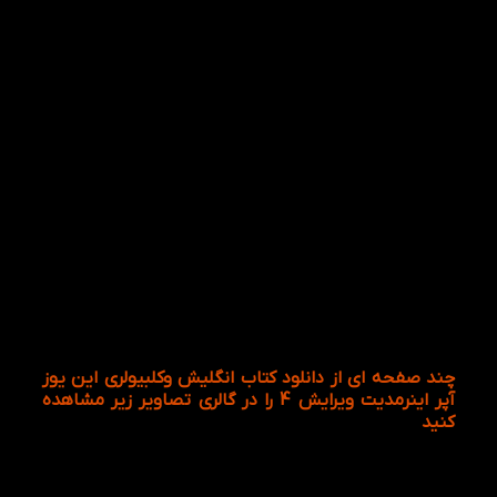
کاغذ
تحریر
رده
سنی
بزرگسال
یا
سطح
فروش
با ۵۰٪
ویژه
تخفیف
چند صفحه ای از دانلود کتاب انگلیش وکلبیولری این یوز
آپر اینرمدیت ویرایش 4 را در گالری تصاویر زیر مشاهده
کنید