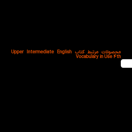
چگونه بیشترین بهره را از کتاب Upper
Intermediate English Vocabulary in Use 4th
ببریم؟
مطالعه روزانه، مرور واژگان، استفاده از فایل صوتی و به‌کارگیری
کلمات در مکالمه و نوشتار، بهترین نتیجه را برای یادگیری این
کتاب خواهد داشت.
محصولات مرتبط کتاب Upper Intermediate English
Vocabulary in Use 4th
هر قسط
48,000
تومان
-60%
انتخاب گزینه ها