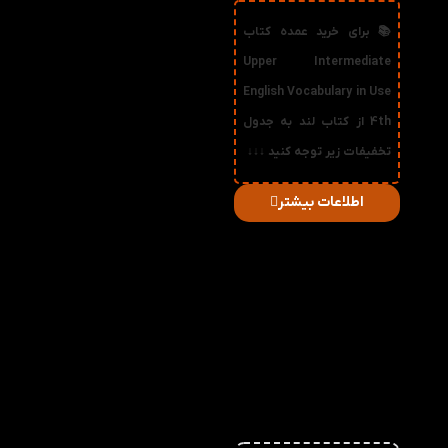
📚 برای خرید عمده کتاب
Upper Intermediate
English Vocabulary in Use
4th از کتاب لند به جدول
تخفیفات زیر توجه کنید ↓↓↓
اطلاعات بیشتر
در
میزان
صورت
قیمت
تخفیف
خرید
دریافتی
تعداد:
1%
2-3
277,200
تومان
2%
4-5
274,400
تومان
3%
6-10
271,600
تومان
4%
11-30
268,800
تومان
5%
31-50
266,000
تومان
6%
51+
263,200
تومان