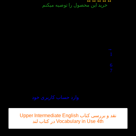
خرید این محصول را توصیه میکنم
این کتاب از معروف ترین کتاب های vocab هست و
نیاز به تعریف نداره ولی چیزی که نیاز به تعریف
داره خود کتاب لنده :قیمت مناسب کیفیت مناسب و
ارسال به موقع که واقعا آدم لذت می بره
→
1
…
6
7
8
دیدگاه خود را بنویسید
برای ثبت نقد و بررسی
وارد حساب کاربری خود
شوید.
نقد و بررسی کتاب Upper Intermediate English
Vocabulary in Use 4th در کتاب لند