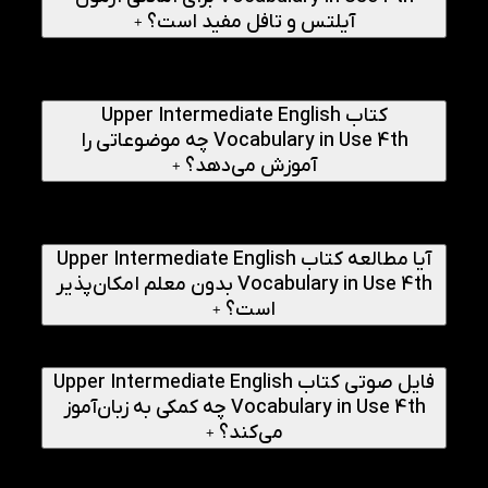
آیلتس و تافل مفید است؟
+
بله. بسیاری از واژگان و موضوعات این کتاب در آزمون‌های
بین‌المللی کاربرد دارند و به تقویت مهارت واژگان آکادمیک کمک
می‌کنند.
کتاب Upper Intermediate English
Vocabulary in Use 4th چه موضوعاتی را
آموزش می‌دهد؟
+
کتاب شامل موضوعات متنوعی مانند آموزش، روابط، احساسات،
فرهنگ، محیط‌زیست، افعال دوکلمه‌ای، اصطلاحات و واژگان رسمی
و غیررسمی است.
آیا مطالعه کتاب Upper Intermediate English
Vocabulary in Use 4th بدون معلم امکان‌پذیر
است؟
+
بله. وجود توضیحات روان، تمرین‌های هدفمند و پاسخنامه کامل،
مطالعه خودآموز را آسان کرده است.
فایل صوتی کتاب Upper Intermediate English
Vocabulary in Use 4th چه کمکی به زبان‌آموز
می‌کند؟
+
فایل صوتی به یادگیری تلفظ صحیح واژگان، درک بهتر کاربرد
کلمات و تقویت مهارت شنیداری کمک می‌کند.