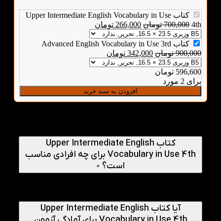
کتاب Upper Intermediate English Vocabulary in Use
4th
700,000
تومان
266,000
تومان
کتاب Advanced English Vocabulary in Use 3rd
900,000
تومان
342,000
تومان
596,600
تومان
برای 2 مورد
افزودن به سبد خرید
پرسش‌های متداول
کتاب Upper Intermediate English
Vocabulary in Use 4th برای چه افرادی مناسب
است؟
+
این کتاب برای زبان‌آموزان سطح B2 مناسب است که می‌خواهند
دایره واژگان خود را برای مکالمه، نوشتار و متون پیشرفته‌تر
گسترش دهند.
آیا کتاب Upper Intermediate English
Vocabulary in Use 4th برای آمادگی آزمون