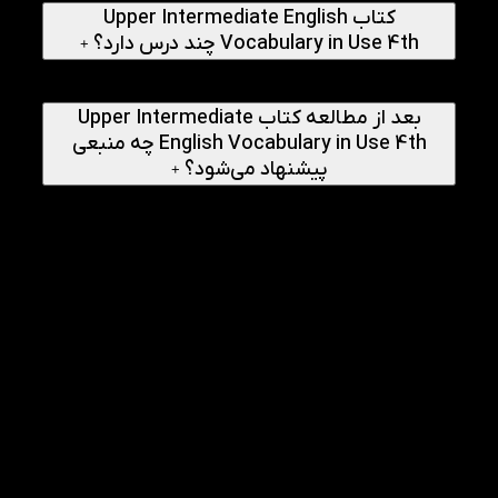
کتاب Upper Intermediate English
Vocabulary in Use 4th چند درس دارد؟
+
کتاب از ۱۰ بخش و ۱۰۱ درس تشکیل شده که هر درس شامل
آموزش واژگان و تمرین‌های مرتبط است.
بعد از مطالعه کتاب Upper Intermediate
English Vocabulary in Use 4th چه منبعی
پیشنهاد می‌شود؟
+
پس از اتمام این سطح، می‌توانید از منابع پیشرفته‌تر واژگان یا
کتاب‌های تخصصی آمادگی آزمون‌های بین‌المللی استفاده کنید.
راهنمای انجام
1
چگونه از کتاب Upper Intermediate English
Vocabulary in Use 4th برای آمادگی آیلتس
استفاده کنیم؟
هر درس را به‌صورت کامل مطالعه کنید، واژگان جدید را یادداشت
کنید و آن‌ها را در تمرین‌های رایتینگ و اسپیکینگ به کار ببرید.
2