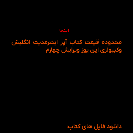
intermediate English vocabulary in use اقدام کنید و از
خواندن آن و حرفه ای شدن در سطح نیمه پیشرفته نهایت
استفاده و لذت را ببرید، ناگفته نماند که شما در سریع
ترین زمان می توانید با بسته بندی های شکیل درب
منزل آن را تحویل بگیرید. برای خرید دیگر سطح های کتاب
English vocabulary in use
اینجا
کلیک کنید
محدوده قیمت کتاب آپر اینترمدیت انگلیش
وکبیولری این یوز ویرایش چهارم
پرداخت هزینه ی سنگین برای خرید کتاب در فروشگاه
اینترنتی کتاب لند کاملا بی معنی است زیرا قیمت ها
تخفیف ها آنقدر شگفت انگیز هستند که بی دردسر و
بدون پرداخت هزینه ی سنگین، راحت می توانید کتاب
Upper intermediate English vocabulary in use را از این
فروشگاه اینترنتی کتاب لند خریداری کنید، و به دانش
کلمات انگلیسی خود بیفزایید تا در تمام موقعیت ها حرفی
برای گفتن و نوشتن داشته باشید، در ضمن اگر میخواهید
از ویدئوهای آموزشی ما بی نصیب نمانید، حتما فروشگاه
آنلاین کتاب لند را در تلگرام و اینستاگرام دنبال کنید.
دانلود فایل های کتاب: