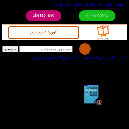
Skip to navigation
Skip to main content
ketab.land
021-91002662
ورود / ثبت نام
جستجو
خانه
/
کتاب زبان انگلیسی
/
کتاب های انگلیسی پرفروش
کتاب Upper
-60%
Intermediate
English Vocabulary
in Use 4th
کتاب Upper
Intermediate English
Vocabulary in Use
سومین سطح از مجموعه
محبوب
in Use
می باشد
که با مطالعه آن می