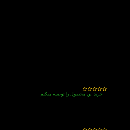
400,000
تومان
–
348,000
تومان
37 دیدگاه برای
کتاب Upper
Intermediate English Vocabulary in
Use 4th
الهام خداداد
–
خرداد 31, 1405
خرید این محصول را توصیه میکنم
خیلی راضی بودم 😊
توحید مطلبی
–
خرداد 30, 1405