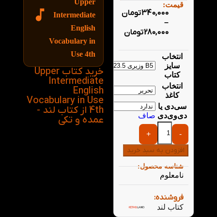
Upper
قیمت:
340,000
تومان
Intermediate
–
English
280,000
تومان
Vocabulary in
Use 4th
انتخاب
سایز
خرید کتاب Upper
کتاب
Intermediate
انتخاب
English
کاغذ
Vocabulary in Use
سی‌دی یا
4th از کتاب لند -
دی‌وی‌دی
صاف
عمده و تکی
+
-
افزودن به سبد خرید
شناسه محصول:
نامعلوم
فروشنده:
کتاب لند