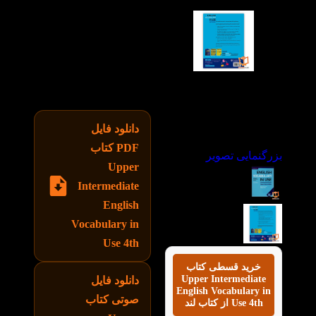
توانیم توانایی خود را در
صحبت کردن و شنیدن به
زبان انگلیسی تقویت
کنیم، کتاب حاضر با دسته
بندی موضوعی، واژگان
زبان انگلیسی را آموزش
می دهد.
دانلود فایل
PDF کتاب
بزرگنمایی تصویر
Upper
Intermediate
English
Vocabulary in
Use 4th
خرید قسطی کتاب
Upper Intermediate
دانلود فایل
English Vocabulary in
صوتی کتاب
Use 4th از کتاب لند