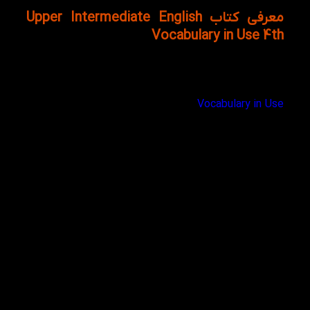
معرفی کتاب Upper Intermediate English
Vocabulary in Use 4th
کتاب Upper Intermediate English Vocabulary in Use
4th
ویرایش چهارم کتاب لغات کاربردی است که به
آموزش واژگان سطح بندی شده می پردازد. مجموعه کتاب
Vocabulary in Use
توسط انتشارات کمبریج به بازار عرضه
شد و در مدت کوتاهی به ویرایش سوم و حتی چهارم خود
در بعضی از سطوح رسید. کتاب آپر اینترمدیت انگلیش
وکبیولری این یوز شامل درس هایی با موضوعات متنوع و
کاربردی است، این موضوعات اغلب از مشکلات و مطالب
مورد نیاز یک شخص برای صحبت کردن درباره یک موضوع
ناشی می شود. و بدون شک می تواند دایره واژگان شما را
غنی سازد و به حدی برساند که در زمینه های نگارشی و
گفتاری هیچ مشکل خاصی نداشته باشید.
قطع
وزیری