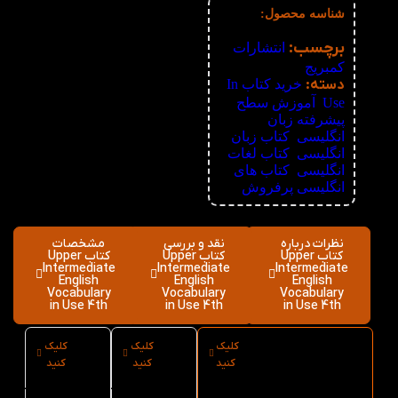
شناسه محصول:
نامعلوم
برچسب:
انتشارات
کمبریج
دسته:
خرید کتاب In
Use
,
آموزش سطح
پیشرفته زبان
انگلیسی
,
کتاب زبان
انگلیسی
,
کتاب لغات
انگلیسی
,
کتاب های
انگلیسی پرفروش
نظرات درباره
نقد و بررسی
مشخصات
کتاب Upper
کتاب Upper
کتاب Upper
Intermediate
Intermediate
Intermediate
English
English
English
Vocabulary
Vocabulary
Vocabulary
in Use 4th
in Use 4th
in Use 4th
کلیک
کلیک
کلیک
ارسال فوری
نوع کاغذ
سایز کتاب
کنید
کنید
کنید
کتاب Upper
کتاب Upper
Upper
Intermediate
Intermediate
Intermediate