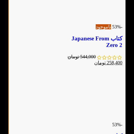
-53%
ناموجود
کتاب Japanese From
Zero 2
544,000
تومان
258,400
تومان
-53%