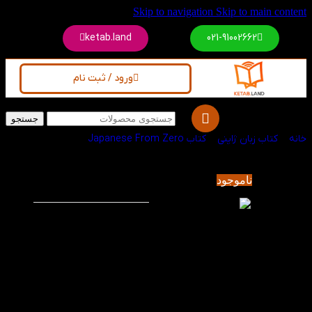
Skip to navigation
Skip to main content
ketab.land
021-91002662
ورود / ثبت نام
جستجو
خانه
/
کتاب زبان ژاپنی
/
کتاب Japanese From Zero
کتاب Japanese
-50%
ناموجود
From Zero 2
کتاب Japanese From Zero
2 نه‌تنها ادامه‌ی جلد اول
است، بلکه پلی‌ست به
دنیای واقعی زبان ژاپنی.
این کتاب به‌جای اینکه
فقط آموزش بدهد، ذهن
زبان‌آموز را برای فکر