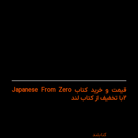
آموزش گام‌به‌گام و منطقی: مطالب بدون پرش یا
پیچیدگی غیرضروری، از پایه تا کاربرد پیش می‌روند.
تمرین‌های شنیداری و گفتاری: هر درس دارای
مثال‌های گفتاری واقعی است تا تلفظ و درک
شنیداری تقویت شود.
تمرکز بر آواشناسی و درک ساختار جمله: یادگیری با
منطق زبانی همراه است، نه صرفا حفظ کردن.
تمرین‌های نوشتاری و خواندن با کاتاکانا: زبان‌آموز به
تدریج خواندن و نوشتن واقعی ژاپنی را یاد می‌گیرد.
نکات فرهنگی ژاپن: هر درس بخشی درباره‌ی آداب
و اصطلاحات فرهنگی دارد تا درک ارتباطی بهتری
ایجاد شود.
قیمت و خرید کتاب Japanese From Zero
2 با تخفیف از کتاب لند
کتاب Japanese From Zero 2 ژاپنی را با معنی و معادل
های انگلیسی یاد میدهد درواقع دوزبانه است و اگر
انگلیسی را خوب بلد هستید میتوانید از آموزش های آن
لذت ببرید. برای خرید کتاب Japanese From Zero 2 با
تخفیف از
کتابلند
اقدام کنید.