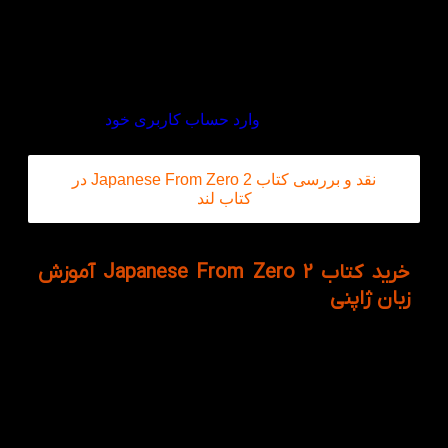
هیچ دیدگاهی برای این محصول نوشته نشده است.
اولین نفری باشید که دیدگاهی را ارسال می کنید برای
“کتاب Japanese From Zero 2”
برای ثبت نقد و بررسی
وارد حساب کاربری خود
شوید.
نقد و بررسی کتاب Japanese From Zero 2 در
کتاب لند
خرید کتاب Japanese From Zero 2 آموزش
زبان ژاپنی
کتاب Japanese From Zero 2 دومین قدم از مجموعه‌ی
جدید Japanese From Zero است که یادگیری زبان ژاپنی
را از حالت خشک و سنتی خارج کرده و به تجربه‌ای زنده،
ساده و لذت‌بخش تبدیل می‌کند. در این جلد، زبان‌آموز از
مرحله‌ی آشنایی اولیه عبور کرده و وارد دنیای واقعی‌تر
زبان می‌شود؛ جایی که گرامر، واژگان و مهارت خواندن در