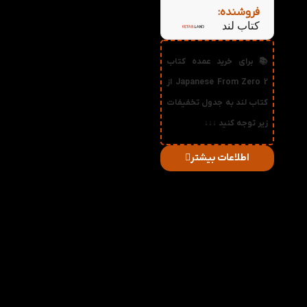
فروشنده:
کتاب لند
📚 برای خرید عمده کتاب
Japanese From Zero 2 از
کتاب لند به جدول تخفیفات
زیر توجه کنید ↓↓↓
اطلاعات بیشتر
در
میزان
صورت
قیمت
تخفیف
خرید
دریافتی
تعداد:
1%
2-3
269,280
تومان
2%
4-5
266,560
تومان
3%
6-10
263,840
تومان
4%
11-30
261,120
تومان
5%
31-50
258,400
تومان