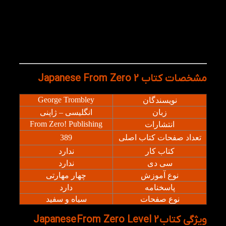
شنیدار.
تمرین‌های تعاملی برای درک مطلب و ترجمه.
تمام بخش‌ها به‌گونه‌ای طراحی شده‌اند که زبان‌آموز
بتواند با اعتمادبه‌نفس از سطح «دانش مقدماتی» به
سطح «مکالمه‌ی پایه» برسد.
مشخصات کتاب Japanese From Zero 2
George Trombley
نویسندگان
زبان
انگلیسی – ژاپنی
From Zero! Publishing
انتشارات
تعداد صفحات کتاب اصلی
389
کتاب کار
ندارد
سی دی
ندارد
نوع آموزش
چهار مهارتی
پاسخنامه
دارد
نوع صفحات
سیاه و سفید
ویژگی کتاب Japanese From Zero Level 2