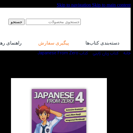
Skip to navigation
Skip to main content
جستجو
دسته‌بندی کتاب‌ها
پیگیری سفارش
راهنمای ره
خانه
/
کتاب زبان ژاپنی
/
کتاب Japanese From Zero
/
کتاب Japanese From Zero 4
-50%