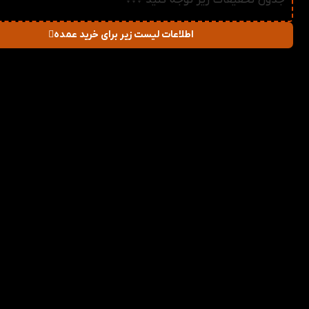
جدول تخفیفات زیر توجه کنید ↓↓↓
اطلاعات لیست زیر برای خرید عمده
در صورت خرید تعداد:
قیمت
میزان تخفیف دریا
2-3
396,000
تومان
1%
4-5
392,000
تومان
2%
6-10
388,000
تومان
3%
11-30
384,000
تومان
4%
31-50
380,000
تومان
5%
51+
376,000
تومان
6%