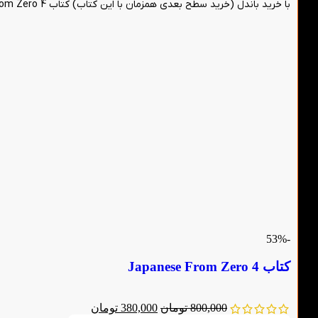
با خرید باندل (خرید سطح بعدی همزمان با این کتاب) کتاب Japanese From Zero 4 می‌توانید از 5 درصد تخفیف بیشتر روی هر دو کتاب بهره‌مند شوید.
-53%
کتاب Japanese From Zero 4
800,000
تومان
380,000
تومان