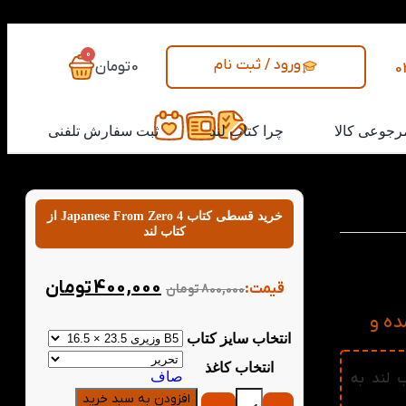
0
ورود / ثبت نام
0
تومان
0
رجوعی کالا
چرا کتاب لند
ثبت سفارش تلفنی
خرید قسطی کتاب Japanese From Zero 4 از
کتاب لند
از طریق توضیحات
ن جلد، حدود 750 واژه جدید، گرامرهای
400,000
تومان
قیمت:
800,000
تومان
ند - عمده و
انتخاب سایز کتاب
انتخاب کاغذ
صاف
Japanese From Zer از کتاب لند به
افزودن به سبد خرید