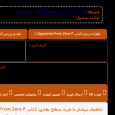
دسته:
کتاب Japanese From Zero
,
کتاب زبان ژاپنی
نامعلوم
شناسه محصول:
نظرات درباره کتاب Japanese From Zero 4
نقد و بررسی کتاب e From Zero 4
کلیک کنید
ارسال فوری کتاب Japanese
From Zero 4 از کتاب لند
ro 4
کلی
خرید عمده کتاب Japanese From Zero 4 از کتاب لند
عودت کالا
ارسال فوری
تضمین کیفیت
پشتیبانی تخصصی
انبار 
تخفیف بیشتر با خرید سطح بعدی: کتاب Japanese From Zero 4 - (خرید باندل)