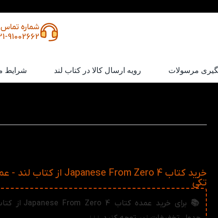
شماره تماس
21-91002662
گیری مرسولات
رویه ارسال کالا در کتاب لند
شرایط م
کتاب Japanese From Zero 4
کتاب Japanese From Zero 4 در واقع زبان ژاپنی را 
انگلیسی به شما آموزش می دهد. در ای
سطح متوسط و کانجی‌های تازه یاد می‌گیرید.
خرید کتاب Japanese From Zero 4 از کتاب ل
تکی
📚 برای خرید عمده کتاب o 4