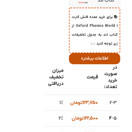
کتاب لند
📚 برای خرید عمده فلش کارت
Oxford Phonics World 1 از
کتاب لند به جدول تخفیفات
زیر توجه کنید ↓↓↓
اطلاعات بیشتر
در
میزان
صورت
قیمت
تخفیف
خرید
دریافتی
تعداد:
2-3
123,750
تومان
1%
4-5
122,500
تومان
2%