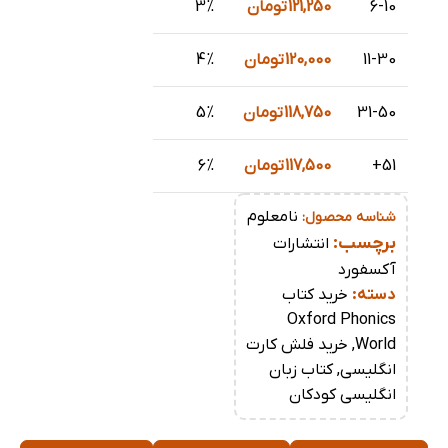
6-10
121,250
تومان
3%
11-30
120,000
تومان
4%
31-50
118,750
تومان
5%
51+
117,500
تومان
6%
نامعلوم
شناسه محصول:
برچسب:
انتشارات
آکسفورد
دسته:
خرید کتاب
Oxford Phonics
World
,
خرید فلش کارت
انگلیسی
,
کتاب زبان
انگلیسی کودکان