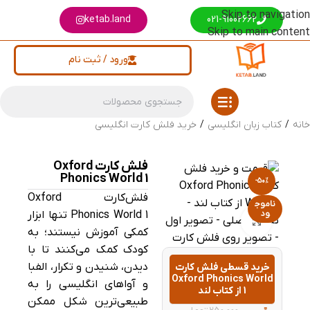
Skip to navigation
ketab.land
021-91002662
Skip to main content
ورود / ثبت نام
خانه
/
کتاب زبان انگلیسی
/
خرید فلش کارت انگلیسی
فلش کارت Oxford
Phonics World 1
-50%
فلش‌کارت‌ Oxford
ناموج
ود
Phonics World 1 تنها ابزار
بزرگنمایی تصویر
کمکی آموزش نیستند؛ به
کودک کمک می‌کنند تا با
دیدن، شنیدن و تکرار، الفبا
خرید قسطی فلش کارت
Oxford Phonics World
و آواهای انگلیسی را به
1 از کتاب لند
طبیعی‌ترین شکل ممکن