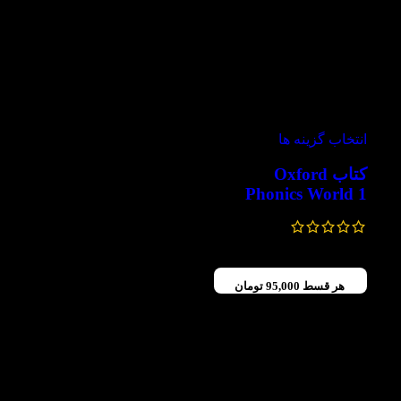
-60%
انتخاب گزینه ها
کتاب Oxford
Phonics World 1
476,000
تومان
–
380,000
تومان
هر قسط
95,000
تومان