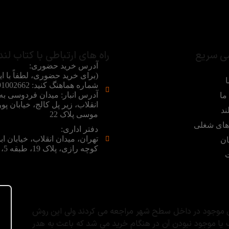
ی سریع
راه های ارتباطی با کتاب لند
آدرس خرید حضوری:
(برای خرید حضوری، لطفاً با ای
ا
آدرس انبار: میدان فردوسی ب
ما
انقلاب، زیر پل کالج، خیابان پور
ند
موسی پلاک 22
ای شغلی
دفتر اداری:
تهران، میدان انقلاب، خیابان اب
ان
کوچه رازی، پلاک 19، طبقه 5، واحد 5
ت
های موجود در داخل سطح شهر مراجعه می کردند ولی این روش
 یا موجود نبودن آن در هنگام خرید می شد که باعث به هدر