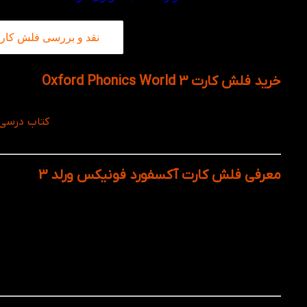
نقد و بررسی فلش کارت Oxford Phonics World 3 در کت
خرید فلش کارت Oxford Phonics World 3
طراحی شده‌اند. فلش کارت فونیکس ورلد 3، مکمل
کتاب درسی rd Phonics World 3 Student Book
تلفظ صحیح واژگان تهیه شده است.
معرفی فلش کارت آکسفورد فونیکس ورلد 3
هر فلش کارت Oxford Phonics World 3 شامل:
یک واژه‌ی جدید از درس‌های کتاب اصلی
تصویر رنگی و واضح برای نمایش معنی آن واژه
دارای صد کارت است که 93 تا لغات آموزش داده و 7 عدد کارت خالی جهت نوشتن و نقاشی کذاشته شده
تمرکز اصلی این سطح، آموزش لغات از طریق ارتباط دیداری و شنید