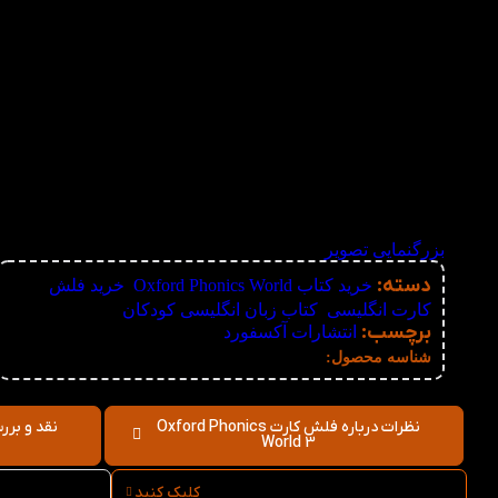
بزرگنمایی تصویر
دسته:
خرید کتاب Oxford Phonics World
,
خرید فلش
کارت انگلیسی
,
کتاب زبان انگلیسی کودکان
برچسب:
انتشارات آکسفورد
نامعلوم
شناسه محصول:
نظرات درباره فلش کارت Oxford Phonics
World 3
کلیک کنید