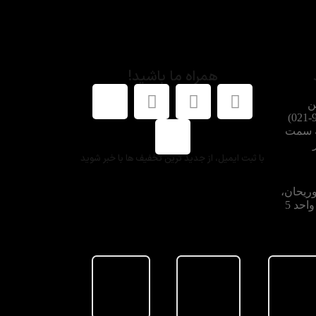
همراه ما باشید!
ن
شماره هماهنگ کنید: 91002662-021)
ه سمت
با ثبت ایمیل، از جدید ترین تخفیف ها با خبر شوید
وریحان،