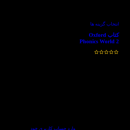
-60%
انتخاب گزینه ها
کتاب Oxford
Phonics World 2
476,000
تومان
–
380,000
تومان
دیدگاهها
هیچ دیدگاهی برای این محصول نوشته نشده است.
اولین نفری باشید که دیدگاهی را ارسال می کنید برای “فلش کارت ford Phonics World 3
برای ثبت نقد و بررسی
وارد حساب کاربری خود
شوید.