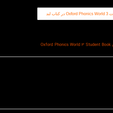
اب لند
فلش‌کارت‌ Oxford Phonics World 3 محصولی از انتشارات معتبر Oxford است که به‌عنوان یکی از موثرترین ابزارهای ی
Oxfo
است و با هدف تقویت دا
اری است، تا کودک بتواند واژگان را بدون ترجمه، مستقیما از تصویر د