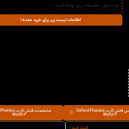
به جدول تخفیفات زیر توجه کنید ↓↓↓
اطلاعات لیست زیر برای خرید عمده
در صورت خرید تعداد:
قیمت
میزان تخفیف دریا
2-3
123,750
تومان
1%
4-5
122,500
تومان
2%
6-10
121,250
تومان
3%
11-30
120,000
تومان
4%
31-50
118,750
تومان
5%
51+
117,500
تومان
6%
نقد و بررسی فلش کارت Oxford Phonics
مشخصات فلش کارت s
World 3
World 3
کلیک کنید