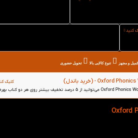
نوع کاغذ فلش کارت Oxford
سایز فلش کارت Oxford
Phonics World 3
Phonics Wor
ک کنید
خرید حضوری فلش کارت Oxford Phonics World 3
از کتاب لند در تهران
تکمیل و مجهز
تنوع کالایی بالا
تحویل حضوری
کلیک کن