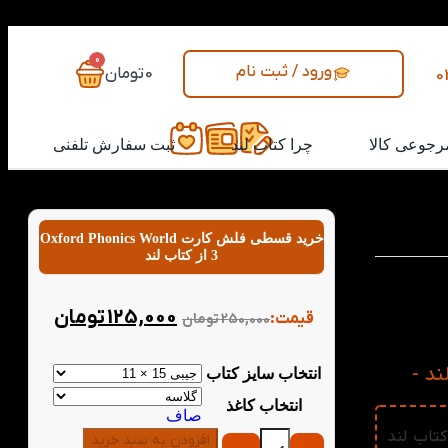
0
ورود / ثبت نام
0
تومان
0
رجوعی کالا
چرا کتاب لند
ثبت سفارش تلفنی
خرید قسطی فلش کارت Oxford Phonics World
3 از کتاب لند
 برای یادگیری لغات
 کودک یاد
125,000
تومان
قیمت:
250,000
تومان
رستی تکرار
Ox از کتاب لند -
انتخاب سایز کتاب
انتخاب کاغذ
صاف
ه فلش کارت Oxford Phonics World 3 از کتاب لند
افزودن به سبد خرید