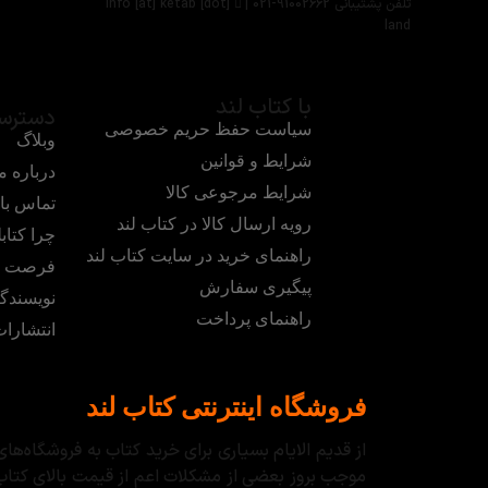
تلفن پشتیبانی 91002662-021 |
info [at] ketab [dot]
land
با کتاب لند
دسترس
سیاست حفظ حریم خصوصی
وبلاگ
شرایط و قوانین
درباره م
شرایط مرجوعی کالا
تماس با 
رویه ارسال کالا در کتاب لند
چرا کتابل
راهنمای خرید در سایت کتاب لند
فرصت ه
پیگیری سفارش
نویسندگ
راهنمای پرداخت
انتشارا
فروشگاه اینترنتی کتاب لند
از قدیم الایام بسیاری برای خرید کتاب به فروشگاه‌
موجب بروز بعضی از مشکلات اعم از قیمت بالای کتاب