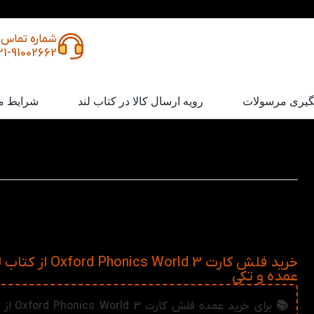
شماره تماس
21-91002662
گیری مرسولات
رویه ارسال کالا در کتاب لند
شرایط م
فلش کارت Oxford Phonics World 3
فلش‌کارت‌ Oxford Phonics World 3 راهی ساده و شاد
جدید انگلیسی هستند. با تصاویر رنگارنگ و واژه‌های پرکاربرد،
می‌گیرد که چگونه لغات را به خاطر بسپارد و تلفظ آن‌ها را به‌د
کند.
خرید فلش کارت ford Phonics World 3
عمده و تکی
📚 برای خرید عمد