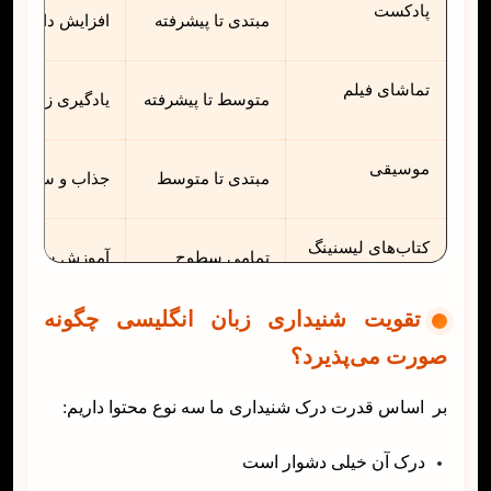
پادکست
مبتدی تا پیشرفته
افزایش دایره لغ
تماشای فیلم
متوسط تا پیشرفته
یادگیری زبان ب
موسیقی
مبتدی تا متوسط
جذاب و سرگرم‌کن
کتاب‌های لیسنینگ
تمامی سطوح
آموزش ساختاریا
تقویت شنیداری زبان انگلیسی چگونه
شبکه‌های اجتماعی
تمامی سطوح
دسترسی آسان
صورت می‌پذیرد؟
بر اساس قدرت درک شنیداری ما سه نوع محتوا داریم:
درک آن خیلی دشوار است