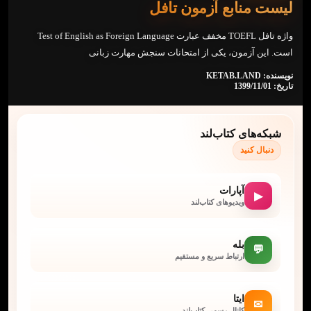
لیست منابع آزمون تافل
واژه تافل TOEFL مخفف عبارت Test of English as Foreign Language
است. این آزمون، یکی از امتحانات سنجش مهارت زبانی
نویسنده: KETAB.LAND
تاریخ: 1399/11/01
شبکه‌های کتاب‌لند
دنبال کنید
آپارات
▶
ویدیوهای کتاب‌لند
بله
💬
ارتباط سریع و مستقیم
ایتا
✉
کانال رسمی کتاب‌لند