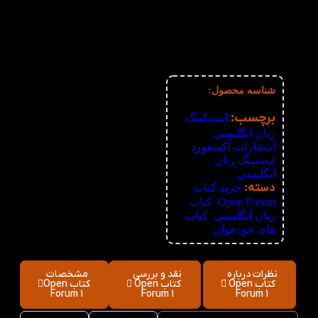
2%
4-5
301,840
تومان
3%
6-10
298,760
تومان
4%
11-30
295,680
تومان
5%
31-50
292,600
تومان
6%
51+
289,520
تومان
شناسه محصول:
نامعلوم
برچسب:
اسپیکینگ
زبان انگلیسی
,
انتشارات آکسفورد
,
لیسنینگ زبان
انگلیسی
دسته:
خرید کتاب
Open Forum
,
کتاب
زبان انگلیسی
,
کتاب
های خودخوان
نظرات درباره
نقد و بررسی
مشخصات
کتاب Open
کتاب Open
کتاب Open
Forum 1
Forum 1
Forum 1