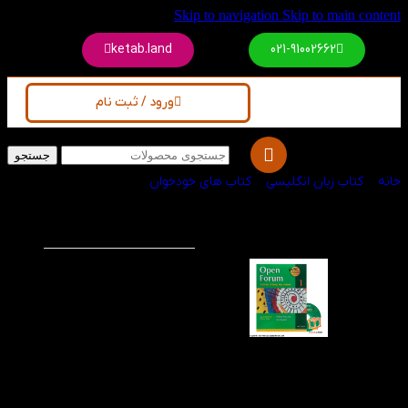
Skip to navigation
Skip to main content
ketab.land
021-91002662
ورود / ثبت نام
جستجو
خانه
/
کتاب زبان انگلیسی
/
کتاب های خودخوان
کتاب Open Forum 1
-30%
ویژه
کتاب Open Forum 1 برای
سطح اول تقویت مهارت
های شنوایی و گفتاری
زبان انگلیسی با لهجه
بریتیش معرفی شده
است. این کتاب همانند
دیگر مجموعه های Open
Forum با تنوعی از محتوا