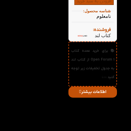
افزودن به سبد خرید
شناسه محصول:
نامعلوم
فروشنده:
کتاب لند
📚 برای خرید عمده کتاب
Open Forum 1 از کتاب لند
به جدول تخفیفات زیر توجه
کنید ↓↓↓
اطلاعات بیشتر
در
میزان
صورت
قیمت
تخفیف
خرید
دریافتی
تعداد:
1%
2-3
304,920
تومان