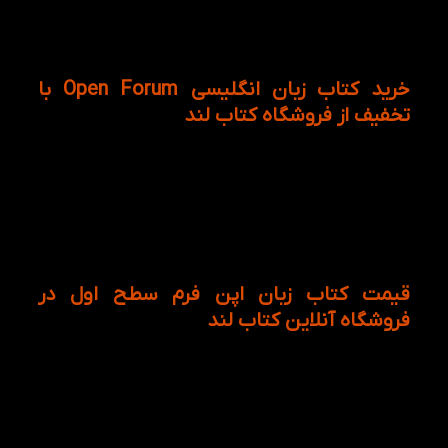
دارای پاسخنامه:
در انتهای کتاب پاسخنامه ای برای درک
بیشتر تمرین های کتاب آورده شده است.
خرید کتاب زبان انگلیسی Open Forum با
تخفیف از فروشگاه کتاب لند
کتاب انگلیسی open forum سطح یک برای کسانی که می
خواهند مهارت های شنیداری و گفتاری زبان انگلیسی خود
را در زمان کوتاه بهبود بخشند مورد استفاده قرار می گیرد.
این کتاب را می توان همراه با مدرس یا به صورت
خودخوان مطالعه کرد. از اینرو پیشنهاد کتاب لند خرید
کتاب زبان انگلیسی open forum 1 از وب سایت می باشد.
قیمت کتاب زبان اپن فرم سطح اول در
فروشگاه آنلاین کتاب لند
کتاب آموزشی انگلیسی open forum 1 با توجه به اینکه
مانند کتاب های آیتلس دارای مکالمات محاوره ای و علمی
و از سوی دیگر مکالمات چند نفره و تک نفره وجود دارد.
این کتاب به عنوان یکی از منابع اصلی برای تقویت مهارت
شنیداری معرفی شده است و از سوی دیگر قیمت کتاب