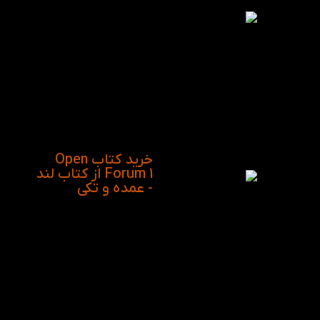
و موضوعات است. اولین
سطح این مجموعه
مناسب افرادی هست که
دانش زبان انگلیسی آنها د
رحد intermediate باشد.
لازم به ذکر است که
پاسخنامه سوالات در
انتهای کتاب آورده شده
است.
خرید کتاب Open
Forum 1 از کتاب لند
- عمده و تکی