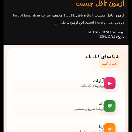
آزمون تافل چیست
آزمون تافل چیست ؟ واژه تافل TOEFL مخفف عبارت Test of English as
Foreign Language است. این آزمون، یکی از
نویسنده: KETAB.LAND
تاریخ: 1399/11/25
شبکه‌های کتاب‌لند
دنبال کنید
آپارات
▶
ویدیوهای کتاب‌لند
بله
💬
ارتباط سریع و مستقیم
ایتا
✉
کانال رسمی کتاب‌لند