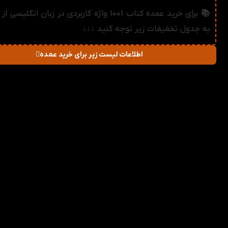
📚 برای خرید عمده کتاب 1001 واژه کاربردی در زبان انگلی
به جدول تخفیفات زیر توجه کنید ↓↓↓
اطلاعات لیست زیر برای خرید عمده
در صورت خرید تعداد:
قیمت
میزان تخفیف دریا
2-3
171,864
تومان
1%
4-5
170,128
تومان
2%
6-10
168,392
تومان
3%
11-30
166,656
تومان
4%
31-50
164,920
تومان
5%
51+
163,184
تومان
6%