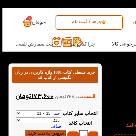
0
ورود / ثبت نام
0
تومان
0
رجوعی کالا
چرا کتاب لند
ثبت سفارش تلفنی
خرید قسطی کتاب 1001 واژه کاربردی در زبان
انگلیسی از کتاب لند
اشتن منابع
د. کتاب 1001 واژه کاربردی در زبان
173,600
تومان
قیمت:
248,000
تومان
ات خود را
ل واژه‌های
ای کاری،
انتخاب سایز کتاب
انتخاب کاغذ
ب لند -
صاف
افزودن به سبد خرید