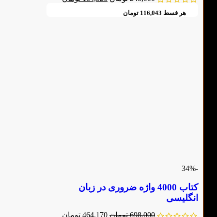
هر قسط
116,043
تومان
-34%
کتاب 4000 واژه ضروری در زبان
انگلیسی
698,000
تومان
464,170
تومان