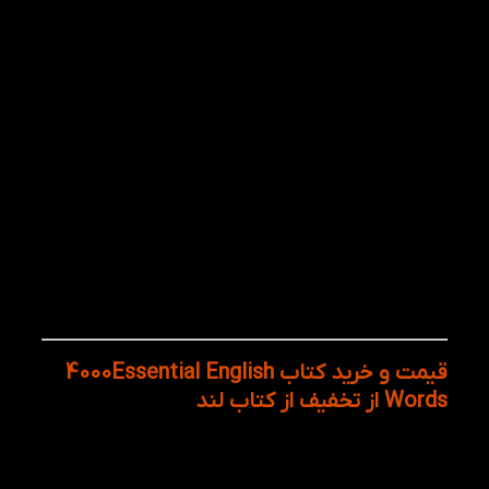
مشکل، هر درس را با یک داستان کوتاه به پایان
می‌رساند که در آن تمامی واژگان جدید به‌کار
رفته‌اند. این روش، کمک می‌کند تا لغات در بافت
معنایی خود ثبت شوند و به حافظه بلندمدت انتقال
یابند. پژوهش‌ها نشان می‌دهند که این روش، نرخ
ماندگاری واژگان را تا ۳ برابر افزایش می‌دهد.
نسخه تک‌جلدی سفیر قلم: نسخه موجود در
انتشارات سفیر قلم به‌گونه‌ای طراحی شده که
تمامی ۴۰۰۰ واژه در یک کتاب ۵۴۴ صفحه‌ای
جمع‌آوری شده‌اند. این کار باعث می‌شود که
هزینه‌های اضافی خرید ۶ جلد کتاب از بین برود و
شما تنها با خرید یک کتاب، به تمامی مطالب
دسترسی پیدا کنید. علاوه بر این، به دلیل قطع جیبی
(Pocket Size)، می‌توانید کتاب را همیشه همراه خود
داشته باشید.
قیمت و خرید کتاب 4000Essential English
Words
از تخفیف از کتاب لند
خرید کتاب 4000 لغت ضروری انگلیسی با روش‌های نوین
آموزشی، داستان‌های جذاب و تمرین‌های هدفمند به شما
کمک می‌کند تا در مدت زمان کوتاهی دایره لغات خود را