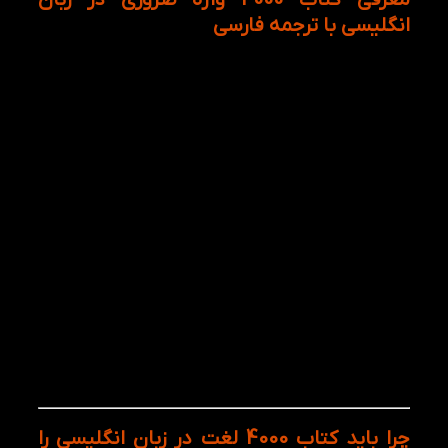
انگلیسی با ترجمه فارسی
کتاب 4000 واژه ضروری در زبان انگلیسی اثر پائول نیشن،
یکی از معتبرترین و جامع‌ترین منابع آموزشی برای تقویت
دایره لغات زبان انگلیسی است که در نسخه‌ی فارسی
توسط سیده زهرا فتحی ترجمه و توسط
انتشارات سفیر قلم
منتشر شده است. این کتاب به زبان‌آموزان کمک می‌کند
تا به شکلی سیستماتیک و هدفمند، واژگان پرکاربرد و
ضروری در مکالمات روزمره، متون علمی و آکادمیک را یاد
بگیرند و در کاربرد آن‌ها تسلط پیدا کنند.
پائول نیشن در این کتاب به‌طور هوشمندانه‌ای لغات را به
صورت هدفمند و با توجه به میزان کاربرد آن‌ها در زبان
انگلیسی انتخاب کرده است. برخلاف بسیاری از منابع
آموزشی که لغات را به صورت پراکنده و بدون در نظر
گرفتن کاربردشان ارائه می‌دهند، در این کتاب تنها لغات
پرکاربرد و ضروری گنجانده شده‌اند که بیش از ۸۰٪ متون
عمومی، مقالات علمی و مکالمات روزمره را پوشش
می‌دهند.
چرا باید کتاب 4000 لغت در زبان انگلیسی را