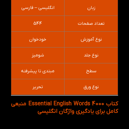
زبان
انگلیسی – فارسی
تعداد صفحات
544
نوع آموزش
خودخوان
نوع جلد
شومیز
سطح
مبتدی تا پیشرفته
نوع ورق
تحریر
کتاب 4000 Essential English Words منبعی
کامل برای یادگیری واژگان انگلیسی
کتاب 4000 واژه ضروری
برای زبان‌آموزان سطح مبتدی،
متوسط و پیشرفته که قصد دارند دایره لغات خود را