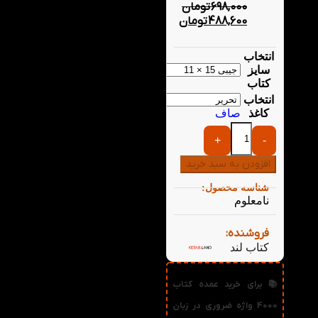
698,000
تومان
488,600
تومان
انتخاب
سایز
کتاب
انتخاب
کاغذ
صاف
+
-
افزودن به سبد خرید
شناسه محصول:
نامعلوم
فروشنده:
کتاب لند
📚 برای خرید عمده کتاب
4000 واژه ضروری در زبان