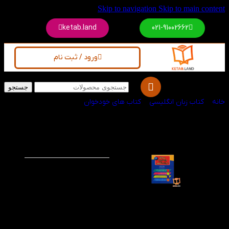
Skip to navigation
Skip to main content
ketab.land
021-91002662
ورود / ثبت نام
جستجو
خانه
/
کتاب زبان انگلیسی
/
کتاب های خودخوان
کتاب 4000 واژه
-30%
ضروری در زبان
انگلیسی
کتاب 4000 واژه ضروری
در زبان انگلیسی با ترجمه
فارسی
، بهترین کتاب
آموزش لغات پرکاربرد
انگلیسی است. این نسخه،
تمامی 6 جلد کتاب 4000