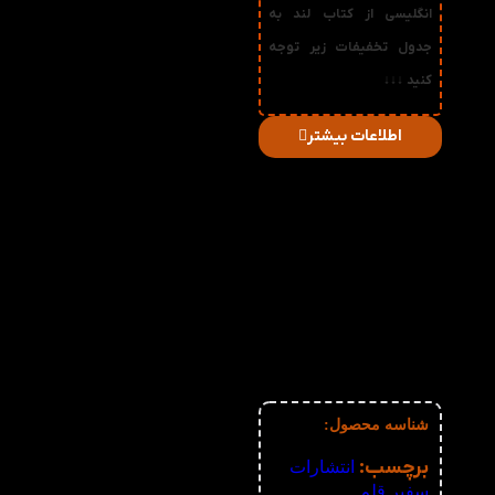
انگلیسی از کتاب لند به
جدول تخفیفات زیر توجه
کنید ↓↓↓
اطلاعات بیشتر
در
میزان
صورت
قیمت
تخفیف
خرید
دریافتی
تعداد:
1%
2-3
483,714
تومان
2%
4-5
478,828
تومان
3%
6-10
473,942
تومان
4%
11-30
469,056
تومان
5%
31-50
464,170
تومان
6%
51+
459,284
تومان
شناسه محصول:
نامعلوم
برچسب:
انتشارات
سفیر قلم