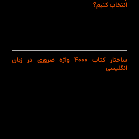
انتخاب کنیم؟
ا
ین کتاب برای افرادی که قصد شرکت در
آزمون‌های
بین‌المللی زبان مانند
IELTS
،
TOEFL
و
PTE
را دارند،
ضروری است. زیرا لغات موجود در این کتاب به‌طور ویژه در
این آزمون‌ها بسیار پرکاربرد هستند و باعث تقویت
مهارت‌های خواندن و نوشتن زبان‌آموزان خواهند شد.
ساختار کتاب 4000 واژه ضروری در زبان
انگلیسی
لیست واژگان: هر درس با ۲۰ واژه جدید همراه با
تعریف دقیق و تلفظ صحیح آغاز می‌شود.
تمرین‌های کاربردی: برای هر لغت، جمله‌های
کاربردی و تمرین‌های متنوع وجود دارد تا شما بتوانید
آن را در جملات صحیح استفاده کنید.
مطالعه داستانی: در انتهای هر درس، یک داستان
کوتاه آورده شده که تمامی واژگان جدید در آن
گنجانده شده‌اند. این روش باعث می‌شود لغات در
زمینه واقعی و کامل قرار گیرند تا بهتر در ذهن شما
ثبت شوند.