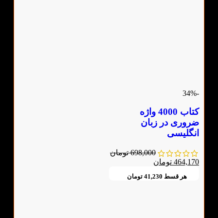
-34%
کتاب 4000 واژه
ضروری در زبان
انگلیسی
698,000
تومان
464,170
تومان
هر قسط
41,230
تومان