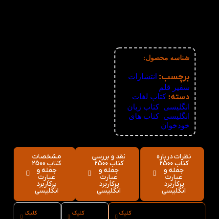
3%
6-10
308,848
تومان
4%
11-30
305,664
تومان
5%
31-50
302,480
تومان
6%
51+
299,296
تومان
شناسه محصول:
نامعلوم
برچسب:
انتشارات
سفیر قلم
دسته:
کتاب لغات
انگلیسی
,
کتاب زبان
انگلیسی
,
کتاب های
خودخوان
نظرات درباره
نقد و بررسی
مشخصات
کتاب 2500
کتاب 2500
کتاب 2500
جمله و
جمله و
جمله و
عبارت
عبارت
عبارت
پرکاربرد
پرکاربرد
پرکاربرد
انگلیسی
انگلیسی
انگلیسی
کلیک
کلیک
کلیک
ارسال فوری
نوع
سایز