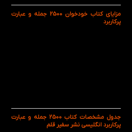
مزایای کتاب خودخوان 2500 جمله و عبارت
پرکاربرد
شامل 2500 جمله و عبارت پرکاربرد انگلیسی با
ترجمه فارسی
مناسب برای تقویت مهارت مکالمه و اسپیکینگ
آموزش زبان از طریق جملات واقعی و کاربردی
دسته‌بندی منظم براساس الگوهای جمله‌سازی
مناسب برای مرور روزانه و یادگیری تدریجی
افزایش دایره لغات و اصطلاحات رایج انگلیسی
کمک به ساخت جملات طبیعی و روان در مکالمه
قابل استفاده برای خودآموزی بدون نیاز به کلاس
آشنایی با ساختارهای رایج زبان انگلیسی در زندگی
روزمره
مناسب برای آمادگی مکالمات روزمره، سفر و
محیط کار
جدول مشخصات کتاب 2500 جمله و عبارت
پرکاربرد انگلیسی نشر سفیر قلم