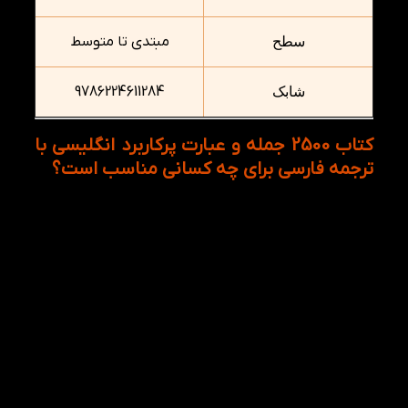
مبتدی تا متوسط
سطح
9786224611284
شابک
کتاب 2500 جمله و عبارت پرکاربرد انگلیسی با
ترجمه فارسی برای چه کسانی مناسب است؟
کتاب 2500 جمله و عبارت پرکاربرد انگلیسی برای تمام
افرادی که قصد دارند مهارت مکالمه و درک زبان انگلیسی
خود را تقویت کنند، انتخابی مناسب است؛ از جمله:
زبان‌آموزان مبتدی و متوسط
دانش‌آموزان و دانشجویان
داوطلبان آزمون‌های زبان انگلیسی
افرادی که قصد مهاجرت یا سفر خارجی دارند.
کسانی که می‌خواهند انگلیسی را به‌صورت
خودخوان یاد بگیرند.
علاقه‌مندان به یادگیری اصطلاحات و عبارات
پرکاربرد انگلیسی