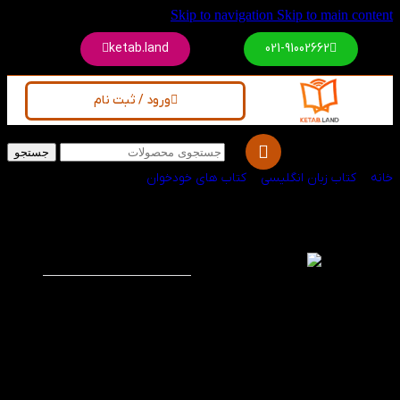
Skip to navigation
Skip to main content
ketab.land
021-91002662
ورود / ثبت نام
جستجو
خانه
/
کتاب زبان انگلیسی
/
کتاب های خودخوان
کتاب 2500 جمله و
-20%
عبارت پرکاربرد
انگلیسی
کتاب ۲۵۰۰ جمله و
عبارت پرکاربرد انگلیسی،
میان‌بر شما برای عبور از
مرحله حفظ لغت به
مکالمه روان است. این
کتاب به جای فهرست‌های