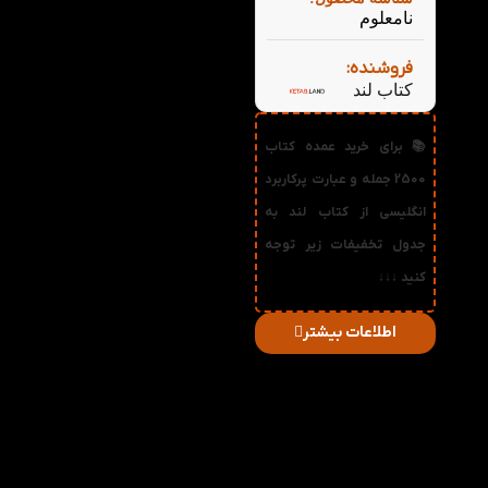
نامعلوم
فروشنده:
کتاب لند
📚 برای خرید عمده کتاب
2500 جمله و عبارت پرکاربرد
انگلیسی از کتاب لند به
جدول تخفیفات زیر توجه
کنید ↓↓↓
اطلاعات بیشتر
در
میزان
صورت
قیمت
تخفیف
خرید
دریافتی
تعداد:
1%
2-3
315,216
تومان
2%
4-5
312,032
تومان