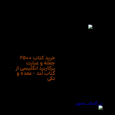
پراکنده، الگوهای واقعی
جمله‌سازی را بر اساس
فاعل‌ها (Subjects) و
ساختارهای پرکاربرد
دسته‌بندی کرده است تا
بدون نیاز به درگیری با
قواعد پیچیده گرامری،
دقیقا مانند یک بومی‌زبان
در موقعیت‌های روزمره،
سفر و محیط کار، جملات
صحیح و طبیعی بسازید.
خرید کتاب 2500
جمله و عبارت
پرکاربرد انگلیسی از
کتاب لند - عمده و
تکی
بزرگنمایی تصویر