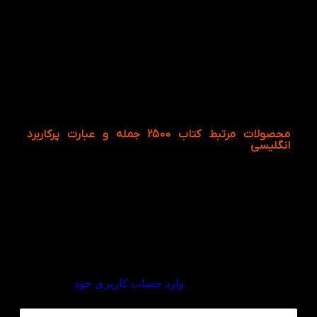
چگونه از الگوهای موجود در کتاب 2500 جمله و
عبارت پرکاربرد انگلیسی برای ساخت جملات جدید
استفاده کنیم؟
زبان‌آموز می‌تواند با یادگیری ساختار هر جمله و جایگزین کردن
کلمات جدید، ده‌ها جمله مشابه بسازد و مهارت جمله‌سازی خود را
تقویت کند.
محصولات مرتبط کتاب 2500 جمله و عبارت پرکاربرد
انگلیسی
دیدگاهها
هیچ دیدگاهی برای این محصول نوشته نشده است.
اولین نفری باشید که دیدگاهی را ارسال می کنید برای
“کتاب 2500 جمله و عبارت پرکاربرد انگلیسی”
برای ثبت نقد و بررسی
وارد حساب کاربری خود
شوید.