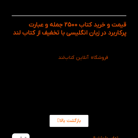
افرادی که در مکالمه انگلیسی دچار کمبود جمله و
الگوهای آماده هستند.
قیمت و خرید کتاب 2500 جمله و عبارت
پرکاربرد در زبان انگلیسی با تخفیف از کتاب لند
هم‌اکنون می‌توانید کتاب 2500 جمله و عبارت پرکاربرد
انگلیسی را با بهترین قیمت، تضمین کیفیت کالا و ارسال
سریع از
فروشگاه آنلاین کتاب‌لند
تهیه کنید. این کتاب
یکی از پرفروش‌ترین منابع آموزش مکالمه انگلیسی
محسوب می‌شود و می‌تواند به شما در یادگیری طبیعی‌تر
و روان‌تر زبان انگلیسی کمک کند. برای سفارش آنلاین و
بهره‌مندی از تخفیف ویژه، همین حالا این کتاب ارزشمند را
به سبد خرید خود اضافه کنید.
بازگشت بالا