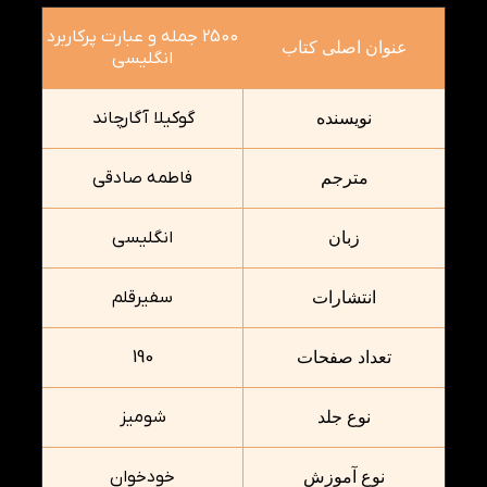
2500 جمله و عبارت پرکاربرد
عنوان اصلی کتاب
انگلیسی
گوکیلا آگارچاند
نویسنده
فاطمه صادقی
مترجم
انگلیسی
زبان
سفیرقلم
انتشارات
190
تعداد صفحات
شومیز
نوع جلد
خودخوان
نوع آموزش