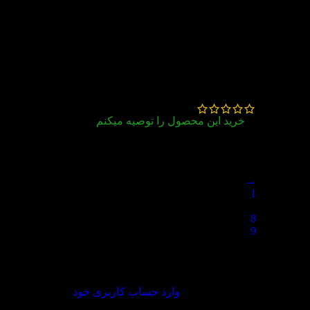
46 دیدگاه برای
کتاب English Time 1
2nd
سجاد نظری
–
مرداد 7, 1405
خرید این محصول را توصیه میکنم
خوب
→
1
…
8
9
10
دیدگاه خود را بنویسید
برای ثبت نقد و بررسی
وارد حساب کاربری خود
شوید.