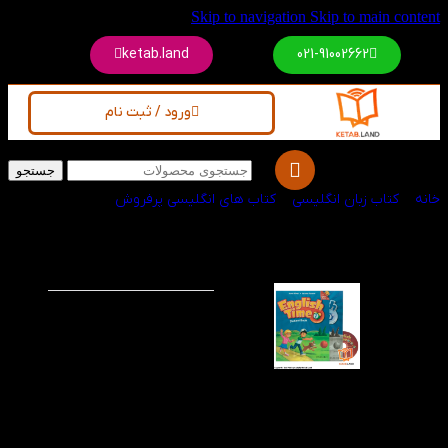
Skip to navigation
Skip to main content
ketab.land
021-91002662
ورود / ثبت نام
جستجو
خانه
/
کتاب زبان انگلیسی
/
کتاب های انگلیسی پرفروش
کتاب English Time 1
-60%
2nd
کتاب انگلیش تایم ۱ از
انواع کتاب هایی است که
تمام مهارت ها را یک به
یک همراه با بازی و
سرگرمی و تمرین های
مضاعف و درگیر کردن
زبان آموزان با موقعیت