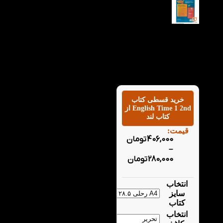
خرید قسطی کتاب
English Time 1 2nd از
کتاب لند
قیمت:
406,000
تومان
–
280,000
تومان
انتخاب
سایز
کتاب
انتخاب