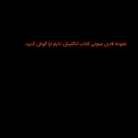
نمونه فایل صوتی کتاب انگلیش تایم 1را گوش کنید.
شما می تونین فایل صوتی را با عکس مرتبط به آن را
باهم گوش دهید.