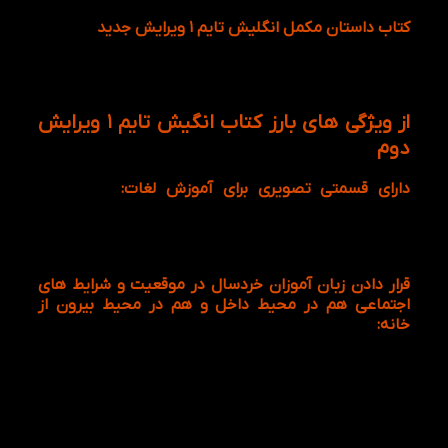
کتاب داستان مکمل انگلیش تایم ۱ ویرایش جدید
کتاب داستان مکمل این سطح، داستان Annie And The
Map می باشد.
از ویژگی های بارز کتاب انگیش تایم ۱ ویرایش
دوم
دارای قسمتی تصویری برای آموزش لغات:
کتاب دارای
قسمت هایی مثل آواها و سرودها و همچنین دیکشنری
تصویری می باشد که استفاده از آن ها برای نوجوان و
کودکان می تواند بسیار جذاب باشد.
قرار دادن زبان آموزان خردسال در موقعیت و شرایط های
اجتماعی هم در محیط داخل و هم در محیط بیرون از
خانه:
کتاب انگلیش تایم ۱ با روش درگیر کردن زبان آموزان
در محیط ها و موقعیت های کاملا اجتماعی مانند کلاس
درس، و فعالیت هایی که در این محیط باید انجام گیرند و
دیگر فعالیت های فیزیکی مانند کار کردن در مزرعه، کمک
در کارهای خانه به پدر و مادر و خرید کردن در محیط بیرون
از خانه زبان آموزان را مسئولیت پذیر میکند و به آنها در
تمام موقعیت های ذکر شده، یک سری کلمات و جملات