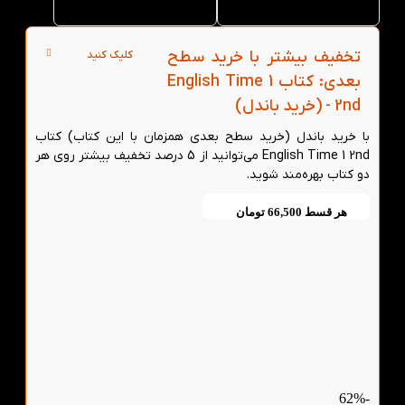
در تهران
تخفیف بیشتر با خرید سطح
کلیک کنید
بعدی: کتاب English Time 1
2nd - (خرید باندل)
با خرید باندل (خرید سطح بعدی همزمان با این کتاب) کتاب
English Time 1 2nd می‌توانید از 5 درصد تخفیف بیشتر روی هر
دو کتاب بهره‌مند شوید.
هر قسط
66,500
تومان
-62%