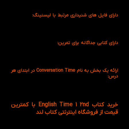
کوتاه برای صحبت کردن ارائه میدهد.
دارای فایل های شنیداری مرتبط با لیسنینگ:
نویسنده و
طراح کتاب برای راحتتر شدن آموزش از طریق این کتاب، یک
لوح فشرده را برای آموزش هر چه بهتر همراه کتاب اصلی
ارائه کرده اند.
دارای کتابی جداگانه برای تمرین:
به علت محدودیت های
موجود در کتاب دانش آموز برای تمرین کردن، کتاب
جداگانه ای بعنوان کتاب کار در کنار کتاب اصلی آورده شده
است که میتوان از آن نهایت استفاده را برد
ارائه یک بخش به نام Conversation Time در ابتدای هر
درس:
این نوع از ویژگی، مهارت صحبت کردن به زبان
انگلیسی در زبان آموزان را تقویت میکند و با این روش
زبان آموزان میتوانند کلماتی را که تا الان آموخته اند را
مورد استفاده قراردهند.
خرید کتاب English Time 1 2nd با کمترین
قیمت از فروشگاه اینترنتی کتاب لند
این مجموعه در ۶ جلد قابل ارائه برای زبان آموزان است.