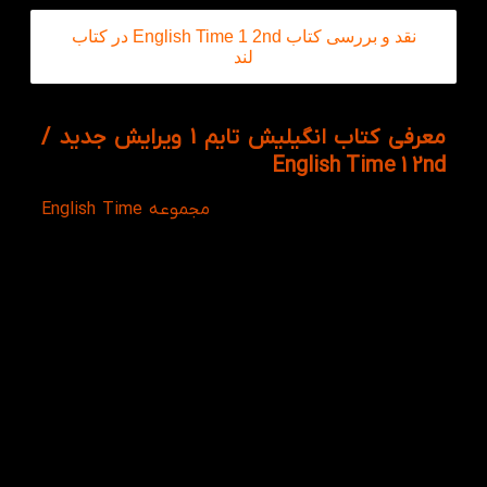
نقد و بررسی کتاب English Time 1 2nd در کتاب
لند
معرفی کتاب انگیلیش تایم 1 ویرایش جدید /
English Time 1 2nd
English Time 1 2nd اولین کتاب
مجموعه English Time
برای آموزش زبان به زبان آموزان خردسالی هست که تازه
می خواهند وارد دنیای آموزش زبان گردند. انگلیش تایم 1
یکی از منابع خوب برای یادگیری زبان انگلیسی در کلاس
های ترمیک می باشد. کتاب سطح ۱ از مجموعه ای ۶ جلدی
است که در موسسات به کار گرفته می شود، در ضمن
یادگیری زبان با این کتاب برای زبان آموزان مقطع ابتدایی
و جوان است، لازم به ذکر می باشد که 1 English Time
محصول انتشارات آکسفورد و نوشته ی Susan Rivers و
Setsuko Toyama است.
برای خرید آنلاین کتاب به قسمت اطلاعات تکمیلی در
پایین همین صفحه مراجعه نمایید، از خریداری این کتاب