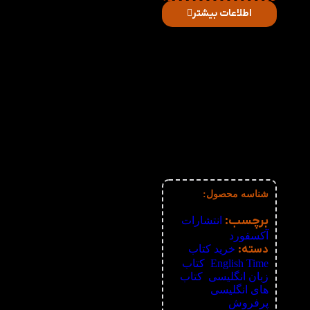
اطلاعات بیشتر
در
میزان
صورت
قیمت
تخفیف
خرید
دریافتی
تعداد:
1%
2-3
277,200
تومان
2%
4-5
274,400
تومان
3%
6-10
271,600
تومان
4%
11-30
268,800
تومان
5%
31-50
266,000
تومان
6%
51+
263,200
تومان
شناسه محصول:
نامعلوم
برچسب:
انتشارات
آکسفورد
دسته:
خرید کتاب
English Time
,
کتاب
زبان انگلیسی
,
کتاب
های انگلیسی
پرفروش