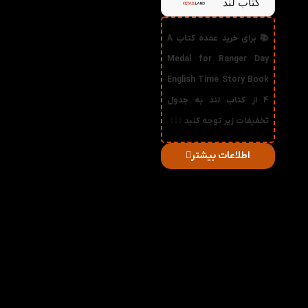
کتاب لند
📚 برای خرید عمده کتاب A
Medal for Ranger Day
English Time Story Book
4 از کتاب لند به جدول
تخفیفات زیر توجه کنید ↓↓↓
اطلاعات بیشتر
در
میزان
صورت
قیمت
تخفیف
خرید
دریافتی
تعداد:
1%
2-3
79,200
تومان
2%
4-5
78,400
تومان
3%
6-10
77,600
تومان
4%
11-30
76,800
تومان
5%
31-50
76,000
تومان