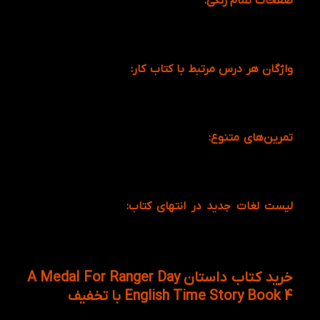
صفحات تمام رنگی:
رنگ آمیزی و تصاویر جذاب و گوناگون
ارتباط و عامل موثری هستند تا کودکان راحت تر و سریع‌تر
بتوانند نوشته و مطالب را بفهمند و در ذهن خود آنها را
نگه دارند.
واژگان هر درس مرتبط با کتاب کار:
تمامی کلمات با کتاب
Workbook مربوطه هماهنگ هستند و آنها در کتاب
تمرین توسعه و گسترش داده شده‌اند تا در داستان کلمات
به اشکال گوناگونی تکرار شوند.
تمرین‌های متنوع:
تمرین ها به شکل صفحه به صفحه،
باعث می‌شوند کودکان هر آنچه که آموخته‌اند را مورد
سنجش و بررسی قرار دهند تا مطمئن شوند چه مقدار از
مطالب را آموخته‌اند.
لیست لغات جدید در انتهای کتاب:
لغاتی که به ترتیب
حروف الفبا، در انتهای کتاب لیست شده‌اند، همراه با شماره
صفحه هستند، این امر باعث می‌شود کلمات مورد توجه
بیشتری قرار گیرند.
خرید کتاب داستان A Medal For Ranger Day
English Time Story Book 4 با تخفیف