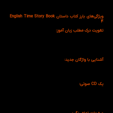
جدید همراه با سی دی و … از ویژگی های این کتاب
می‌باشد.
ویژگی‌های بارز کتاب داستان English Time Story Book
4
تقویت درک مطلب زبان آموز:
جملات و نوشته‌های صفحه
به صفحه‌ی کتاب A Medal for Ranger Day English
Time Story Book 4 شیرین، با یکدیگر باعث می‌شوند تا
متن ها با یکدیگر منسجم و مرتبط شوند، از این رو به
درک و فهم کودکان کمک ویژه‌ای می‌شود.
آشنایی با واژگان جدید:
کودکان در حین خواندن متن‌های
داستان، بی اختیار به سمت واژه های جدید جذب
می‌شوند و آنها را کاربردی در جایگاه‌های خاص خود
استفاده کنند.
یک CD صوتی:
داشتن سی دی صوتی آموزشی، از مزایای
بسیار مهم و چشم گیر به شمار می آید که تقویت مهارت
شنیداری کودکان را تا حد قابل توجهی مورد هدف قرار
می‌دهد، این امر باعث تقویت تلفظ صحیح کلمات نیز
می‌شود.