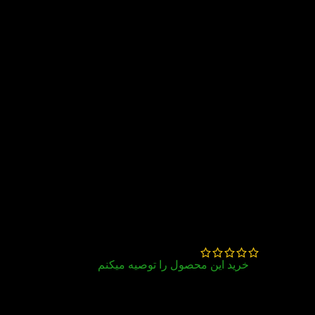
15 دیدگاه برای
کتاب A Medal for
Ranger Day English Time Story
Book 4
عارفه شاه سیاه
–
تیر 17, 1405
خرید این محصول را توصیه میکنم
به موقع به دستم رسید وقیمت مناسب باتشکر