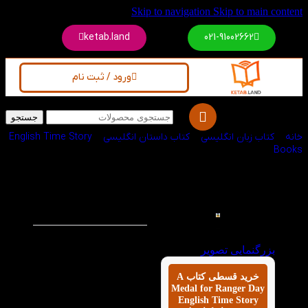
Skip to navigation
Skip to main content
ketab.land
021-91002662
ورود / ثبت نام
جستجو
خانه
/
کتاب زبان انگلیسی
/
کتاب داستان انگلیسی
/
English Time Story
Books
کتاب A Medal for
-60%
Ranger Day English
Time Story Book 4
این کتاب با استفاده از
بزرگنمایی تصویر
داستان نوعی محرک
انگیزه برای زبان آموزان
خرید قسطی کتاب A
است. این کتاب در کنار
Medal for Ranger Day
فرآیند یادگیری کتاب
English Time Story