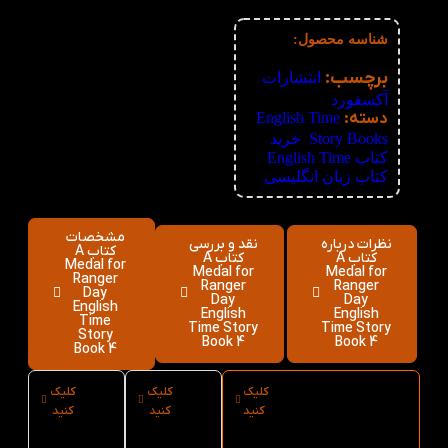
6%
51+
75,200
تومان
شناسه محصول:
نامعلوم
برچسب:
انتشارات
آکسفورد
دسته:
English Time
Story Books
,
خرید
کتاب English Time
,
کتاب زبان انگلیسی
مشخصات
نظرات درباره
نقد و بررسی
کتاب A
کتاب A
کتاب A
Medal for
Medal for
Medal for
Ranger
Ranger
Ranger
Day
Day
Day
English
English
English
Time
Time Story
Time Story
Story
Book 4
Book 4
Book 4
کلیک
کلیک
کلیک
ارسال فوری
نوع
سایز
کنید
کنید
کنید
کتاب A Medal
کاغذ
کتاب A
for Ranger Day
کتاب A
Medal