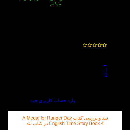
میکنم
ندارد
همه چیز عالی ، از کیفیت کتاب تا چاپ تصاویر و
ارسال به موقع
sara نژادی
–
مهر 1, 1402
خوب
→
1
2
3
دیدگاه خود را بنویسید
برای ثبت نقد و بررسی
وارد حساب کاربری خود
شوید.
نقد و بررسی کتاب A Medal for Ranger Day
English Time Story Book 4 در کتاب لند