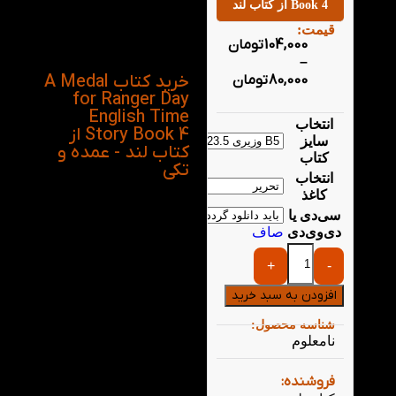
آموزشی در نظر دارد تا با
Book 4 از کتاب لند
استفاده از داستان نوعی
قیمت:
سرگرمی و تفریح را برای
104,000
تومان
مخاطبانش ایجاد کند.
–
خرید کتاب A Medal
80,000
تومان
for Ranger Day
English Time
انتخاب
Story Book 4 از
سایز
کتاب لند - عمده و
کتاب
تکی
انتخاب
کاغذ
سی‌دی یا
دی‌وی‌دی
صاف
+
-
افزودن به سبد خرید
شناسه محصول:
نامعلوم
فروشنده: