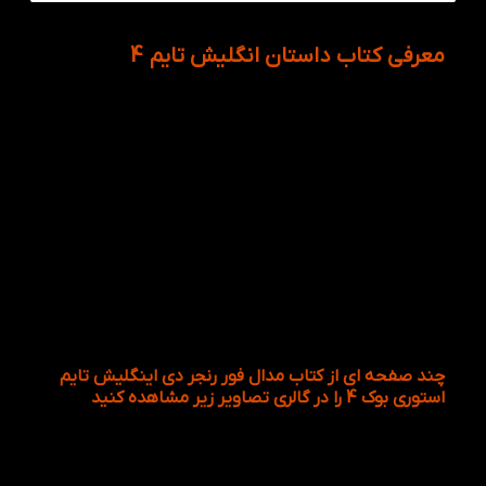
معرفی کتاب داستان انگلیش تایم 4
کتاب داستان ۴ A Medal For Ranger Day English time
Story Book از داستان های بی‌نظیر و جذاب انگلیسی،
اصلی ترین و مهم‌ترین عامل برای تقویت مهارت خواندن
و درک مطلب به شمار می‌آید، کودکان و نوجوانان
می‌توانند با این داستان‌ها، هم مهارت خواندن و هم دایره
لغات خود را به شکل وسیعی با موضوعات بسیار متنوع
تقویت کنند، از طرفی داستان‌ها به علت جذابیتی که
دارند، عامل محرکی هستند برای ترغیب کردن کودکان تا به
یادگیری زبان انگلیسی علاقه‌مند شوند. از این رو شما
والدین عزیز می‌توانید این داستان بسیار جذاب را از
فروشگاه اینترنتی کتاب لند، خریداری کنید و نظرات و
پیشنهادات خود را با ما در میان بگذارید.
چند صفحه ای از کتاب مدال فور رنجر دی اینگلیش تایم
استوری بوک 4 را در گالری تصاویر زیر مشاهده کنید