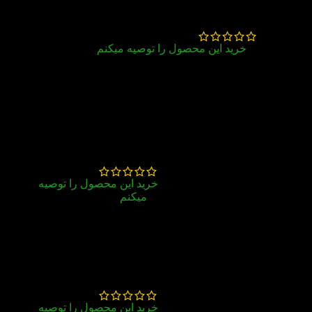
احد حاجی
–
آذر 18, 1404
خرید این محصول را توصیه میکنم
عالی
عاطفه زاهدی
–
آذر 18, 1404
خرید این محصول را توصیه
میکنم
همش از اول تا اخر
کیفیت عالی کتاب
ساجده شواخی
–
فروردین
16, 1404
خرید این محصول را توصیه