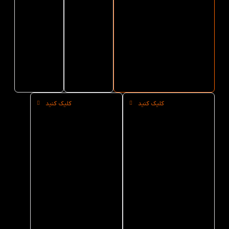
for
Medal
English Time
Story Book 4 از
for
Ranger
کتاب لند
Ranger
Day
English
Day
Time
English
Story
Time
Book 4
Story
Book 4
کلیک کنید
کلیک کنید
خرید
خرید
حضوری
عمده
کتاب A
کتاب A
Medal
Medal
for
for
Ranger
Ranger
Day
Day
English
English
Time
Time
Story
Story
Book 4
Book 4
از کتاب
از کتاب