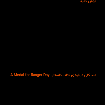
گوش کنید
شما می تونین فایل صوتی را با عکس مرتبط به آن را
باهم گوش دهید.
دید کلی درباره ی کتاب داستان A Medal for Ranger Day
کتاب داستان A model for Ranger day با تصاویر و رنگ
آمیزی‌های جالب و دوست داشتنی، و تمرین‌های کاربردی
در یادگیری مطالب و نوشته ها، از اهمیت بسیار بالایی
برخوردار است تا کودکان بتوانند با اعتماد به نفس جملات
را بخوانند و آنها را بفهمند، همچنین، آشنایی با واژگان