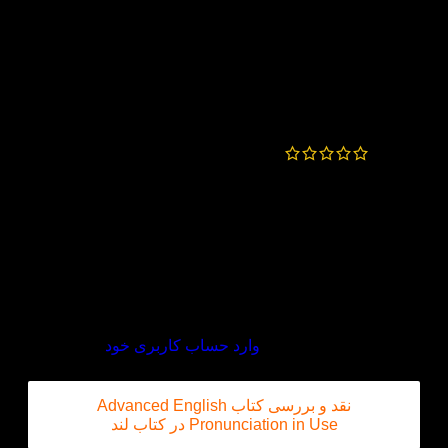
KETAB.LAND
–
بهمن 30, 1399
سلام وقتتون بخیر
فعلا چاپ نشده است
شهریار
–
بهمن 29, 1399
این کتاب ویرایش دوم هم داره لطفا قرار بدید
KETAB.LAND
–
بهمن 30, 1399
سلام وقتتون بخیر
فعلا چاپ نشده است
دیدگاه خود را بنویسید
برای ثبت نقد و بررسی
وارد حساب کاربری خود
شوید.
نقد و بررسی کتاب Advanced English
Pronunciation in Use در کتاب لند