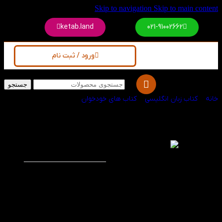
Skip to navigation
Skip to main content
ketab.land
021-91002662
ورود / ثبت نام
جستجو
خانه
/
کتاب زبان انگلیسی
/
کتاب های خودخوان
کتاب Advanced
-30%
English
Pronunciation in
Use
این کتاب تمامی جوانب
مربوط به پورناسیشن از
جمله استرس کلمات،
تلفظ صحیح کلمات و
تنظیم صدا را به زبان
آموزان آموزش می دهد.