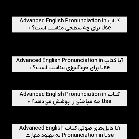
پرسش‌های متداول
کتاب Advanced English Pronunciation in
Use برای چه سطحی مناسب است؟
+
کتاب Advanced English Pronunciation in Use برای
زبان‌آموزان سطح پیشرفته (Advanced) طراحی شده و مناسب
افرادی است که می‌خواهند تلفظی روان، طبیعی و نزدیک به افراد
بومی داشته باشند.
آیا کتاب Advanced English Pronunciation in
Use برای خودآموزی مناسب است؟
+
بله، این کتاب با ارائه توضیحات کامل، تمرین‌های هدفمند،
فایل‌های صوتی و پاسخ‌نامه، گزینه‌ای مناسب برای مطالعه
خودآموز و آموزش در کلاس است.
کتاب Advanced English Pronunciation in
Use چه مباحثی را پوشش می‌دهد؟
+
این کتاب موضوعاتی مانند تلفظ کلمات و عبارت‌ها، تلفظ در
مکالمه، تلفظ در موقعیت‌های رسمی، استرس، آهنگ گفتار و
نکات پیشرفته تلفظ انگلیسی را آموزش می‌دهد.
آیا فایل‌های صوتی کتاب Advanced English
Pronunciation in Use به بهبود مهارت