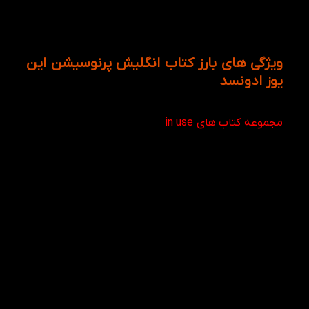
شما می تونین فایل صوتی را با عکس مرتبط به آن را
باهم گوش دهید.
ویژگی های بارز کتاب انگلیش پرنوسیشن این
یوز ادونسد
کتاب Advanced English Pronunciation in Use از
مجموعه کتاب های in use
است که دارای ۶۰ موضوع و به
همراه 192 صفحه می باشد و هر درس در دو صفحه تنظیم
شده است. در هر درس، کلمات متنوع همگی دارای
توضیحات و مثال هایی هستند که باعث می شوند
مطالب با شفافیت خاص و ویژه ای فراگرفته شوند و بهتر
در ذهن بمانند. تمامی تمرین ها بسیار جذاب، سازنده و
متنوع هستند تا تمام آموخته های خود را مورد بررسی قرار
دهند. علاوه بر محتوای کتاب، روش نگارش کتاب به گونه
است که هم خودخوان است و هم می تواند توسط مدرس
در آموزشگاه و دانشگاه تدریس شود.سی دی صوتی داخل
آن، تمام آنچه که زبان آموزان برای حرفه ای شدن در
مهارت های صحبت کردن و شنیدن نیاز دارند را در خود
پوشش داده است.در انتهای کتاب، تمامی تمرین ها،
پاسخ داده شده اند تا خوانندگان بتوانند از درستی و غلط