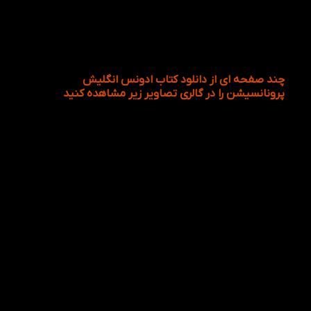
بخش سوم: Pronunciation in conversation
بخش چهارم: Pronunciation in formal settings
بخش پنجم: reference
چند صفحه ای از دانلود کتاب ادونس انگلیش
پرونانسیشن را در گالری تصاویر زیر مشاهده کنید