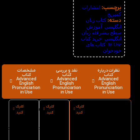
نامعلوم
برچسب:
انتشارات
کمبریج
دسته:
کتاب زبان
انگلیسی
,
آموزش
سطح پیشرفته زبان
انگلیسی
,
خرید کتاب
In Use
,
کتاب های
خودخوان
نظرات درباره
نقد و بررسی
مشخصات
کتاب
کتاب
کتاب
Advanced
Advanced
Advanced
English
English
English
Pronunciation
Pronunciation
Pronunciation
in Use
in Use
in Use
کلیک
کلیک
کلیک
ارسال فوری
نوع کاغذ کتاب
سایز کتاب
کنید
کنید
کنید
کتاب Advanced
Advanced
Advanced
English
English
English
Pronunciation
Pronunciation
Pronunciation
in Use از کتاب
in Use
in Use