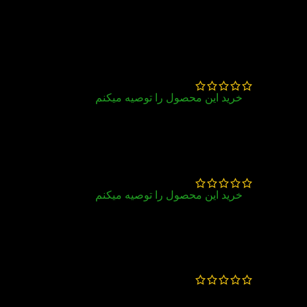
4 دیدگاه برای
کتاب Advanced
English Pronunciation in Use
زهرا ملک پور
–
بهمن 14, 1404
خرید این محصول را توصیه میکنم
عالی
پریا باریکانی
–
مرداد 25, 1400
خرید این محصول را توصیه میکنم
خوب
شهریار
–
بهمن 29, 1399
این کتاب ویرایش دوم هم داره