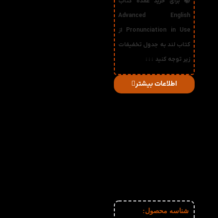
📚 برای خرید عمده کتاب
Advanced English
Pronunciation in Use از
کتاب لند به جدول تخفیفات
زیر توجه کنید ↓↓↓
اطلاعات بیشتر
در
میزان
صورت
قیمت
تخفیف
خرید
دریافتی
تعداد:
1%
2-3
214,830
تومان
2%
4-5
212,660
تومان
3%
6-10
210,490
تومان
4%
11-30
208,320
تومان
5%
31-50
206,150
تومان
6%
51+
203,980
تومان
شناسه محصول: