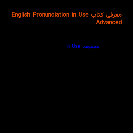
معرفی کتاب English Pronunciation in Use
Advanced
کتاب English Pronunciation in Use Advanced برای زبان
آموزانی که در سطح پیشرفته قرار دارند، تنظیم شده است.
کتاب های
مجموعه in Use
را می توان هم به صورت
خودخوان یا همان سلف استادی و همچنین به صورت
آموزشی در کلاس های درس مطالعه و آموزش داده شود.
این کتاب تمامی جوانب مربوط به پورناسیشن از جمله
استرس کلمات، تلفظ صحیح کلمات و تنظیم صدا را به
زبان آموزان آموزش می دهد. اهمیت Pronunciation برای
مهارت شنیداری نیز به همان اندازه مهارت گفتاری موثر
نیز می باشد.
قطع
وزیری