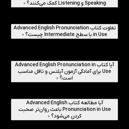
Speaking و Listening کمک می‌کنند؟
+
بله، فایل‌های صوتی به زبان‌آموز کمک می‌کنند تلفظ صحیح،
ریتم گفتار، استرس و لحن طبیعی زبان انگلیسی را بهتر درک و
تمرین کند.
تفاوت کتاب Advanced English Pronunciation
in Use با سطح Intermediate چیست؟
+
سطح Advanced بر تلفظ در موقعیت‌های واقعی، مکالمات
حرفه‌ای، لحن، آهنگ گفتار و جزئیات پیشرفته تلفظ تمرکز دارد و
برای زبان‌آموزانی مناسب است که پایه تلفظ را به‌خوبی فرا
گرفته‌اند.
آیا کتاب Advanced English Pronunciation in
Use برای آمادگی آزمون آیلتس و تافل مناسب
است؟
+
بله، این کتاب می‌تواند به افزایش نمره بخش Speaking و
Listening آزمون‌هایی مانند آیلتس و تافل کمک کند و روانی
گفتار را بهبود ببخشد.
آیا مطالعه کتاب Advanced English
Pronunciation in Use باعث روان‌تر صحبت
کردن می‌شود؟
+
بله، با تمرین منظم درس‌ها و استفاده از فایل‌های صوتی،
می‌توانید تلفظ دقیق‌تر، اعتمادبه‌نفس بیشتر و گفتاری روان‌تر در