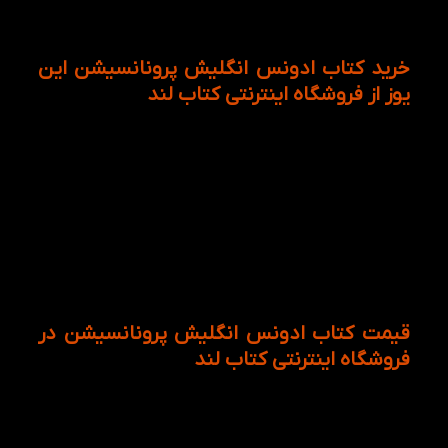
بودن پاسخ های خود مطمئن شوند و اگر اشتباه بود، آنها
را اصلاح کنند.
خرید کتاب ادونس انگلیش پرونانسیشن این
یوز از فروشگاه اینترنتی کتاب لند
کتاب ادونس انگلیش پرونانسیشن به گونه ای تنظیم
شده است که زبان آموزان را به طور حرفه ای برای صحبت
کردن و تقویت مهارت گفتاری آماده می سازد. در واقع
کتاب سعی دارد که زبان آموزان به هنگام برقراری با
دیگران استرس و تلفظ کلمات رعایت شود تا شیوایی و
اصل مطلب ادا شود. از اینرو زبان آموزان می توانند با
خرید کتاب انگلیسی English Pronunciation in Use
Advanced از فروشگاه آنلاین کتاب لند بسیار مناسب و
به صرفه نیز می باشد.
قیمت کتاب ادونس انگلیش پرونانسیشن در
فروشگاه اینترنتی کتاب لند
کتاب ادونس انگلیش پرونانسیشن به عنوان یک کتاب
جانبی اما مکمل باعث تقویت مهارت های اصلی و زبانی
زبان آموزان می شود. از سوی دیگر قیمت این کتاب در وب