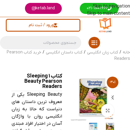
Skip to navigation
ketab.land
021-91002662
Skip to main content
ورود / ثبت نام
خانه
/
کتاب زبان انگلیسی
/
کتاب داستان انگلیسی
/
خرید کتاب Pearson
Readers
کتاب 1 Sleeping
Beauty Pearson
-30%
Readers
Sleeping Beauty یکی از
معروف ترین داستان های
دنیاست که حالا به زبان
بزرگنمایی تصویر
انگلیسی روان با واژگان
آسان در اختیار افراد مبتدی