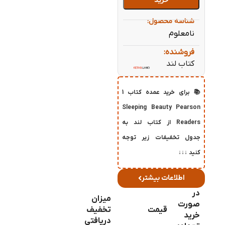
خرید
شناسه محصول:
نامعلوم
فروشنده:
کتاب لند
📚 برای خرید عمده کتاب 1
Sleeping Beauty Pearson
Readers از کتاب لند به
جدول تخفیفات زیر توجه
کنید ↓↓↓
اطلاعات بیشتر
در
میزان
صورت
قیمت
تخفیف
خرید
دریافتی