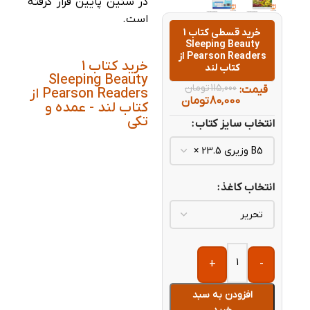
در سنین پایین قرار گرفته
است.
خرید قسطی کتاب 1
Sleeping Beauty
Pearson Readers از
خرید کتاب 1
کتاب لند
Sleeping Beauty
115,000
تومان
قیمت:
Pearson Readers از
80,000
تومان
کتاب لند - عمده و
تکی
انتخاب سایز کتاب
انتخاب کاغذ
+
-
افزودن به سبد