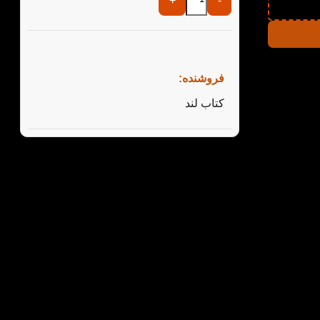
+
-
تی
فروشنده:
کتاب لند