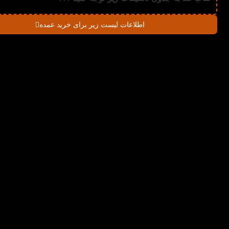
اطلاعات لیست زیر برای خرید عمده
در صورت خرید تعداد:
قیمت
میزان تخفیف دریاف
1%
2-3
79,200
تومان
2%
4-5
78,400
تومان
3%
6-10
77,600
تومان
4%
11-30
76,800
تومان
5%
31-50
76,000
تومان
6%
51+
75,200
تومان