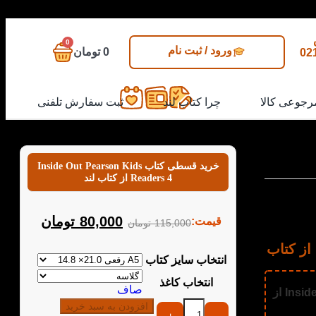
0
ورود / ثبت نام
0
تومان
02
رجوعی کالا
چرا کتاب لند
ثبت سفارش تلفنی
خرید قسطی کتاب Inside Out Pearson Kids
Readers 4 از کتاب لند
انیمیشن محبوب (درون و
شم، ترس و
80,000
تومان
قیمت:
115,000
تومان
خرید کتاب Inside Out Pearson Kids Readers 4 از کتاب
انتخاب سایز کتاب
انتخاب کاغذ
صاف
📚 برای خرید عمده کتاب Inside Out Pearson Kids Readers 4 از
افزودن به سبد خرید