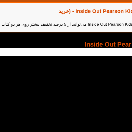
تخفیف بیشتر با خرید سطح بعدی: کتاب Inside Out Pearson Kids Readers 4 - (خرید